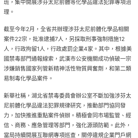
班，集中開展涉芬太尼前體等化學品違法犯罪專項治
理。
截至今年2月，全省共辦理涉芬太尼前體化學品相關
案件22宗，批准逮捕7人，另採取刑事強制措施12
人，行政拘留1人，行政處罰企業4家。其中，根據美
國禁毒部門通報線索，武漢市公安機關成功偵破一宗
涉嫌銷售國家列管新精神活性物質興奮劑，和第二類
易制毒化學品案件。
新華社稱，湖北省禁毒委員會辦公室不斷加強涉芬太
尼前體化學品違法犯罪規律研究，推動部門協同發
力，加快推進重點案件偵辦。積極會同市場監管、經
信、商務、應急管理等部門，強化源頭防範。此外，
當局持續開展互聯網專項巡查，關停違規企業門戶網