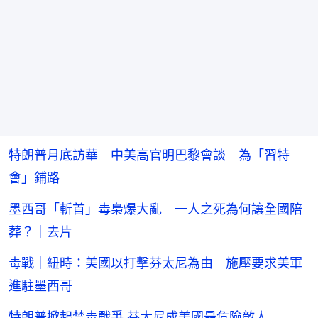
特朗普月底訪華 中美高官明巴黎會談 為「習特
會」鋪路
墨西哥「斬首」毒梟爆大亂 一人之死為何讓全國陪
葬？｜去片
毒戰｜紐時：美國以打擊芬太尼為由 施壓要求美軍
進駐墨西哥
特朗普掀起禁毒戰爭 芬太尼成美國最危險敵人