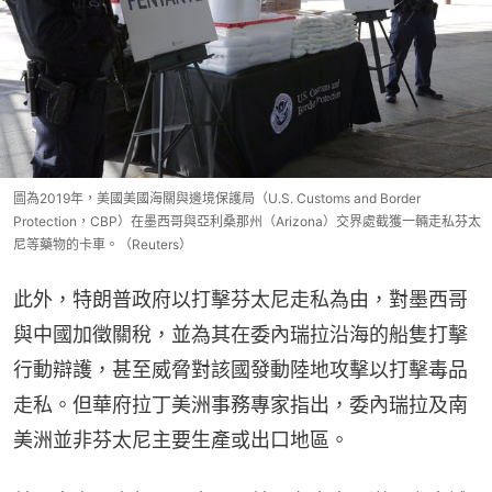
圖為2019年，美國美國海關與邊境保護局（U.S. Customs and Border
Protection，CBP）在墨西哥與亞利桑那州（Arizona）交界處截獲一輛走私芬太
尼等藥物的卡車。（Reuters）
此外，特朗普政府以打擊芬太尼走私為由，對墨西哥
與中國加徵關稅，並為其在委內瑞拉沿海的船隻打擊
行動辯護，甚至威脅對該國發動陸地攻擊以打擊毒品
走私。但華府拉丁美洲事務專家指出，委內瑞拉及南
美洲並非芬太尼主要生產或出口地區。