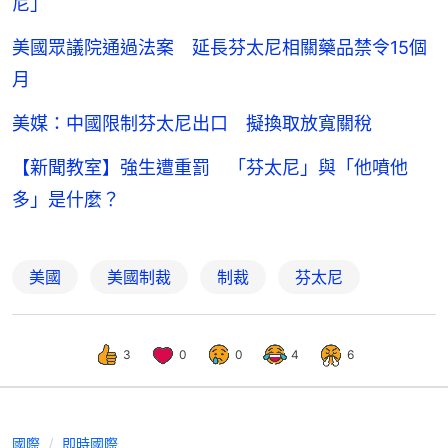
尼」
美國眾議院通過法案 延長芬太尼相關藥品禁令15個
月
美媒：中國限制芬太尼出口 擬換取放寬關稅
【新聞教室】強生遭重罰 「芬太尼」與「他噴他
多」是什麼？
美國
美國制裁
制裁
芬太尼
3
0
0
4
6
國際
即時國際