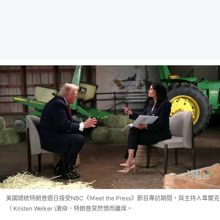
美國總統特朗普週日接受NBC《Ｍeet the Press》節目專訪期間，與主持人韋爾克
（ Kristen Welker )激辯，特朗普突然憤而離席。