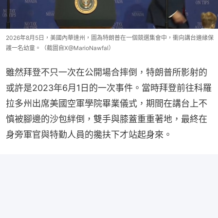
2026年8月5日，美國內華達州，圖為特朗普在一個競選集會中，衝向講台邊緣保
護一名幼童。（截圖自X@MarioNawfal）
雖然拜登不只一次在公開場合摔倒，特朗普所影射的
或許是2023年6月1日的一次事件。當時拜登前往科羅
拉多州出席美國空軍學院畢業儀式，期間在講台上不
慎被腳邊的沙包絆倒，雙手與膝蓋重重著地，最終在
身旁軍官與特勤人員的攙扶下才站起身來。