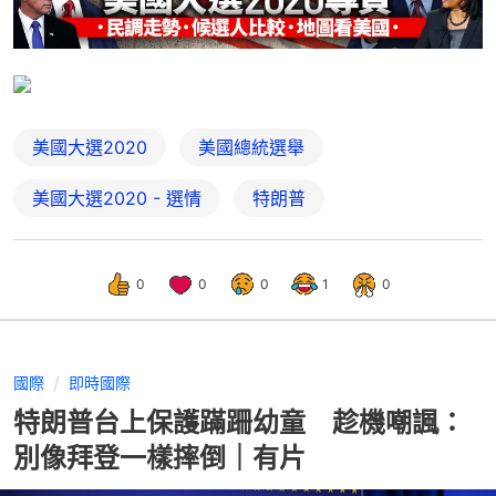
美國大選2020
美國總統選舉
美國大選2020 - 選情
特朗普
0
0
0
1
0
國際
即時國際
特朗普台上保護蹣跚幼童 趁機嘲諷：
別像拜登一樣摔倒｜有片