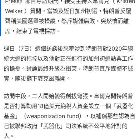
Press》節目專訪期間，接受主持人韋爾克（ Kristen
Welker ）質問，當談及近日加州初選，特朗普反覆
聲稱美國選舉被操縱，怒斥媒體腐敗，突然憤而離
席，結束了電視採訪。
週日（7日）這個訪談後來牽涉到特朗普對2020年總
統大選的指控以及他對正在進行的加州初選點票工作
的擔憂。討論最終升級為衝突，特朗普直斥媒體不誠
實，隨後摘下麥克風離開。
訪問中段，二人開始變得劍拔弩張。韋爾克問特朗普
是否打算動用18億美元納稅人資金設立一個「武器化
基金」（weaponization fund），以補償那些認為自
己被聯邦政府「武器化」司法系統不公平地針對的
人。