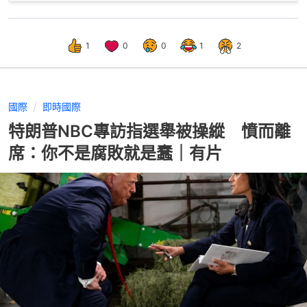
1
0
0
1
2
國際
即時國際
特朗普NBC專訪指選舉被操縱 憤而離
席：你不是腐敗就是蠢｜有片