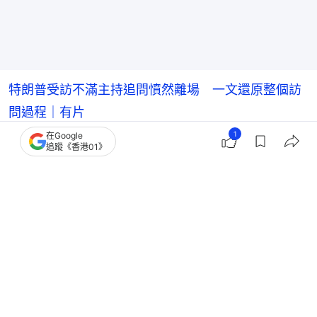
特朗普受訪不滿主持追問憤然離場 一文還原整個訪
問過程｜有片
1
在Google
伊朗以色列再次互炸 特朗普堅稱一切「我話事」
追蹤《香港01》
美國完全失控
以色列空襲伊朗多個軍事據點 美媒：空襲前特朗普
曾遊說推遲攻擊
特朗普：伊朗攻擊以色列無助於談判 促內塔尼亞胡
不要報復
特朗普：達成和平協議前 不會解凍伊朗資產