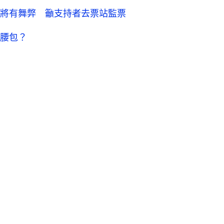
將有舞弊 籲支持者去票站監票
腰包？