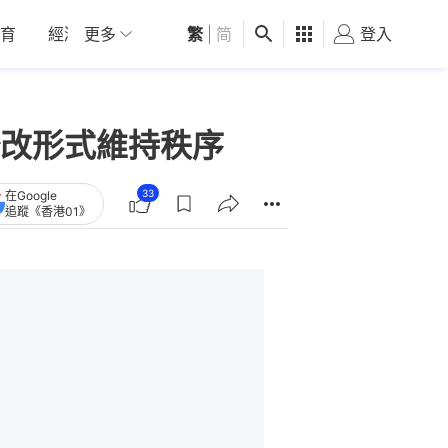
育
經濟
更多
01深圳
繁
觀點
|
简
健康
好食玩飛
登入
女
改形式維持秩序
33
在Google
追蹤《香港01》