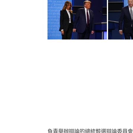
負責舉辦辯論的總統競選辯論委員會