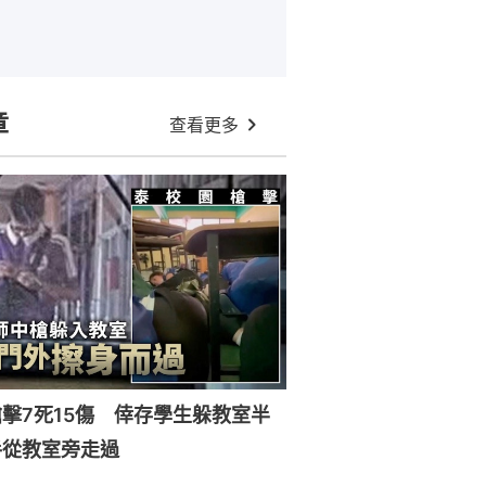
章
查看更多
擊7死15傷 倖存學生躲教室半
手從教室旁走過