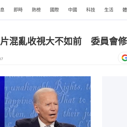
息
即時
熱榜
國際
中國
科技
生活
體
片混亂收視大不如前 委員會修
07