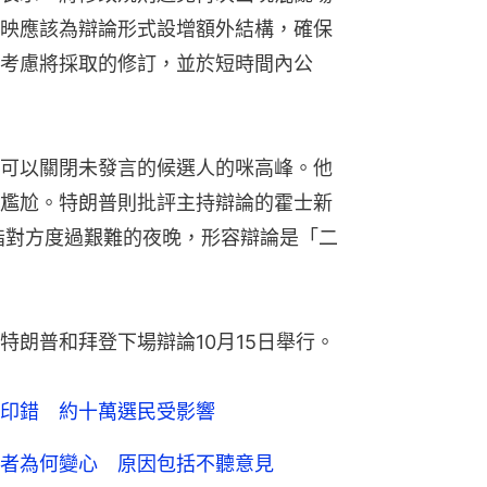
映應該為辯論形式設增額外結構，確保
考慮將採取的修訂，並於短時間內公
可以關閉未發言的候選人的咪高峰。他
尷尬。特朗普則批評主持辯論的霍士新
e），指對方度過艱難的夜晚，形容辯論是「二
特朗普和拜登下場辯論10月15日舉行。
印錯 約十萬選民受影響
者為何變心 原因包括不聽意見