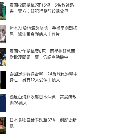
泰國校園槍擊7死15傷 5名教師遇
害 警方：疑犯行兇前殺祖父母
熊本7.1級地震襲醫院 手術室劇烈搖
晃 醫生奮身護病人｜有片
泰國少年槍擊案8死 同學指疑兇面
對欺凌問題 警：仍調查動機中
泰國足球賽遇雷擊 24歲球員遭擊中
身亡 另有12人受傷｜慎入
颱風白海豚吹襲日本沖繩 當局疏散
逾26萬人
日本食物自給率跌至37% 創歷史新
低