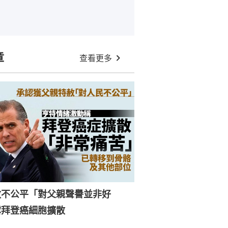
章
查看更多
赦不公平「對父親聲譽並非好
露拜登癌細胞擴散