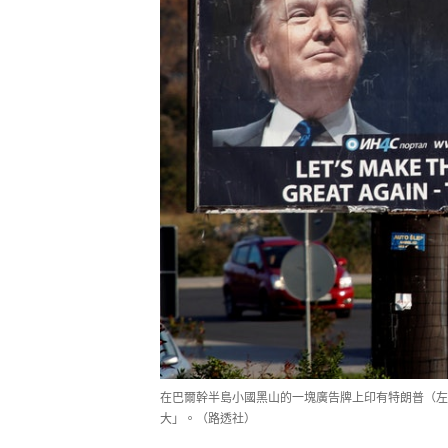
在巴爾幹半島小國黑山的一塊廣告牌上印有特朗普（左
大」。（路透社）