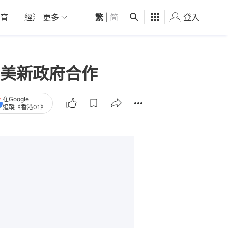
育
經濟
更多
01深圳
繁
觀點
|
简
健康
好食玩飛
登入
女
美新政府合作
在Google
追蹤《香港01》