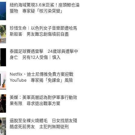
紐約海域驚現3.6米巨鯊！座頭鯨也淪
獵物 專家疑「核污染突變」
珍惜生命︱以色列女子音樂節遭哈馬
斯殺害 男友難忘創傷墳前自盡
泰國足球賽遇雷擊 24歲球員遭擊中
身亡 另有12人受傷｜慎入
Netflix、迪士尼傳推免費方案迎戰
YouTube 專家揭「免課金」風險
美媒：美軍高層認為對伊軍事行動效
果有限 尋求退出戰事方案
逼脫至全裸火燒體毛 日女找朋友殘
酷虐死前男友 主犯判無期徒刑