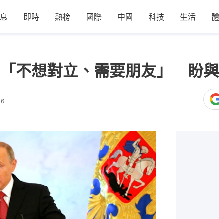
息
即時
熱榜
國際
中國
科技
生活
體
「不想對立、需要朋友」 盼與
36