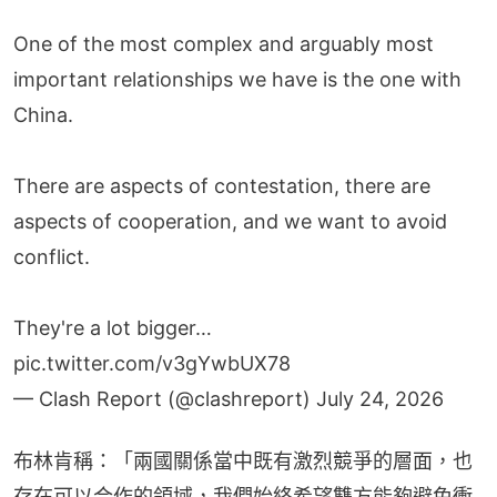
One of the most complex and arguably most
important relationships we have is the one with
China.
There are aspects of contestation, there are
aspects of cooperation, and we want to avoid
conflict.
They're a lot bigger…
pic.twitter.com/v3gYwbUX78
— Clash Report (@clashreport)
July 24, 2026
布林肯稱：「兩國關係當中既有激烈競爭的層面，也
存在可以合作的領域，我們始終希望雙方能夠避免衝