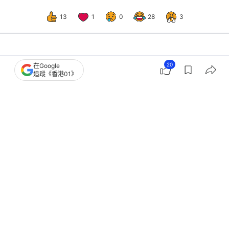
13
1
0
28
3
國際
即時國際
20
在Google
追蹤《香港01》
日本公布新一份防衛白皮書 形容中國
是「前所未有最大戰略挑戰」