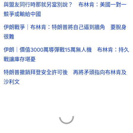
與盟友同行時那就另當別說？ 布林肯：美國一對一
競爭或輸給中國
伊朗戰爭｜布林肯：特朗普將自己逼到牆角 要脫身
很難
伊朗｜價值3000萬導彈戰15萬無人機 布林肯：持久
戰讓庫存堪憂
特朗普撤銷拜登安全許可後 再將矛頭指向布林肯及
沙利文