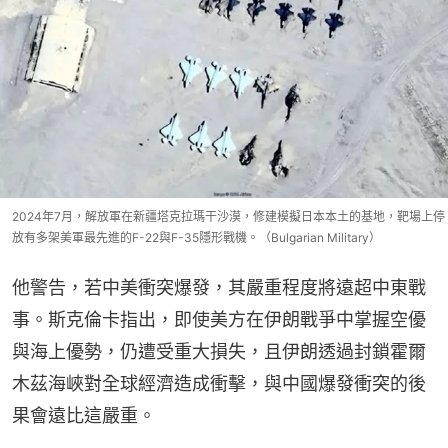
2024年7月，解放軍在新疆塔克拉瑪干沙漠，修建模擬日本本土的基地，靶場上停
放有多架美軍最先進的F-22與F-35隱形戰機。（Bulgarian Military）
他警告，若中美衝突爆發，其嚴重程度將遠超中東戰
事。斯克倫卡指出，即使美方在伊朗戰爭中掌握空優
與海上優勢，仍遭受重大損失，且伊朗透過封鎖霍爾
木茲海峽對全球經濟造成衝擊，與中國爆發衝突的後
果會遠比這嚴重。