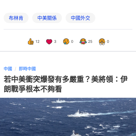
布林肯
中美關係
中國外交
12
3
0
25
0
中國
即時中國
若中美衝突爆發有多嚴重？美將領：伊
朗戰爭根本不夠看