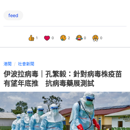
feed
1
0
2
0
0
港聞
社會新聞
伊波拉病毒｜孔繁毅：針對病毒株疫苗
有望年底推 抗病毒藥展測試