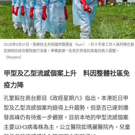
2026年5月21日，剛果民主共和國伊圖裡省（Ituri ），紅十字會工作人員列隊在魯
瓦姆帕拉綜合醫院進行消毒，準備處理一名死於伊波拉病毒的病人遺體。
（Reuters）
甲型及乙型流感個案上升 料因整體社區免
疫力降
孔繁毅在商台節目《政經星期六》指出，本港近日甲
型及乙型流感個案均錄得上升趨勢，但是否已達到爆
發高峰仍有待進一步觀察。目前本地的甲型流感個案
主要以H3病毒株為主，公立醫院如瑪麗醫院內，兒童