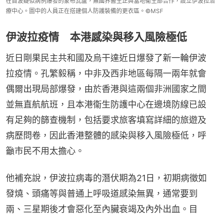
在首波疑似病例爆發的蒙布瓦盧，無國界醫生正與當地衞生部合作，設立伊波拉治
療中心。圖中的人員正在搭建個人防護裝備的更衣區。©MSF
伊波拉疫情 本港感染與移入風險極低
近日剛果民主共和國及烏干達近日爆發了新一輪伊波
拉疫情。孔繁毅稱，中非及西非地區每隔一兩年就會
偶爾出現局部爆發，由於香港與這兩個非洲國家之間
並無直航航班，且本港衞生防護中心在邊境防線已設
有足夠的篩查機制，包括要求旅客填寫詳細的旅遊及
病歷問卷，因此香港整體的感染與移入風險極低，呼
籲市民不用太擔心。
他補充說，伊波拉病毒的潛伏期為21日，初期病徵如
發燒、頭痛等與普通上呼吸道感染無異，通常要到
兩、三星期後才會惡化至內臟衰竭及內外出血。目