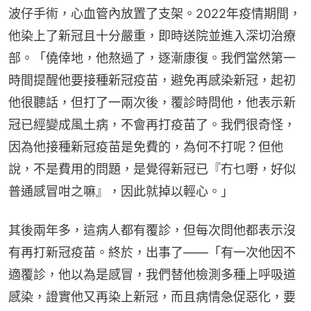
波仔手術，心血管內放置了支架。2022年疫情期間，
他染上了新冠且十分嚴重，即時送院並進入深切治療
部。「僥倖地，他熬過了，逐漸康復。我們當然第一
時間提醒他要接種新冠疫苗，避免再感染新冠，起初
他很聽話，但打了一兩次後，覆診時問他，他表示新
冠已經變成風土病，不會再打疫苗了。我們很奇怪，
因為他接種新冠疫苗是免費的，為何不打呢？但他
說，不是費用的問題，是覺得新冠已『冇乜嘢，好似
普通感冒咁之嘛』，因此就掉以輕心。」
其後兩年多，這病人都有覆診，但每次問他都表示沒
有再打新冠疫苗。終於，出事了——「有一次他因不
適覆診，他以為是感冒，我們替他檢測多種上呼吸道
感染，證實他又再染上新冠，而且病情急促惡化，要