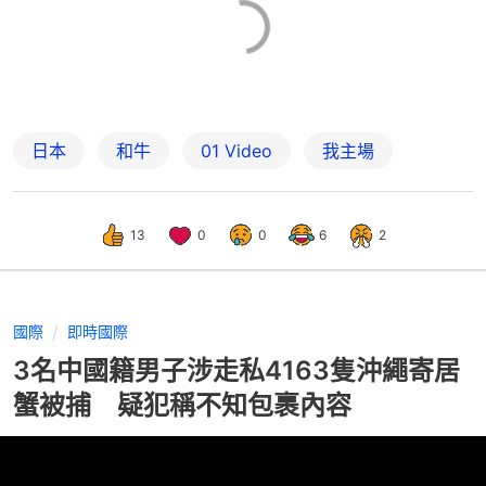
日本
和牛
01 Video
我主場
13
0
0
6
2
國際
即時國際
3名中國籍男子涉走私4163隻沖繩寄居
蟹被捕 疑犯稱不知包裹內容