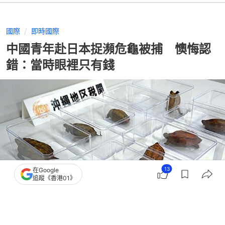
國際
即時國際
中國青年赴日本捉瀕危龜被捕 懊悔認
錯：當時眼裡只有錢
13
在Google
追蹤《香港01》
撰文：
林嘉敏
出版：
2026-07-16 21:01
更新：
2026-07-16 21:01