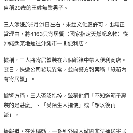
自稱29歲的王姓無業男子。
三人涉嫌於6月21日左右，未經文化廳許可，也無正
當理由，將4163只寄居蟹（國家指定天然紀念物）從
沖繩縣某地運往沖繩市一間便利店。
據稱，三人將寄居蟹裝在六個紙箱中帶入便利商店。
翌日，快遞公司發現異常，並向警方報案稱「紙箱內
有寄居蟹」。
據警方稱，三人否認指控，聲稱他們「不知道箱子裏
裝的是甚麼」、「受陌生人指使」或「想以後再
談」。
據報道，在沖繩縣，一系列外國人試圖非法運送寄居