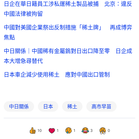
日企在華日籍員工涉私運稀土製品被捕 北京：違反
中國法律被拘留
中國對美國企業祭出反制措施「稀土牌」 再成博弈
焦點
中日關係｜中國稀有金屬鎢對日出口降至零 日企成
本大增急尋替代
日本車企減少使用稀土 應對中國出口管制
中日關係
日本
稀土
高市早苗
10
1
1
3
0