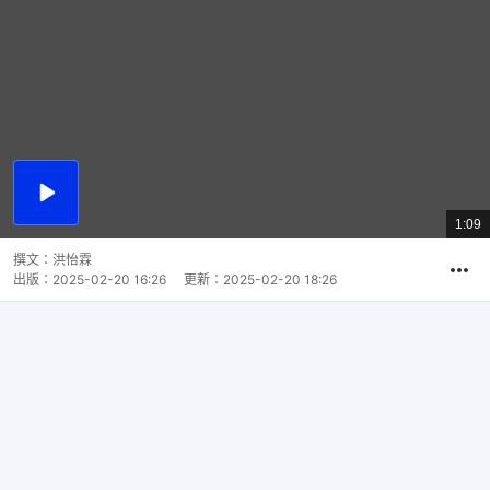
播
放
1:09
總
影
共
片
時
撰文：
洪怡霖
間
出版：
2025-02-20 16:26
更新：
2025-02-20 18:26