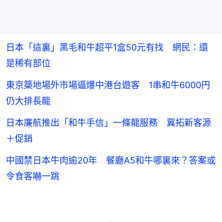
日本「這裏」黑毛和牛超平1盒50元有找 網民：還
是稀有部位
東京築地場外市場逼爆中港台遊客 1串和牛6000円
仍大排長龍
日本廉航推出「和牛手信」一條龍服務 冀拓新客源
＋促銷
中國禁日本牛肉逾20年 餐廳A5和牛哪裏來？答案或
令食客嚇一跳