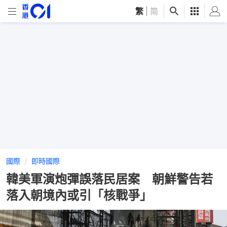
繁
|
简
國際
即時國際
韓美軍演炮彈誤落民居案 朝鮮警告若
落入朝境內或引「核戰爭」