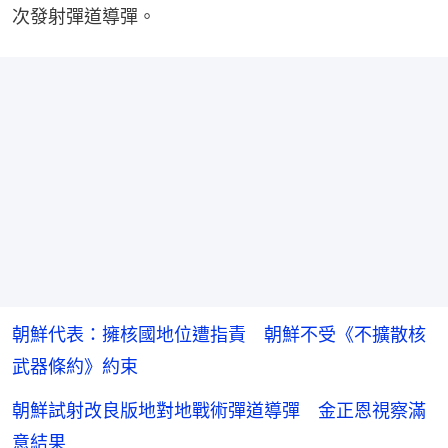
次發射彈道導彈。
朝鮮代表：擁核國地位遭指責 朝鮮不受《不擴散核
武器條約》約束
朝鮮試射改良版地對地戰術彈道導彈 金正恩視察滿
意結果