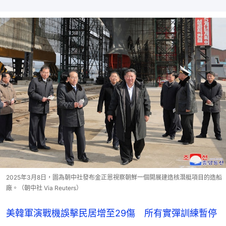
2025年3月8日，圖為朝中社發布金正恩視察朝鮮一個開展建造核潛艇項目的造船
廠。（朝中社 Via Reuters）
美韓軍演戰機誤擊民居增至29傷 所有實彈訓練暫停