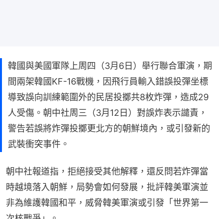
韓國與美國軍隊上周四（3月6日）舉行聯合軍演，期
間兩架韓國KF-16戰機，因飛行員輸入錯誤投彈坐標
導致誤向訓練範圍外的民居投擲共8枚炸彈，造成29
人受傷。朝中社周三（3月12日）對誤炸表示譴責，
警告若誤將炸彈投擲更北方的朝鮮境內，或引發新的
武裝衝突事件。
朝中社報道指，拒絕接受其他解釋，還反問若炸彈當
時越境落入朝鮮，局勢會如何發展，批評韓美軍演並
非為維護韓國和平，威脅韓美軍演或引發「世界第一
次核戰爭」。