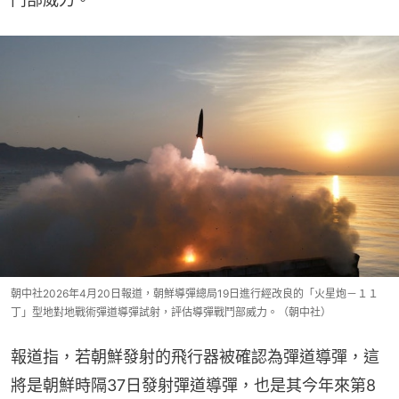
朝中社2026年4月20日報道，朝鮮導彈總局19日進行經改良的「火星炮－１１
丁」型地對地戰術彈道導彈試射，評估導彈戰鬥部威力。（朝中社）
報道指，若朝鮮發射的飛行器被確認為彈道導彈，這
將是朝鮮時隔37日發射彈道導彈，也是其今年來第8