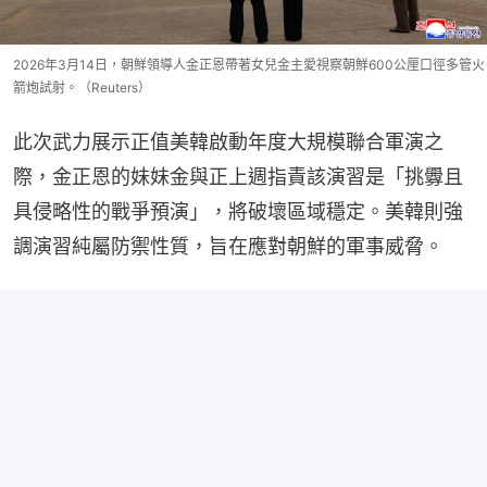
2026年3月14日，朝鮮領導人金正恩帶著女兒金主愛視察朝鮮600公厘口徑多管火
箭炮試射。（Reuters）
此次武力展示正值美韓啟動年度大規模聯合軍演之
際，金正恩的妹妹金與正上週指責該演習是「挑釁且
具侵略性的戰爭預演」，將破壞區域穩定。美韓則強
調演習純屬防禦性質，旨在應對朝鮮的軍事威脅。