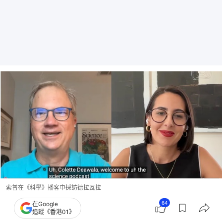
索普在《科學》播客中採訪德拉瓦拉
64
在Google
7月21日，白宮科學與技術政策辦公室（OSTP）發布
追蹤《香港01》