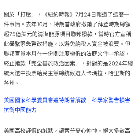
關於「打壓」，《紐約時報》7月24日報道了這麼一
件事情。去年10月，特朗普政府撤銷了拜登時期總額
超75億美元的清潔能源項目聯邦撥款，當時官方宣稱
此舉繫緊急整改措施，以避免納稅人資金被浪費。但
聯邦官員本月在一份關注度極低的法庭文件中承認，
終止撥款「完全基於政治因素」，針對的是2024年總
統大選中投票給民主黨總統候選人卡瑪拉・哈里斯的
各州。
美國國家科學委員會遭特朗普解散 科學家警告損害
抗衡中國能力
美國高校謹慎的緘默，讓索普憂心忡忡。絕大多數高