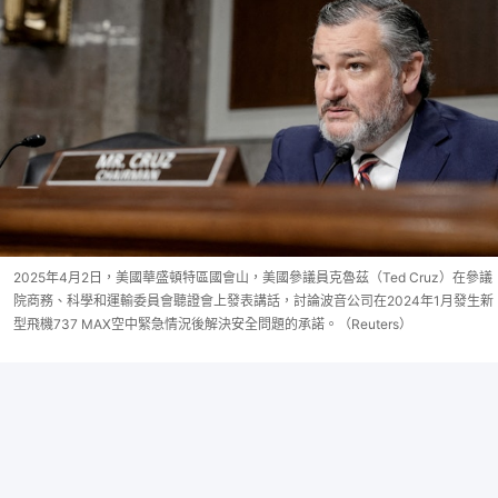
2025年4月2日，美國華盛頓特區國會山，美國參議員克魯茲（Ted Cruz）在參議
院商務、科學和運輸委員會聽證會上發表講話，討論波音公司在2024年1月發生新
型飛機737 MAX空中緊急情況後解決安全問題的承諾。（Reuters）