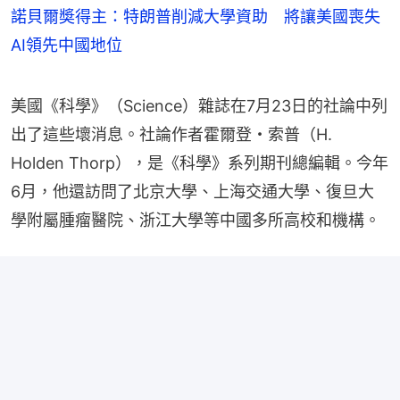
諾貝爾奬得主：特朗普削減大學資助 將讓美國喪失
AI領先中國地位
美國《科學》（Science）雜誌在7月23日的社論中列
出了這些壞消息。社論作者霍爾登・索普（H. 
Holden Thorp），是《科學》系列期刊總編輯。今年
6月，他還訪問了‌北京大學‌、上海交通大學、復旦大
學附屬腫瘤醫院、浙江大學等中國多所高校和機構。