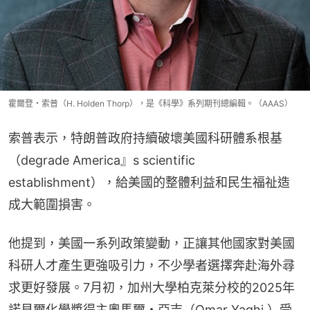
霍爾登・索普（H. Holden Thorp），是《科學》系列期刊總編輯。（AAAS）
索普表示，特朗普政府持續破壞美國科研體系根基
（degrade America』s scientific 
establishment），給美國的整體利益和民生福祉造
成大範圍損害。
他提到，美國一系列政策變動，正讓其他國家對美國
科研人才產生更強吸引力，不少學者選擇奔赴海外尋
求更好發展。7月初，加州大學柏克萊分校的2025年
諾貝爾化學獎得主奧馬爾・亞吉（Omar Yaghi ）受