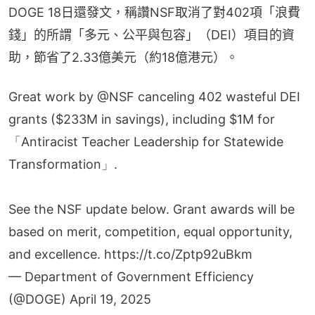
DOGE 18日還發文，稱讚NSF取消了對402項「浪費
錢」的所謂「多元、公平與包容」（DEI）項目的資
助，節省了2.33億美元（約18億港元）。
Great work by
@NSF
canceling 402 wasteful DEI
grants ($233M in savings), including $1M for
「Antiracist Teacher Leadership for Statewide
Transformation」.
See the NSF update below. Grant awards will be
based on merit, competition, equal opportunity,
and excellence.
https://t.co/Zptp92uBkm
— Department of Government Efficiency
(@DOGE)
April 19, 2025