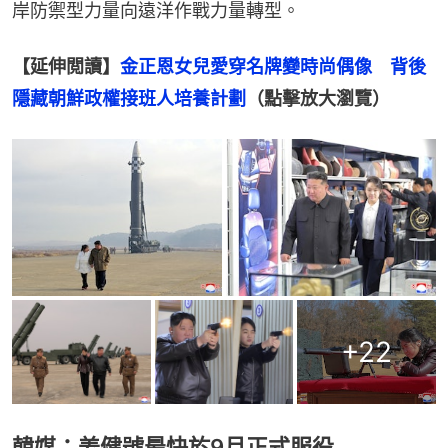
岸防禦型力量向遠洋作戰力量轉型。
【延伸閲讀】
金正恩女兒愛穿名牌變時尚偶像　背後
隱藏朝鮮政權接班人培養計劃
（點擊放大瀏覽）
+
22
韓媒：姜健號最快於9月正式服役