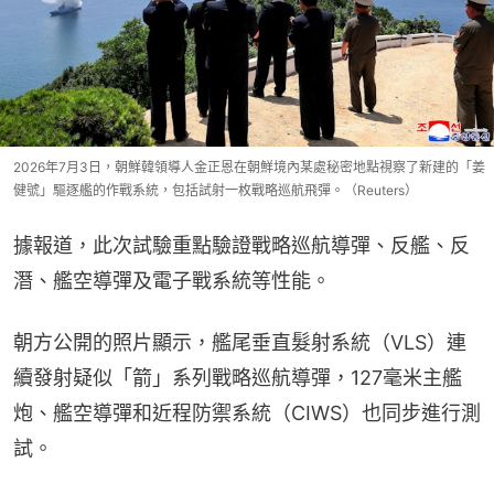
2026年7月3日，朝鮮韓領導人金正恩在朝鮮境內某處秘密地點視察了新建的「姜
健號」驅逐艦的作戰系統，包括試射一枚戰略巡航飛彈。（Reuters）
據報道，此次試驗重點驗證戰略巡航導彈、反艦、反
潛、艦空導彈及電子戰系統等性能。
朝方公開的照片顯示，艦尾垂直髮射系統（VLS）連
續發射疑似「箭」系列戰略巡航導彈，127毫米主艦
炮、艦空導彈和近程防禦系統（CIWS）也同步進行測
試。