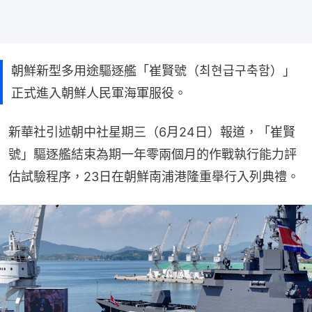
朝鮮新型多用途驅逐艦「崔賢號（최현급구축함）」
正式進入朝鮮人民軍海軍服役。
新華社引述朝中社星期三（6月24日）報道，「崔賢
號」驅逐艦結束為期一年零兩個月的作戰執行能力評
估試驗程序，23日在朝鮮南浦港隆重舉行入列典禮。