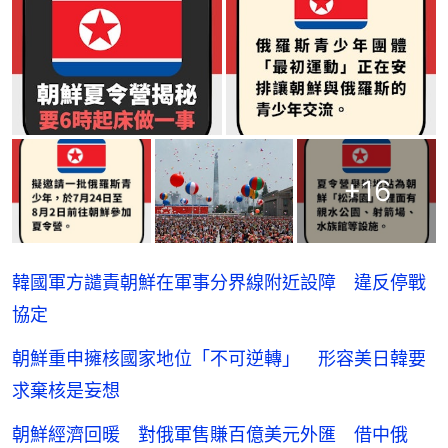
+
16
韓國軍方譴責朝鮮在軍事分界線附近設障 違反停戰
協定
朝鮮重申擁核國家地位「不可逆轉」 形容美日韓要
求棄核是妄想
朝鮮經濟回暖 對俄軍售賺百億美元外匯 借中俄