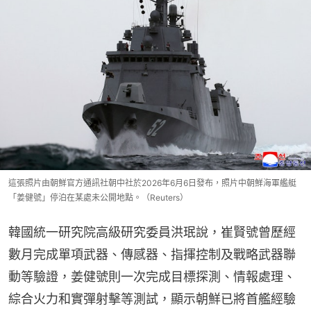
這張照片由朝鮮官方通訊社朝中社於2026年6月6日發布，照片中朝鮮海軍艦艇
「姜健號」停泊在某處未公開地點。（Reuters）
韓國統一研究院高級研究委員洪珉說，崔賢號曾歷經
數月完成單項武器、傳感器、指揮控制及戰略武器聯
動等驗證，姜健號則一次完成目標探測、情報處理、
綜合火力和實彈射擊等測試，顯示朝鮮已將首艦經驗