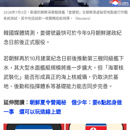
2026年7月3日，新建的朝鮮海軍驅逐艦「姜健號」在朝鮮某處秘密地點進行作戰
系統測試，其中包括試射一枚戰略巡航飛彈。（Reuters）
韓國媒體猜測，姜健號最快可於今年9月朝鮮建政紀
念日前後正式服役。
若朝鮮再於10月建黨紀念日前後推動第三艘同級艦下
水，其大型水面艦艇規模將進一步擴大，但「海軍核
武裝化」能否形成真正的海上核威懾，仍取決於基
地、後勤和指揮體系等基礎能力能否同步完善。
延伸閲讀：
朝鮮夏令營揭秘　俄少年：要6點起身做
一事　還可以玩這線上遊