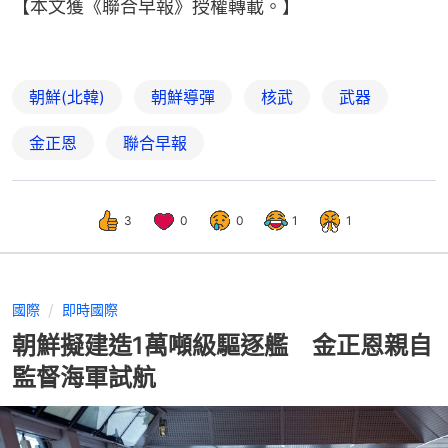
【本文獲《聯合早報》授權轉載。】
朝鮮(北韓)
朝鮮導彈
核武
武器
金正恩
聯合早報
3
0
0
1
1
國際
即時國際
朝鮮擬建造1萬噸級驅逐艦 金正恩親自
監督海軍試航