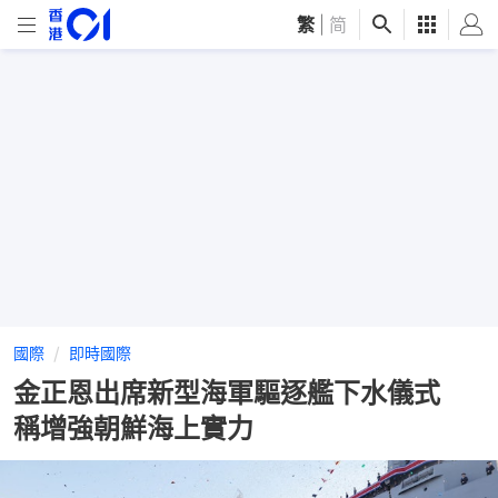
繁
|
简
國際
即時國際
金正恩出席新型海軍驅逐艦下水儀式
稱增強朝鮮海上實力