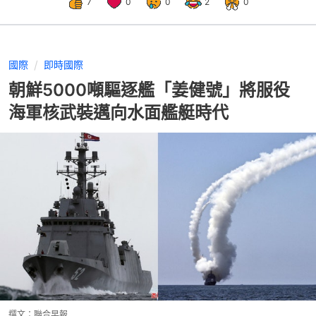
7
0
0
2
0
國際
即時國際
朝鮮5000噸驅逐艦「姜健號」將服役
海軍核武裝邁向水面艦艇時代
撰文：
聯合早報