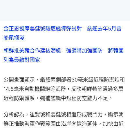
金正恩觀摩姜健號驅逐艦導彈試射 該艦去年5月曾
船尾擱淺
朝鮮批美韓合作建核潛艇 強調將加強國防 將韓國
列為最敵對國家
公開畫面顯示，艦體兩側部署30毫米級近程防禦炮和
14.5毫米自動機關炮等武器，反映朝鮮希望通過多層
近程防禦體系，彌補艦艇中短程防空能力不足。
分析認為，崔賢號和姜健號相繼形成戰鬥力，顯示朝
鮮正推動海軍作戰範圍由沿岸向遠海延伸，加快由近