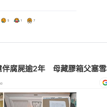
5
1
7
慮伴腐屍逾2年 母藏膠箱父塞
50