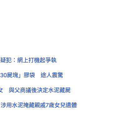
 疑犯：網上打機起爭執
30屍塊」膠袋 途人震驚
女 與父商議後決定水泥藏屍
男涉用水泥掩藏親戚7歲女兒遺體