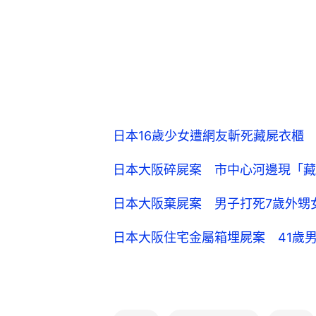
日本16歲少女遭網友斬死藏屍衣櫃
日本大阪碎屍案 市中心河邊現「藏
日本大阪棄屍案 男子打死7歲外甥
日本大阪住宅金屬箱埋屍案 41歲