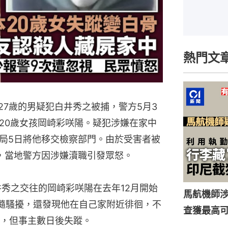
熱門文
27歲的男疑犯白井秀之被捕，警方5月3
20歲女孩岡崎彩咲陽。疑犯涉嫌在家中
局5日將他移交檢察部門。由於受害者被
，當地警方因涉嫌瀆職引發眾怒。
井秀之交往的岡崎彩咲陽在去年12月開始
馬航機師
隨騷擾，還發現他在自己家附近徘徊，不
查獲最高
，但事主數日後失蹤。