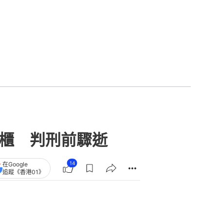
雪櫃 判刑前驟逝
14
在Google
追蹤《香港01》