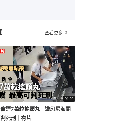
章
查看更多
01:20
涉偷運7萬粒搖頭丸 遭印尼海關
可判死刑｜有片