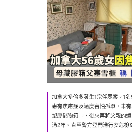
加拿大多倫多發生1宗伴屍案。1名
患有焦慮症及過度害怕孤單，未有
塑膠儲物箱中，後來再將父親的遺
過2年。直至警方登門進行安危檢查（W