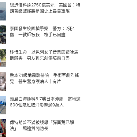
總造價料達2750億美元 美國會：特
朗普級戰艦將是國史上最貴軍艦
泰國發生校園槍擊案 警方：2死4
傷 一教師被殺 槍手已自盡
珍惜生命︱以色列女子音樂節遭哈馬
斯殺害 男友難忘創傷墳前自盡
熊本7.1級地震襲醫院 手術室劇烈搖
晃 醫生奮身護病人｜有片
颱風白海豚料8.7襲日本沖繩 當地逾
600個航班取消影響逾9萬人
傳特朗普不滿被誤導「彈藥荒已解
決」 場邊質問防長