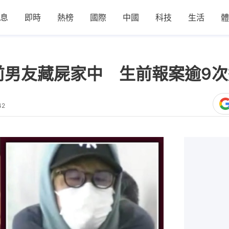
息
即時
熱榜
國際
中國
科技
生活
體
前男友藏屍家中 生前報案逾9
42