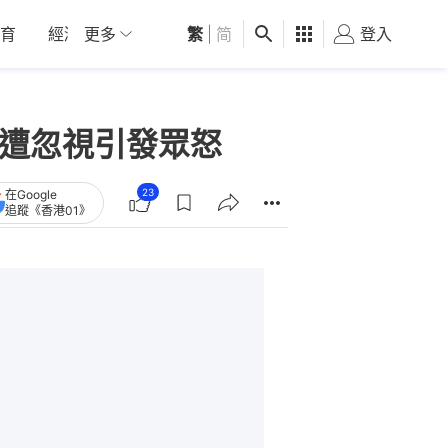
育
經濟
更多
01深圳
繁
觀點
|
简
健康
好食玩飛
登入
女
次遭忽視引發眾怒
23
在Google
追蹤《香港01》