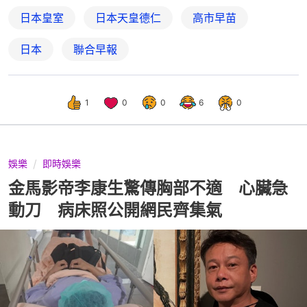
日本皇室
日本天皇德仁
高市早苗
日本
聯合早報
1
0
0
6
0
娛樂
即時娛樂
金馬影帝李康生驚傳胸部不適 心臟急
動刀 病床照公開網民齊集氣