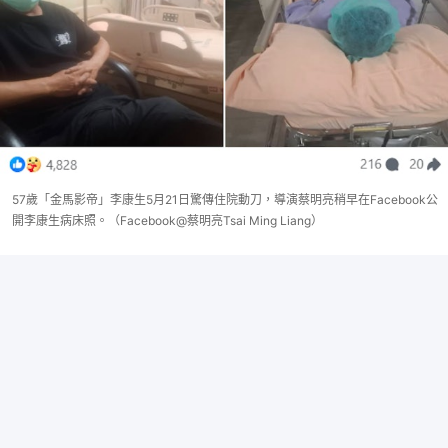
57歲「金馬影帝」李康生5月21日驚傳住院動刀，導演蔡明亮稍早在Facebook公
開李康生病床照。（Facebook@蔡明亮Tsai Ming Liang）