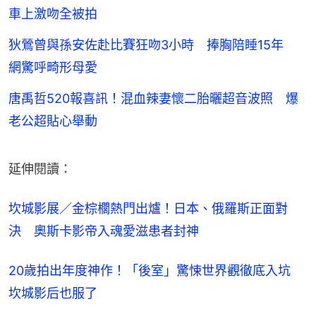
車上激吻全被拍
狄鶯曾與孫安佐赴比賽狂吻3小時 捧胸陪睡15年
網驚呼畸形母愛
唐禹哲520報喜訊！混血辣妻懷二胎曬超音波照 爆
老公超貼心舉動
延伸閱讀：
坎城影展／金棕櫚熱門出爐！日本、俄羅斯正面對
決　奧斯卡影帝入魂愛滋患者封神
20歲拍出年度神作！「後室」驚悚世界觀徹底入坑　
坎城影后也服了