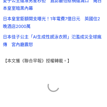
愛子公主遭准男星秒拒 直認最怕惹禍遭滅口 揭日
本皇室暗黑內幕
日本皇室鉅額開支曝光！1年電費7億日元 英國住2
晚酒店2000萬
日本佳子公主「AI生成性感泳衣照」氾濫成災全球瘋
傳 宮內廳震怒
【本文獲《聯合早報》授權轉載。】