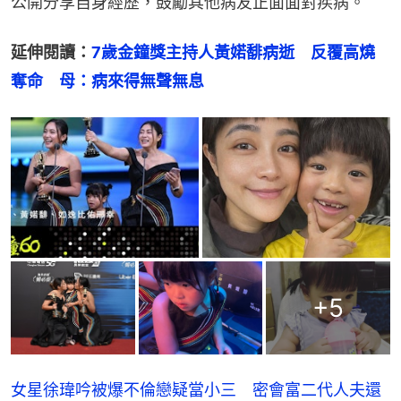
公開分享自身經歷，鼓勵其他病友正面面對疾病。
延伸閱讀：
7歲金鐘獎主持人黃婼馡病逝　反覆高燒
奪命　母：病來得無聲無息
+
5
女星徐瑋吟被爆不倫戀疑當小三 密會富二代人夫還