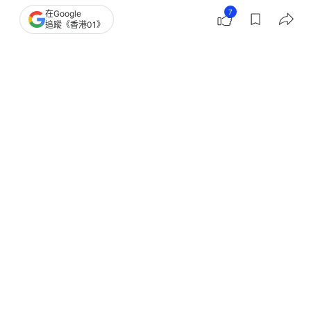
7
在Google
追蹤《香港01》
心臟病
台灣藝人動向
台灣
聯合新聞網
1
0
0
0
0
熱話
開罐
日本皇室19歲悠仁親王疑密會美女惹不
滿 網喊：讓愛子公主當女皇