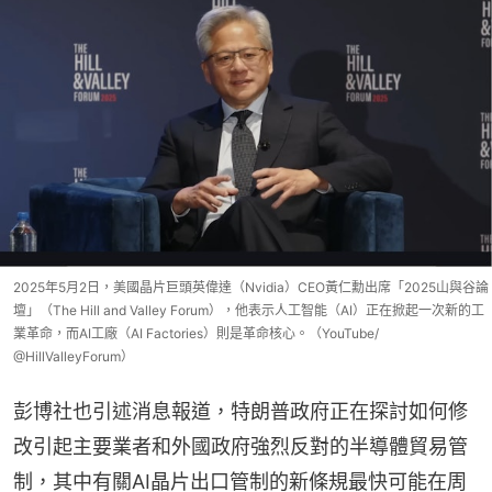
2025年5月2日，美國晶片巨頭英偉達（Nvidia）CEO黃仁勳出席「2025山與谷論
壇」（The Hill and Valley Forum），他表示人工智能（AI）正在掀起一次新的工
業革命，而AI工廠（AI Factories）則是革命核心。（YouTube/
@HillValleyForum）
彭博社也引述消息報道，特朗普政府正在探討如何修
改引起主要業者和外國政府強烈反對的半導體貿易管
制，其中有關AI晶片出口管制的新條規最快可能在周