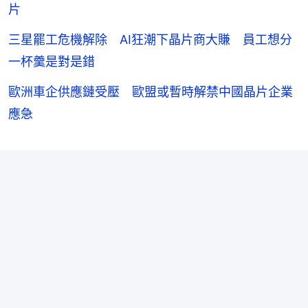
片
三星罷工危機解除 AI狂潮下晶片商大賺 員工想分
一杯羹是對是錯
歐洲車企供應鏈受壓 歐盟或暫時解禁中國晶片企業
應急