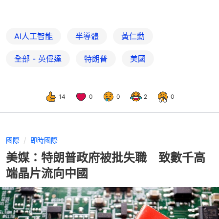
AI人工智能
半導體
黃仁勳
全部 - 英偉達
特朗普
美國
14
0
0
2
0
國際
即時國際
美媒：特朗普政府被批失職 致數千高
端晶片流向中國