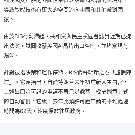
構成國安風險的外國企業得以規避商務部的黑名單，
導致敏感技術有更大的空間流向中國和其他敵對國
家。
由於BIS行動滯緩，共和黨與民主黨國會議員近期已提
出法案，試圖收緊美國AI晶片出口管制，並堵塞現有
漏洞。
針對被指決策和運作停滯，BIS發聲明斥之為「虛假陳
述」。它還指出，自從特朗普去年初重新入主白宮，
上述出口許可證的申請不再只是戳蓋「橡皮圖章」式
的自動審批。它說，去年此類許可證申請的平均處理
時間為62天，速度慢於往屆政府。