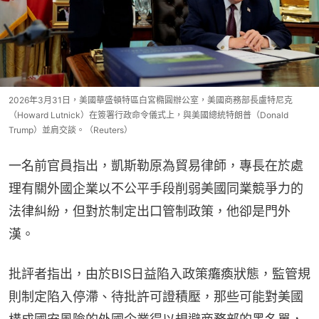
2026年3月31日，美國華盛頓特區白宮橢圓辦公室，美國商務部長盧特尼克
（Howard Lutnick）在簽署行政命令儀式上，與美國總統特朗普（Donald
Trump）並肩交談。（Reuters）
一名前官員指出，凱斯勒原為貿易律師，專長在於處
理有關外國企業以不公平手段削弱美國同業競爭力的
法律糾紛，但對於制定出口管制政策，他卻是門外
漢。
批評者指出，由於BIS日益陷入政策癱瘓狀態，監管規
則制定陷入停滯、待批許可證積壓，那些可能對美國