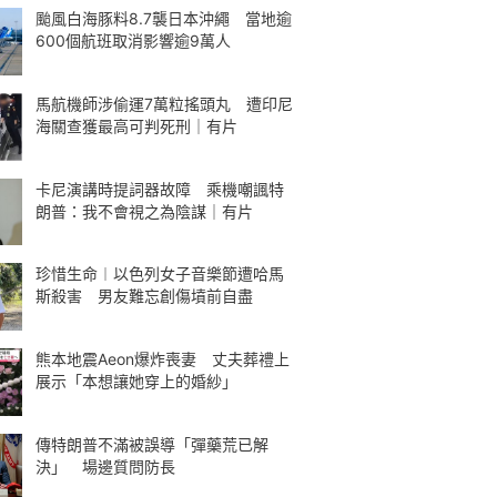
颱風白海豚料8.7襲日本沖繩 當地逾
600個航班取消影響逾9萬人
馬航機師涉偷運7萬粒搖頭丸 遭印尼
海關查獲最高可判死刑｜有片
卡尼演講時提詞器故障 乘機嘲諷特
朗普：我不會視之為陰謀｜有片
珍惜生命︱以色列女子音樂節遭哈馬
斯殺害 男友難忘創傷墳前自盡
熊本地震Aeon爆炸喪妻 丈夫葬禮上
展示「本想讓她穿上的婚紗」
傳特朗普不滿被誤導「彈藥荒已解
決」 場邊質問防長