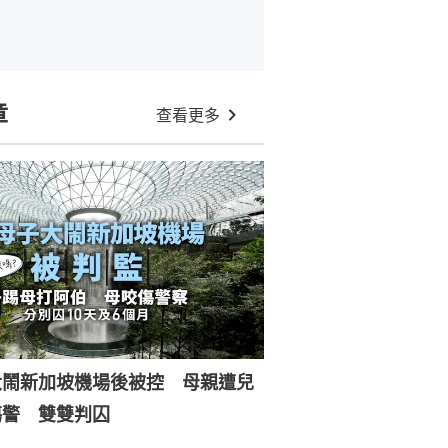
章
查看更多
大鬧新加坡機場後被控 母親遭兒
傷警 雙雙判囚