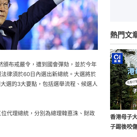
熱門文
突然頒布戒嚴令，遭到國會彈劾，並於今年
照法律須於60日內選出新總統。大選將於
國大選的3大要點，包括選舉流程、候選人
三位代理總統，分別為總理韓悳洙、財政
香港母子
子踢後咬