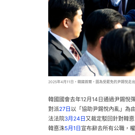
2025年4月11日，韓國首爾，圖為受罷免的尹錫悅走出總
韓國國會去年12月14日通過尹錫
對派
27日
以「協助尹錫悅內亂」為
法法院
3月24日
又裁定駁回針對韓悳
韓悳洙
5月1日
宣布辭去所有公職，