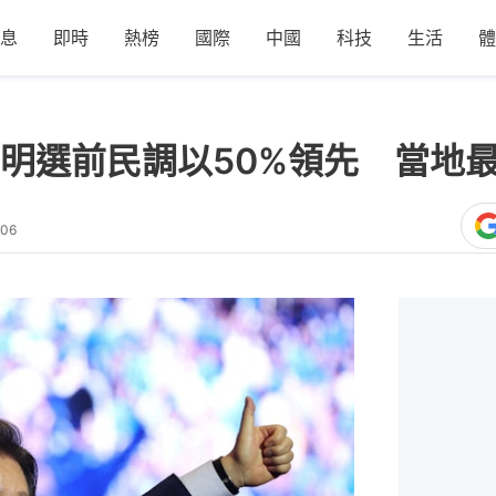
息
即時
熱榜
國際
中國
科技
生活
體
明選前民調以50%領先 當地
:06