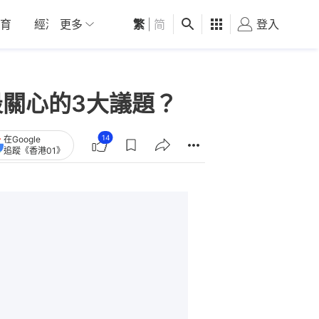
育
經濟
更多
01深圳
繁
觀點
|
简
健康
好食玩飛
登入
女
最關心的3大議題？
14
在Google
追蹤《香港01》