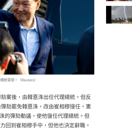
統官邸。（Reuters）
悅彈劾案後，由韓悳洙出任代理總統。但反
由彈劾罷免韓悳洙，改由崔相穆接任。憲
洙的彈劾動議，使他復任代理總統。但
權力回到崔相穆手中，但他也決定辭職。