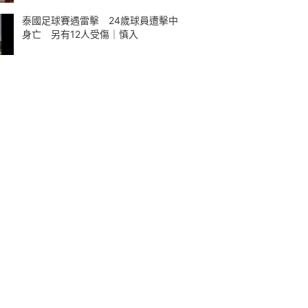
泰國足球賽遇雷擊 24歲球員遭擊中
身亡 另有12人受傷｜慎入