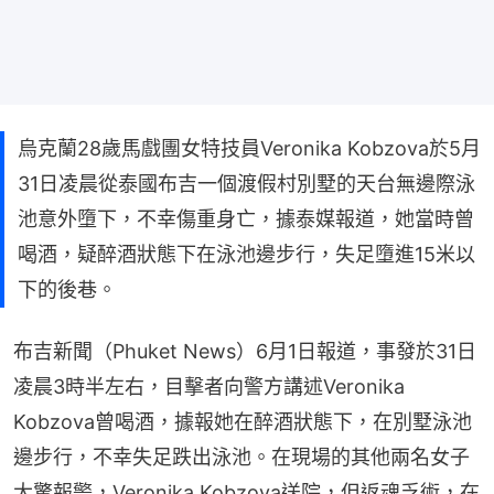
烏克蘭28歲馬戲團女特技員Veronika Kobzova於5月
31日凌晨從泰國布吉一個渡假村別墅的天台無邊際泳
池意外墮下，不幸傷重身亡，據泰媒報道，她當時曾
喝酒，疑醉酒狀態下在泳池邊步行，失足墮進15米以
下的後巷。
布吉新聞（Phuket News）6月1日報道，事發於31日
凌晨3時半左右，目擊者向警方講述Veronika 
Kobzova曾喝酒，據報她在醉酒狀態下，在別墅泳池
邊步行，不幸失足跌出泳池。在現場的其他兩名女子
大驚報警，Veronika Kobzova送院，但返魂乏術，在