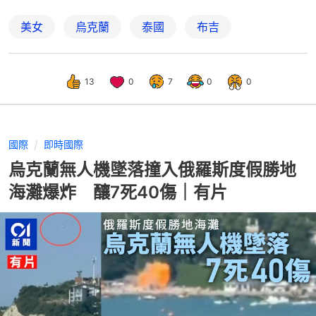
美女
烏克蘭
泰國
布吉
13
0
7
0
0
國際
即時國際
烏克蘭無人機墜落撞入俄羅斯度假勝地
海灘爆炸 釀7死40傷｜有片