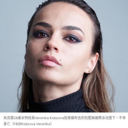
烏克蘭28歲女特技員Veronika Kobzova從泰國布吉的別墅無邊際泳池墮下，不幸
身亡（FB@Kobzova Veronika）