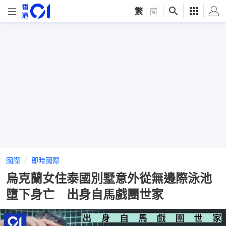
繁
|
简
國際
即時國際
烏克蘭女住泰國別墅意外從無邊際泳池
墮下身亡 出身自馬戲團世家