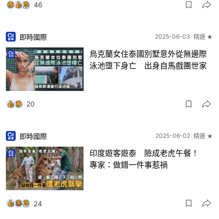
46
即時國際
2025-06-03
精選 ★
烏克蘭女住泰國別墅意外從無邊際
泳池墮下身亡 出身自馬戲團世家
20
即時國際
2025-06-02
精選 ★
印度遊客遊泰 險成老虎午餐！
專家：做錯一件事惹禍
24