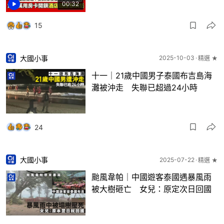
00:32
15
大國小事
2025-10-03
精選 ★
十一｜21歲中國男子泰國布吉島海
灘被沖走 失聯已超過24小時
24
大國小事
2025-07-22
精選 ★
颱風韋帕｜中國遊客泰國遇暴風雨
被大樹砸亡 女兒：原定次日回國