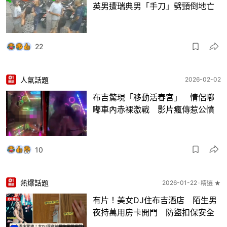
英男遭瑞典男「手刀」劈頸倒地亡
22
人氣話題
2026-02-02
布吉驚現「移動活春宮」 情侶嘟
嘟車內赤裸激戰 影片瘋傳惹公憤
10
熱爆話題
2026-01-22
精選 ★
有片！美女DJ住布吉酒店 陌生男
夜持萬用房卡開門 防盜扣保安全