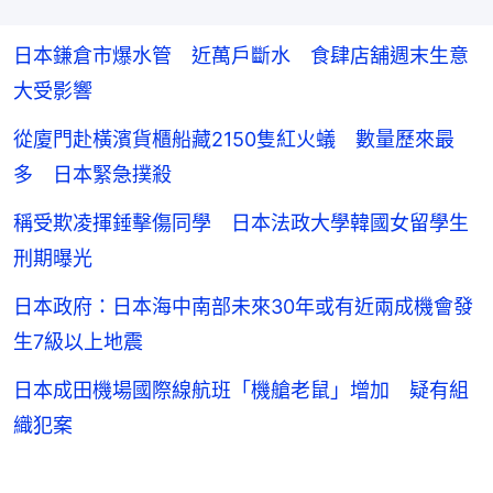
日本鎌倉市爆水管 近萬戶斷水 食肆店舖週末生意
大受影響
從廈門赴橫濱貨櫃船藏2150隻紅火蟻 數量歷來最
多 日本緊急撲殺
稱受欺凌揮錘擊傷同學 日本法政大學韓國女留學生
刑期曝光
日本政府：日本海中南部未來30年或有近兩成機會發
生7級以上地震
日本成田機場國際線航班「機艙老鼠」增加 疑有組
織犯案