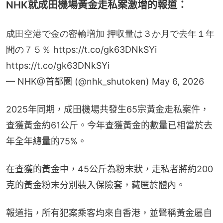
NHK就成田機場黃金走私案激增的報道：
成田空港で金の密輸増加 押収量は３か月で去年１年
間の７５％
https://t.co/gk63DNkSYi
https://t.co/gk63DNkSYi
— NHK@首都圏 (@nhk_shutoken)
May 6, 2026
2025年同期，成田機場共發生65宗黃金走私案件，
查獲黃金約61公斤。今年查獲黃金的數量已相當於去
年全年總量的75%。
在查獲的黃金中，45公斤為粉末狀，走私者將約200
克的黃金粉末分別裝入保險套，藏匿於體內。
報道指，所有犯案乘客均來自香港，並聲稱黃金屬自