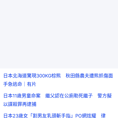
日本北海道驚現300KG棕熊 秋田縣農夫遭熊抓傷面
手急逃命｜有片
日本11歲男童命案 繼父認在公廁勒死繼子 警方擬
以謀殺罪再逮捕
日本23歲女「割男友乳頭斬手指」PO網炫耀 律