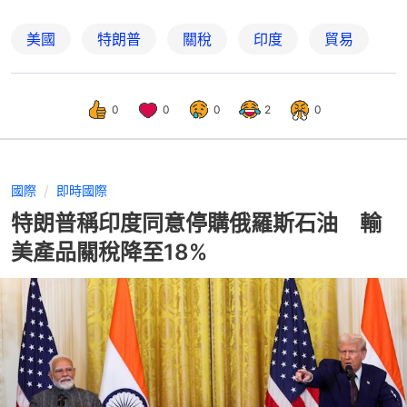
美國
特朗普
關稅
印度
貿易
0
0
0
2
0
國際
即時國際
特朗普稱印度同意停購俄羅斯石油 輸
美產品關稅降至18%