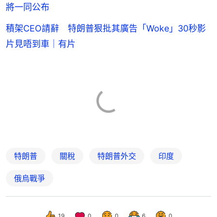
將一同公布
積架CEO請辭 特朗普狠批其廣告「Woke」30秒影
片見唔到車｜有片
特朗普
關稅
特朗普外交
印度
俄烏戰爭
19
0
0
6
0