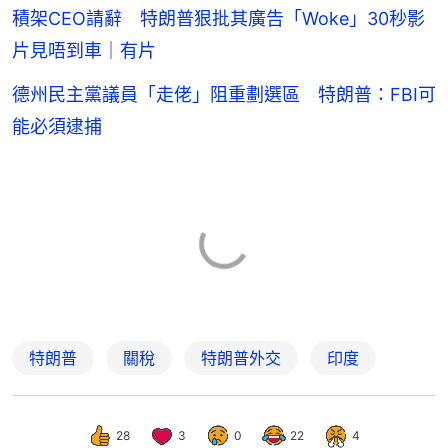
積架CEO請辭 特朗普狠批其廣告「Woke」30秒影
片見唔到車｜有片
德州民主黨議員「走佬」阻重劃選區 特朗普：FBI可
能必須逮捕
特朗普
關稅
特朗普外交
印度
28
3
0
22
4