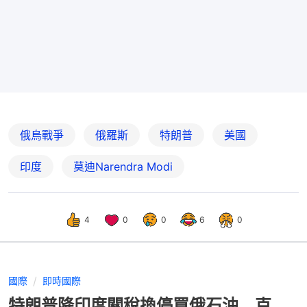
俄烏戰爭
俄羅斯
特朗普
美國
印度
莫迪Narendra Modi
4
0
0
6
0
國際
即時國際
特朗普降印度關稅換停買俄石油 克