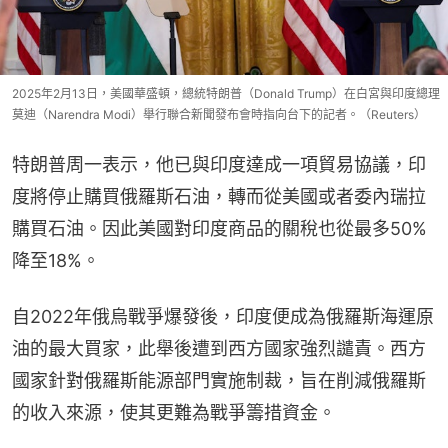
2025年2月13日，美國華盛頓，總統特朗普（Donald Trump）在白宮與印度總理
莫迪（Narendra Modi）舉行聯合新聞發布會時指向台下的記者。（Reuters）
特朗普周一表示，他已與印度達成一項貿易協議，印
度將停止購買俄羅斯石油，轉而從美國或者委內瑞拉
購買石油。因此美國對印度商品的關稅也從最多50%
降至18%。
自2022年俄烏戰爭爆發後，印度便成為俄羅斯海運原
油的最大買家，此舉後遭到西方國家強烈譴責。西方
國家針對俄羅斯能源部門實施制裁，旨在削減俄羅斯
的收入來源，使其更難為戰爭籌措資金。