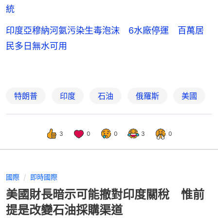
統
印度亞穆納河氨污染生毒泡沫 6水廠停運 百萬居
民多日無水可用
特朗普
印度
石油
俄羅斯
美國
3
0
0
3
0
國際
即時國際
美國財長暗示可能撤對印度關稅 惟前
提是改變石油採購渠道