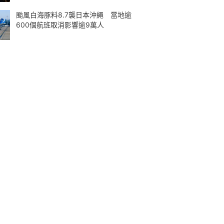
颱風白海豚料8.7襲日本沖繩 當地逾
600個航班取消影響逾9萬人