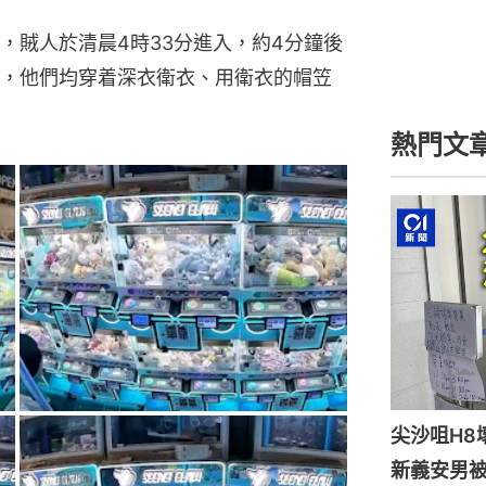
，賊人於清晨4時33分進入，約4分鐘後
，他們均穿着深衣衛衣、用衛衣的帽笠
熱門文
尖沙咀H8
新義安男被