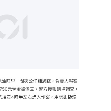
麻地油旺里一間夾公仔舖遇竊，負責人報案
750元現金被偷去。警方接報到場調查，
於凌晨4時半左右進入作案，用剪鉗撬爛