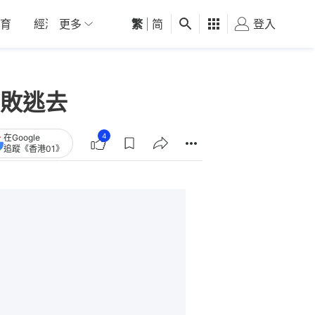
育
經濟
更多
01深圳
繁
觀點
|
简
健康
好食玩飛
登入
女
敗逃去
4
在Google
追蹤《香港01》