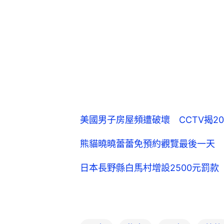
美國男子房屋頻遭破壞 CCTV揭20
熊貓曉曉蕾蕾免預約觀覽最後一天 
日本長野縣白馬村增設2500元罰