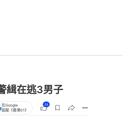
警緝在逃3男子
24
在Google
追蹤《香港01》