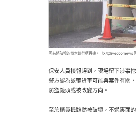
圖為遭破壞的栃木銀行櫃員機。（X/@livedoornews
保安人員接報趕到，現場留下涉事挖
警方認為該輛貨車可能與案件有關，
防盜鏡頭或被改變方向。
至於櫃員機雖然被破壞，不過裏面的