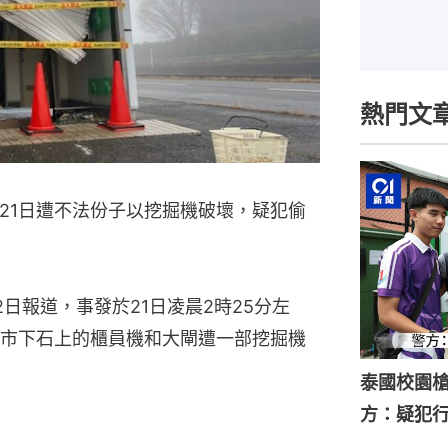
熱門文
21日遭不法份子以挖掘機破壞，疑犯偷
日報道，事發於21日凌晨2時25分左
市下石上的櫃員機和大閘遭一部挖掘機
泰國校園槍
方：疑犯