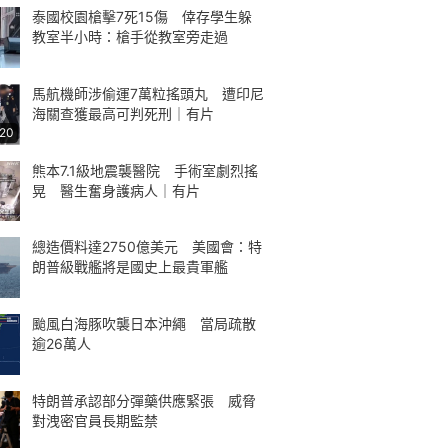
泰國校園槍擊7死15傷 倖存學生躲
教室半小時：槍手從教室旁走過
馬航機師涉偷運7萬粒搖頭丸 遭印尼
海關查獲最高可判死刑｜有片
:20
熊本7.1級地震襲醫院 手術室劇烈搖
晃 醫生奮身護病人｜有片
總造價料達2750億美元 美國會：特
朗普級戰艦將是國史上最貴軍艦
颱風白海豚吹襲日本沖繩 當局疏散
逾26萬人
特朗普承認部分彈藥供應緊張 威脅
對洩密官員長期監禁