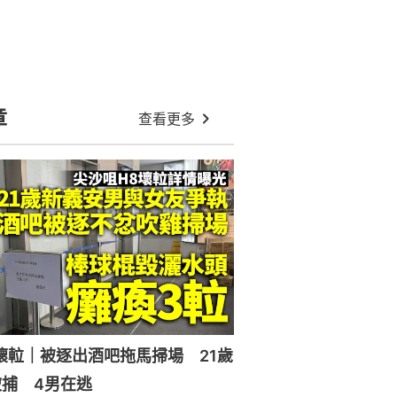
章
查看更多
壞𨋢｜被逐出酒吧拖馬掃場 21歲
捕 4男在逃