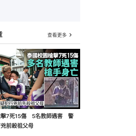
章
查看更多
擊7死15傷 5名教師遇害 警
行兇前殺祖父母