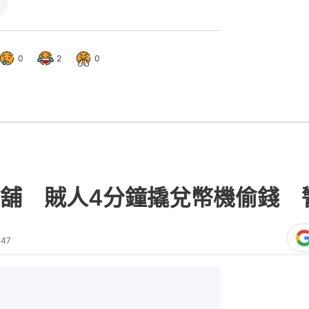
0
2
0
舖 賊人4分鐘撬兌幣機偷錢 
:47