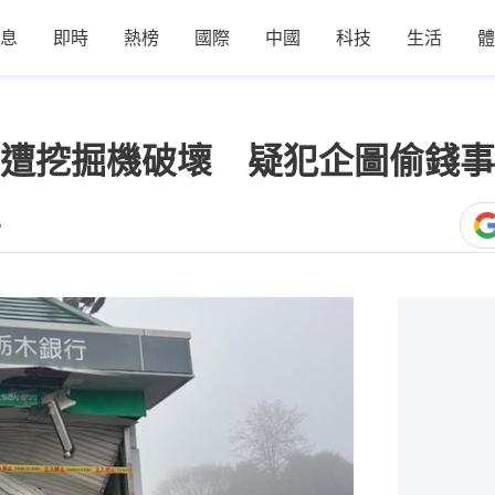
息
即時
熱榜
國際
中國
科技
生活
體
遭挖掘機破壞 疑犯企圖偷錢事
7