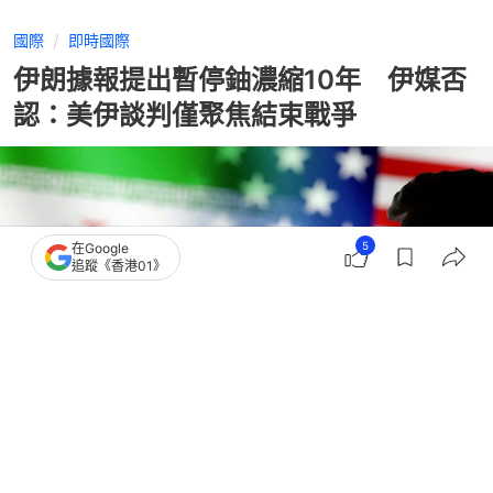
國際
即時國際
伊朗據報提出暫停鈾濃縮10年 伊媒否
認：美伊談判僅聚焦結束戰爭
5
在Google
追蹤《香港01》
撰文：
劉耀洋
出版：
2026-05-24 15:33
更新：
2026-05-24 15:34