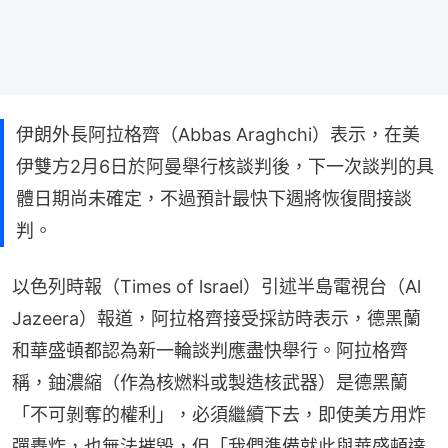
伊朗外長阿拉格齊（Abbas Araghchi）表示，在美
伊雙方2月6日於阿曼舉行核談判後，下一次談判的具
體日期尚未確定，不過預計最快下週將恢復間接談
判。
以色列時報（Times of lsrael）引述半島電視台（Al 
Jazeera）報道，阿拉格齊接受採訪時表示，德黑蘭
和華盛頓都認為新一輪談判應盡快舉行。阿拉格齊
稱，鈾濃縮（作為核燃料或製造核武器）是德黑蘭
「不可剝奪的權利」，必須繼續下去，即使美方用炸
彈轟炸，也無法摧毀，但「我們準備就此與華盛頓達