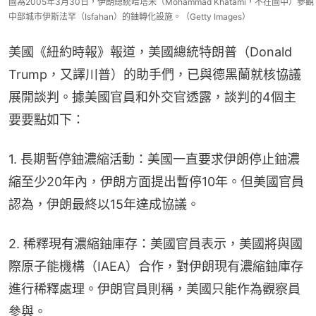
圖為2005年3月30日，伊朗總統哈塔米（Mohammad Khatami，不在圖中）參觀
中部城市伊斯法罕（Isfahan）的鈾轉化設施。（Getty Images）
美國《紐約時報》報道，美國總統特朗普（Donald 
Trump，又譯川普）的助手們，已與德黑蘭就核協議
展開談判。據美國官員和外交官透露，談判的4個主
要要點如下：
1. 長期暫停鈾濃縮活動：美國一直要求伊朗停止鈾濃
縮至少20年內，伊朗方面提出暫停10年。但美國官員
認為，伊朗最終以15年達成協議。
2. 稀釋現有濃縮鈾庫存：美國官員表示，美國將與國
際原子能機構（IAEA）合作，對伊朗現有濃縮鈾庫存
進行稀釋處理。伊朗官員則稱，美國只能作為觀察員
參與。