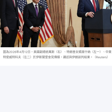
圖為2026年4月12日，美國副總統萬斯（右）、特朗普女婿庫什納（左一）、中東
特使威特科夫（左二）於伊斯蘭堡會見傳媒，講述與伊朗談判結果。（Reuters）