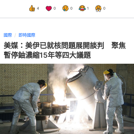
4
0
0
1
0
國際
即時國際
美媒：美伊已就核問題展開談判 聚焦
暫停鈾濃縮15年等四大議題