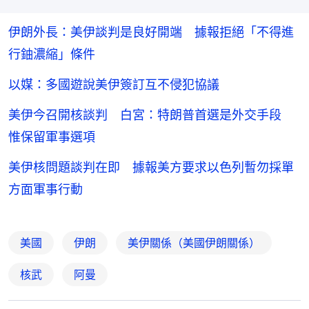
伊朗外長：美伊談判是良好開端 據報拒絕「不得進
行鈾濃縮」條件
以媒：多國遊說美伊簽訂互不侵犯協議
美伊今召開核談判 白宮：特朗普首選是外交手段
惟保留軍事選項
美伊核問題談判在即 據報美方要求以色列暫勿採單
方面軍事行動
美國
伊朗
美伊關係（美國伊朗關係）
核武
阿曼