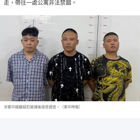
走，帶往一處公寓非法禁錮。
涉案中國籍疑犯被捕後接受調查。（柬中時報）