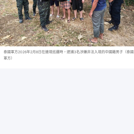
泰國軍方2026年2月8日在邊境巡邏時，逮捕3名涉嫌非法入境的中國籍男子（泰國
軍方）