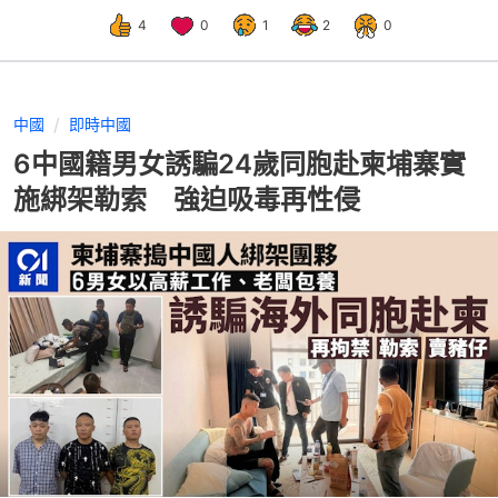
4
0
1
2
0
中國
即時中國
6中國籍男女誘騙24歲同胞赴柬埔寨實
施綁架勒索 強迫吸毒再性侵