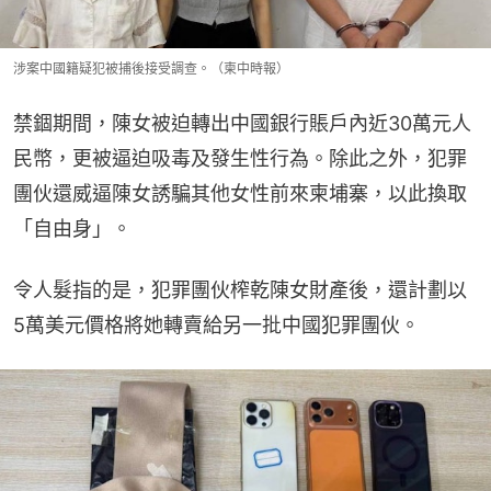
涉案中國籍疑犯被捕後接受調查。（柬中時報）
禁錮期間，陳女被迫轉出中國銀行賬戶內近30萬元人
民幣，更被逼迫吸毒及發生性行為。除此之外，犯罪
團伙還威逼陳女誘騙其他女性前來柬埔寨，以此換取
「自由身」。
令人髮指的是，犯罪團伙榨乾陳女財產後，還計劃以
5萬美元價格將她轉賣給另一批中國犯罪團伙。