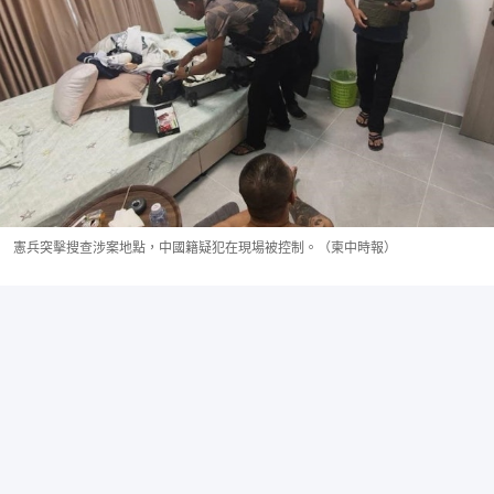
憲兵突擊搜查涉案地點，中國籍疑犯在現場被控制。（柬中時報）