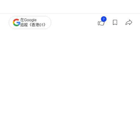
7
在Google
追蹤《香港01》
柬埔寨
人口販賣
緬甸柬埔寨詐騙
14
0
0
4
23
中國
即時中國
有中國公民被騙經泰國至泰緬邊境電詐
園區 中使館籲提高警惕