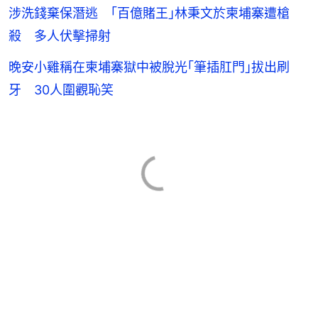
涉洗錢棄保潛逃 ｢百億賭王｣林秉文於柬埔寨遭槍
殺 多人伏擊掃射
晚安小雞稱在柬埔寨獄中被脫光｢筆插肛門｣拔出刷
牙 30人圍觀恥笑