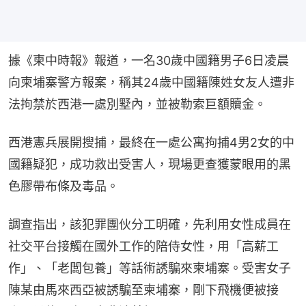
據《柬中時報》報道，一名30歲中國籍男子6日凌晨
向柬埔寨警方報案，稱其24歲中國籍陳姓女友人遭非
法拘禁於西港一處別墅內，並被勒索巨額贖金。
西港憲兵展開搜捕，最終在一處公寓拘捕4男2女的中
國籍疑犯，成功救出受害人，現場更查獲蒙眼用的黑
色膠帶布條及毒品。
調查指出，該犯罪團伙分工明確，先利用女性成員在
社交平台接觸在國外工作的陪侍女性，用「高薪工
作」、「老闆包養」等話術誘騙來柬埔寨。受害女子
陳某由馬來西亞被誘騙至柬埔寨，剛下飛機便被接