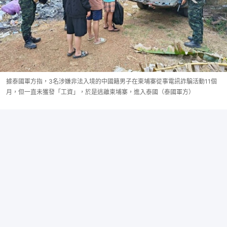
據泰國軍方指，3名涉嫌非法入境的中國籍男子在柬埔寨從事電訊詐騙活動11個
月，但一直未獲發「工資」，於是逃離柬埔寨，進入泰國（泰國軍方）