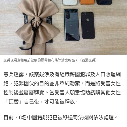
憲兵現場查獲用於蒙眼的膠帶和布條等涉案物品。（西港憲兵）
憲兵透露，該案疑涉及有組織跨國犯罪及人口販運網
絡，犯罪團伙的目的並非單純勒索，而是將受害女性
控制後並層層轉賣。當受害人願意協助誘騙其他女性
「頂替」自己後，才可能被釋放。
目前，6名中國籍疑犯已被移送司法機關依法處理。