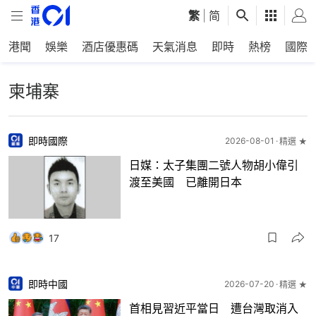
繁
|
简
港聞
娛樂
酒店優惠碼
天氣消息
即時
熱榜
國際
柬埔寨
即時國際
2026-08-01
精選 ★
日媒：太子集團二號人物胡小偉引
渡至美國 已離開日本
17
即時中國
2026-07-20
精選 ★
首相見習近平當日 遭台灣取消入