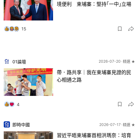
境便利 柬埔寨：堅持｢一中｣立場
15
01論壇
2026-07-20
精選 ★
帶．路共享｜我在柬埔寨見證的民
心相通之路
4
即時中國
2026-07-17
精選 ★
習近平晤柬埔寨首相洪瑪奈：培育