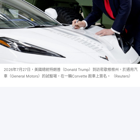
2026年7月27日，美國總統特朗普（Donald Trump）到訪密歇根根州，於通用汽
車（General Motors）的試驗場，在一輛Corvette 跑車上簽名。 （Reuters）