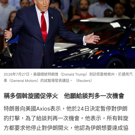
2026年7月27日，美國總統特朗普（Donald Trump）到訪密歇根根州，於通用汽
車（General Motors）的試驗場發表講話。 （Reuters）
稱多個斡旋國促停火 他願給談判多一次機會
特朗普向美國Axios表示，他於24日決定暫停對伊朗
的打擊，為了給談判再一次機會。他表示，所有斡旋
方都要求他停止對伊朗開火，他認為伊朗想要達成協