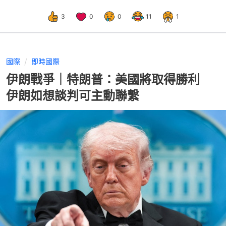
3
0
0
11
1
國際
即時國際
伊朗戰爭｜特朗普：美國將取得勝利
伊朗如想談判可主動聯繫