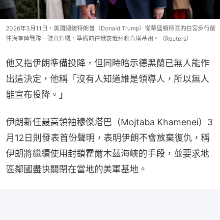
2026年3月11日，美國總統特朗普（Donald Trump）從華盛頓特區的白宮步行前
往海軍陸戰隊一號直升機，準備前往俄亥俄州和肯塔基州。（Reuters）
他又指伊朗準備投降，但同時暗示德黑蘭已無人能作
出這決定，他稱「沒有人知道誰是領導人，所以無人
能宣布投降。」
伊朗新任最高領袖穆傑塔巴（Mojtaba Khamenei）3
月12日則發表首份聲明，表明伊朗不會放棄復仇，稱
伊朗將繼續使用封鎖霍爾木茲海峽的手段，並要求地
區鄰國盡快關閉在當地的美軍基地。