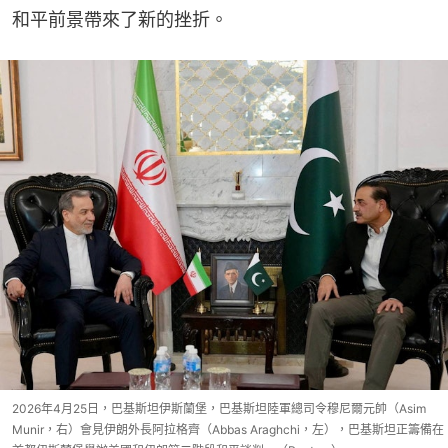
和平前景帶來了新的挫折。
2026年4月25日，巴基斯坦伊斯蘭堡，巴基斯坦陸軍總司令穆尼爾元帥（Asim
Munir，右）會見伊朗外長阿拉格齊（Abbas Araghchi，左），巴基斯坦正籌備在