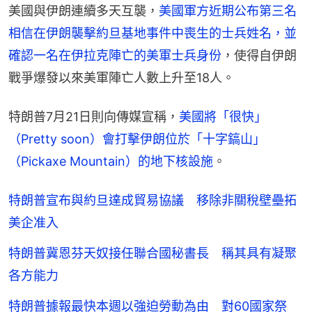
美國與伊朗連續多天互襲，
美國軍方近期公布第三名
相信在伊朗襲擊約旦基地事件中喪生的士兵姓名，並
確認一名在伊拉克陣亡的美軍士兵身份
，使得自伊朗
戰爭爆發以來美軍陣亡人數上升至18人。
特朗普7月21日則向傳媒宣稱，
美國將「很快」
（Pretty soon）會打擊伊朗位於「十字鎬山」
（Pickaxe Mountain）的地下核設施
。
特朗普宣布與約旦達成貿易協議 移除非關稅壁壘拓
美企准入
特朗普冀恩芬天奴接任聯合國秘書長 稱其具有凝聚
各方能力
特朗普據報最快本週以強迫勞動為由 對60國家祭