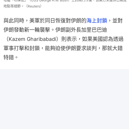
母艦「布殊號」（USS George H.W. Bush）上的飛行作業，但美方未提供日期及
地點等細節。（Reuters）
與此同時，美軍於同日恢復對伊朗的
海上封鎖
，並對
伊朗發動新一輪襲擊。伊朗副外長加里巴巴迪
（Kazem Gharibabadi）則表示，如果美國認為透過
軍事打擊和封鎖，能夠迫使伊朗要求談判，那就大錯
特錯。