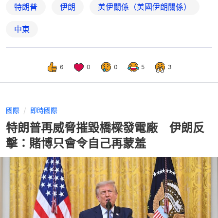
特朗普
伊朗
美伊關係（美國伊朗關係）
中東
6
0
0
5
3
國際
即時國際
特朗普再威脅摧毀橋樑發電廠 伊朗反
擊：賭博只會令自己再蒙羞