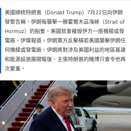
美國總統特朗普（Donald Trump）7月22日向伊朗
發警告稱，伊朗每襲擊一艘霍爾木茲海峽（Strait of
Hormuz）的船隻，美國就會摧毀伊方一座橋樑或發
電廠。伊媒報道，伊朗軍方反擊稱若美國襲擊伊朗任
何橋樑或發電廠，伊朗將對涉及美國利益的地區基建
和能源設施展開報復，主張特朗普的賭博只會令他再
次蒙羞。