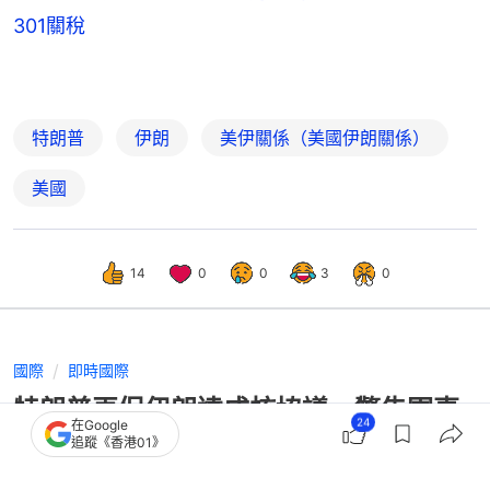
301關稅
特朗普
伊朗
美伊關係（美國伊朗關係）
美國
14
0
0
3
0
國際
即時國際
特朗普再促伊朗達成核協議 警告軍事
24
在Google
行動仍是選項
追蹤《香港01》