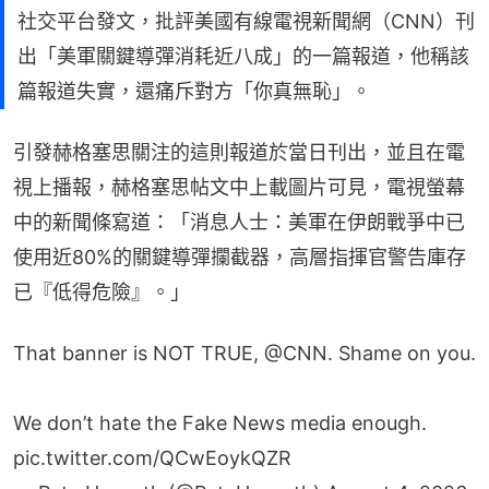
社交平台發文，批評美國有線電視新聞網（CNN）刊
出「美軍關鍵導彈消耗近八成」的一篇報道，他稱該
篇報道失實，還痛斥對方「你真無恥」。
引發赫格塞思關注的這則報道於當日刊出，並且在電
視上播報，赫格塞思帖文中上載圖片可見，電視螢幕
中的新聞條寫道：「消息人士：美軍在伊朗戰爭中已
使用近80%的關鍵導彈攔截器，高層指揮官警告庫存
已『低得危險』。」
That banner is NOT TRUE,
@CNN
. Shame on you.
We don’t hate the Fake News media enough.
pic.twitter.com/QCwEoykQZR