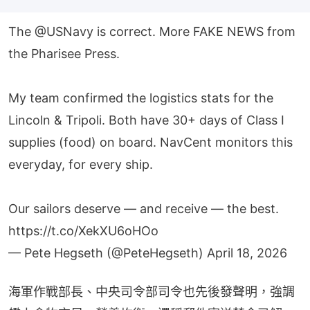
The
@USNavy
is correct. More FAKE NEWS from
the Pharisee Press.
My team confirmed the logistics stats for the
Lincoln & Tripoli. Both have 30+ days of Class I
supplies (food) on board. NavCent monitors this
everyday, for every ship.
Our sailors deserve — and receive — the best.
https://t.co/XekXU6oHOo
— Pete Hegseth (@PeteHegseth)
April 18, 2026
海軍作戰部長、中央司令部司令也先後發聲明，強調