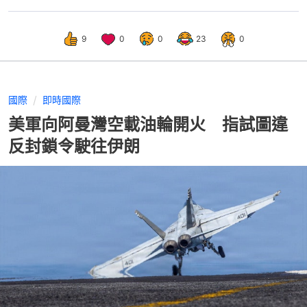
9
0
0
23
0
國際
即時國際
美軍向阿曼灣空載油輪開火 指試圖違
反封鎖令駛往伊朗