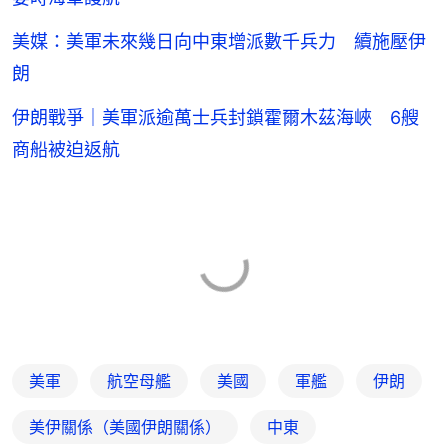
美媒：美軍未來幾日向中東增派數千兵力 續施壓伊
朗
伊朗戰爭｜美軍派逾萬士兵封鎖霍爾木茲海峽 6艘
商船被迫返航
美軍
航空母艦
美國
軍艦
伊朗
美伊關係（美國伊朗關係）
中東