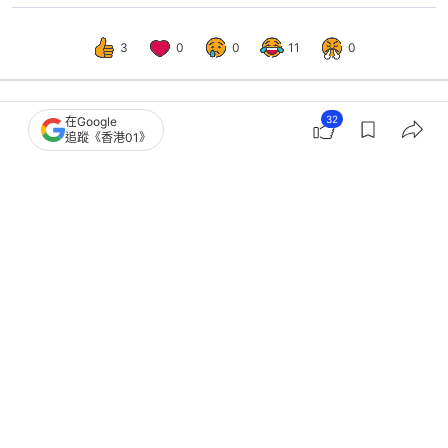
3
0
0
11
0
32
在Google
國際
即時國際
追蹤《香港01》
美國福特號航母3月火災 美媒揭真實慘
況 指美軍刻意淡化事件