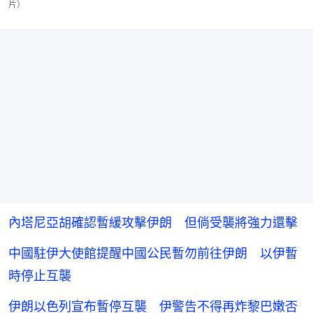
片）
內塔尼亞胡確認暫緩攻擊伊朗 但倘受襲將強力還擊
中國駐伊大使館提醒中國公民暫勿前往伊朗 以伊暫
時停止互襲
伊朗以色列宣布暫停互襲 伊警告不得再炸黎巴嫩否