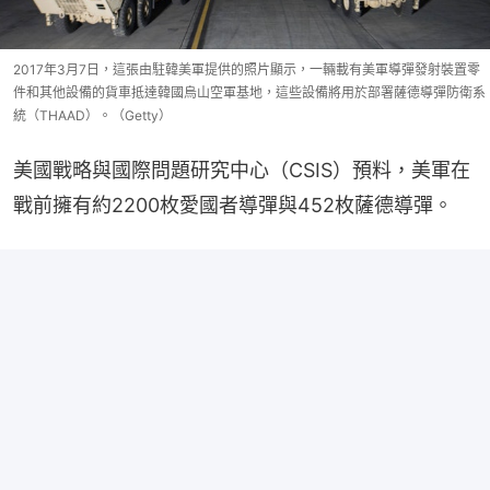
2017年3月7日，這張由駐韓美軍提供的照片顯示，一輛載有美軍導彈發射裝置零
件和其他設備的貨車抵達韓國烏山空軍基地，這些設備將用於部署薩德導彈防衛系
統（THAAD）。（Getty）
美國戰略與國際問題研究中心（CSIS）預料，美軍在
戰前擁有約2200枚愛國者導彈與452枚薩德導彈。