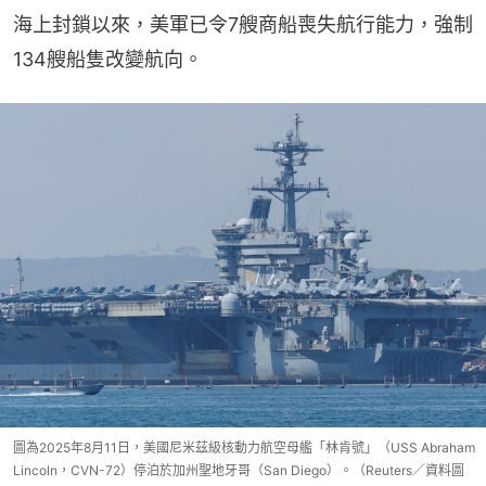
海上封鎖以來，美軍已令7艘商船喪失航行能力，強制
134艘船隻改變航向。
圖為2025年8月11日，美國尼米茲級核動力航空母艦「林肯號」（USS Abraham
Lincoln，CVN-72）停泊於加州聖地牙哥（San Diego）。（Reuters／資料圖