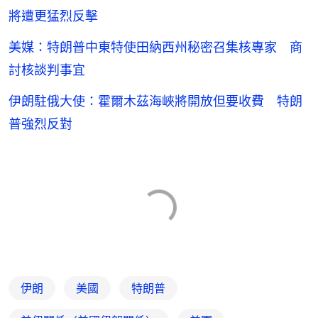
將遭更猛烈反擊
美媒：特朗普中東特使田納西州秘密召集核專家 商
討核談判事宜
伊朗駐俄大使：霍爾木茲海峽將開放但要收費 特朗
普強烈反對
伊朗
美國
特朗普