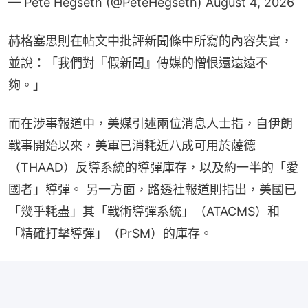
— Pete Hegseth (@PeteHegseth)
August 4, 2026
赫格塞思則在帖文中批評新聞條中所寫的內容失實，
並說：「我們對『假新聞』傳媒的憎恨還遠遠不
夠。」
而在涉事報道中，美媒引述兩位消息人士指，自伊朗
戰事開始以來，美軍已消耗近八成可用於薩德
（THAAD）反導系統的導彈庫存，以及約一半的「愛
國者」導彈。 另一方面，路透社報道則指出，美國已
「幾乎耗盡」其「戰術導彈系統」（ATACMS）和
「精確打擊導彈」（PrSM）的庫存。