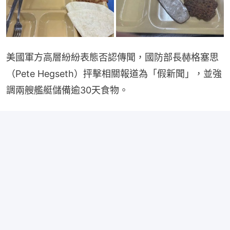
美國軍方高層紛紛表態否認傳聞，國防部長赫格塞思
（Pete Hegseth）抨擊相關報道為「假新聞」，並強
調兩艘艦艇儲備逾30天食物。