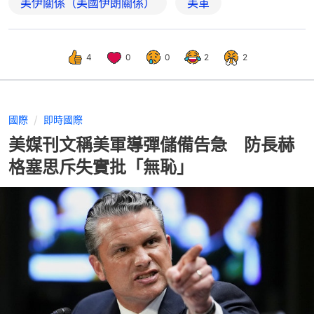
美伊關係（美國伊朗關係）
美軍
4
0
0
2
2
國際
即時國際
美媒刊文稱美軍導彈儲備告急 防長赫
格塞思斥失實批「無恥」