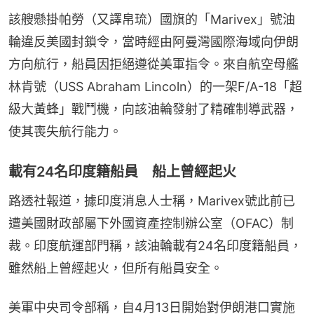
該艘懸掛帕勞（又譯帛琉）國旗的「Marivex」號油
輪違反美國封鎖令，當時經由阿曼灣國際海域向伊朗
方向航行，船員因拒絕遵從美軍指令。來自航空母艦
林肯號（USS Abraham Lincoln）的一架F/A-18「超
級大黃蜂」戰鬥機，向該油輪發射了精確制導武器，
使其喪失航行能力。
載有24名印度籍船員 船上曾經起火
路透社報道，據印度消息人士稱，Marivex號此前已
遭美國財政部屬下外國資產控制辦公室（OFAC）制
裁。印度航運部門稱，該油輪載有24名印度籍船員，
雖然船上曾經起火，但所有船員安全。
美軍中央司令部稱，自4月13日開始對伊朗港口實施