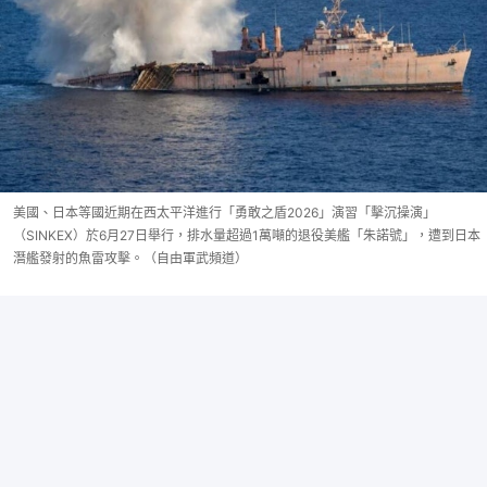
美國、日本等國近期在西太平洋進行「勇敢之盾2026」演習「擊沉操演」
（SINKEX）於6月27日舉行，排水量超過1萬噸的退役美艦「朱諾號」，遭到日本
潛艦發射的魚雷攻擊。（自由軍武頻道）