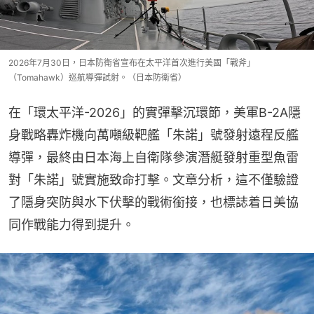
2026年7月30日，日本防衛省宣布在太平洋首次進行美國「戰斧」
（Tomahawk）巡航導彈試射。（日本防衛省）
在「環太平洋-2026」的實彈擊沉環節，美軍B-2A隱
身戰略轟炸機向萬噸級靶艦「朱諾」號發射遠程反艦
導彈，最終由日本海上自衛隊參演潛艇發射重型魚雷
對「朱諾」號實施致命打擊。文章分析，這不僅驗證
了隱身突防與水下伏擊的戰術銜接，也標誌着日美協
同作戰能力得到提升。