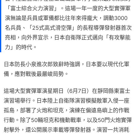
「富士綜合火力演習」。這場一年一度的大型實彈軍
演無論是兵員或軍備都比往年來得龐大，調動3000
名兵員、「25式高式滑空彈」的長程導彈發射器首次
亮相，向外界宣示，日本自衛隊正式邁向「有攻擊能
力」的時代。
日本防長小泉進次郎致辭時強調，日本要以現代化軍
備，應對戰後最嚴峻局勢。
這場大型實彈軍演星期日（6月7日）在靜岡縣東富士
演習場舉行。日本陸上自衛隊演習模擬敵軍入侵一座
孤島，部署了火炮和坦克，演練在偏遠島嶼上的作戰
行動。除了50輛坦克和機動戰車，以及50門火炮實彈
射擊外，還公開展示車載導彈發射器。演習一共消耗