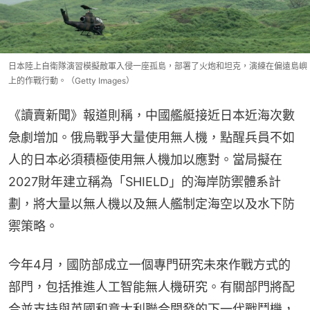
日本陸上自衛隊演習模擬敵軍入侵一座孤島，部署了火炮和坦克，演練在偏遠島嶼
上的作戰行動。（Getty Images）
《讀賣新聞》報道則稱，中國艦艇接近日本近海次數
急劇增加。俄烏戰爭大量使用無人機，點醒兵員不如
人的日本必須積極使用無人機加以應對。當局擬在
2027財年建立稱為「SHIELD」的海岸防禦體系計
劃，將大量以無人機以及無人艦制定海空以及水下防
禦策略。
今年4月，國防部成立一個專門研究未來作戰方式的
部門，包括推進人工智能無人機研究。有關部門將配
合並支持與英國和意大利聯合開發的下一代戰鬥機，