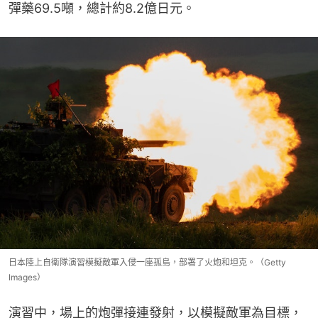
彈藥69.5噸，總計約8.2億日元。
日本陸上自衛隊演習模擬敵軍入侵一座孤島，部署了火炮和坦克。（Getty
Images）
演習中，場上的炮彈接連發射，以模擬敵軍為目標，