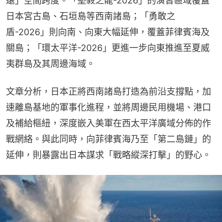
遠」空間跨度。「堅毅之龍-2026」的演習區域覆蓋
日本宮古島、石垣島等西南諸島；「勇敢之
盾-2026」則向南、向東大幅延伸，覆蓋菲律賓海及
關島；「環太平洋-2026」更進一步向東推進至夏威
夷群島及其周邊海域。
文章分析，日本正將西南諸島打造為前沿支撐點，加
速離島基地的軍事化進程，並將周邊民用機場、港口
及補給樞紐，深度嵌入美軍在西太平洋廣域分佈的作
戰網絡。與此同時，向菲律賓海乃至「第二島鏈」的
延伸，則暴露出日本謀求「戰略縱深打擊」的野心。