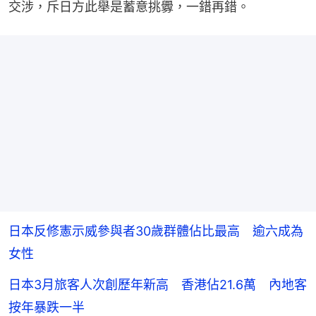
交涉，斥日方此舉是蓄意挑釁，一錯再錯。
日本反修憲示威參與者30歲群體佔比最高 逾六成為
女性
日本3月旅客人次創歷年新高 香港佔21.6萬 內地客
按年暴跌一半