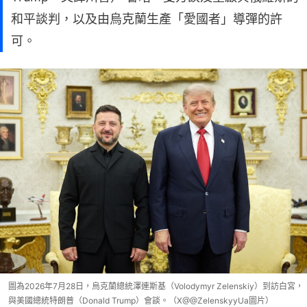
和平談判，以及由烏克蘭生產「愛國者」導彈的許
可。
圖為2026年7月28日，烏克蘭總統澤連斯基（Volodymyr Zelenskiy）到訪白宮，
與美國總統特朗普（Donald Trump）會談。（X@@ZelenskyyUa圖片）