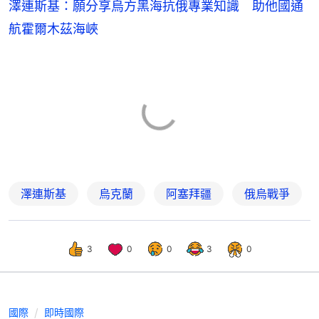
澤連斯基：願分享烏方黑海抗俄專業知識 助他國通
航霍爾木茲海峽
澤連斯基
烏克蘭
阿塞拜疆
俄烏戰爭
3
0
0
3
0
國際
即時國際