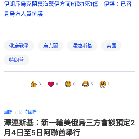
伊朗斥烏克蘭裏海襲伊方商船致1死1傷 伊媒：已召
見烏方人員抗議
俄烏戰爭
烏克蘭
澤連斯基
美國
特朗普
3
0
0
5
1
國際
即時國際
澤連斯基：新一輪美俄烏三方會談預定2
月4日至5日阿聯酋舉行