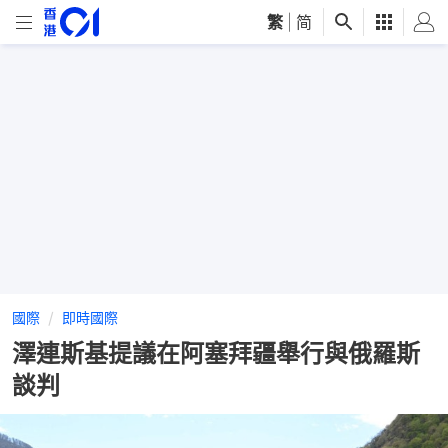
繁
|
简
國際
即時國際
澤連斯基提議在阿塞拜疆舉行與俄羅斯
談判