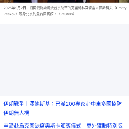
2025年9月2日，隨同俄羅斯總統普京訪華的克里姆林宮發言人佩斯科夫（Dmitry
Peskov）現身北京釣魚台國賓館。（Reuters）
伊朗戰爭｜澤連斯基：已派200專家赴中東多國協防
伊朗無人機
辛潘赴烏克蘭缺席奧斯卡頒獎儀式 意外獲贈特別版