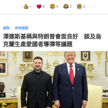
1
0
0
2
0
國際
即時國際
澤連斯基稱與特朗普會面良好 談及烏
克蘭生產愛國者導彈等議題