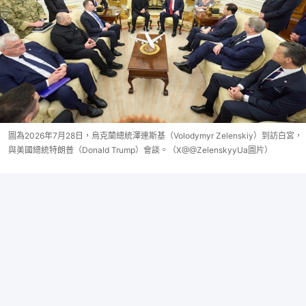
圖為2026年7月28日，烏克蘭總統澤連斯基（Volodymyr Zelenskiy）到訪白宮，
與美國總統特朗普（Donald Trump）會談。（X@@ZelenskyyUa圖片）