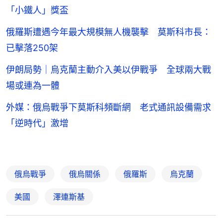
「小鐵人」獎盃
俄羅斯遭遇今年最大規模無人機襲擊 莫斯科市長：
已擊落250架
伊朗局勢｜烏克蘭主動介入美以伊戰爭 全球兩大戰
場或連為一體
外媒：俄烏戰爭下莫斯科頻斷網 老式通訊設備需求
「逆時代」激增
俄烏戰爭
俄烏關係
俄羅斯
烏克蘭
美國
澤連斯基