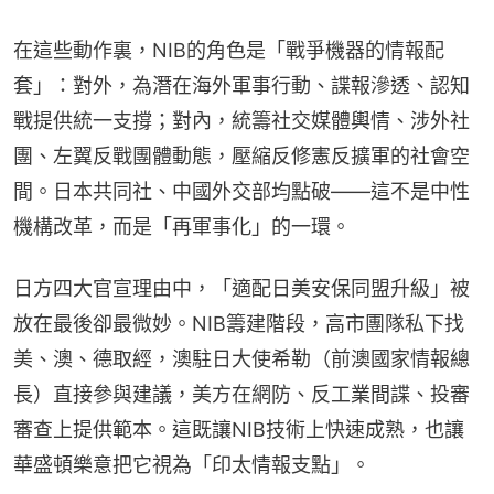
在這些動作裏，NIB的角色是「戰爭機器的情報配
套」：對外，為潛在海外軍事行動、諜報滲透、認知
戰提供統一支撐；對內，統籌社交媒體輿情、涉外社
團、左翼反戰團體動態，壓縮反修憲反擴軍的社會空
間。日本共同社、中國外交部均點破——這不是中性
機構改革，而是「再軍事化」的一環。
日方四大官宣理由中，「適配日美安保同盟升級」被
放在最後卻最微妙。NIB籌建階段，高市團隊私下找
美、澳、德取經，澳駐日大使希勒（前澳國家情報總
長）直接參與建議，美方在網防、反工業間諜、投審
審查上提供範本。這既讓NIB技術上快速成熟，也讓
華盛頓樂意把它視為「印太情報支點」。