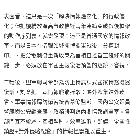
表面看，這只是一次「解決情報煙囪化」的行政優
化；但把機構放進高市政權近兩年連續突破戰後框架
的動作序列裏，就會發現：這不是普通國家的情報改
革，而是日本在情報領域撕掉盟軍戰後「分權封
印」、把分散制衡重新收束為首相直控垂直鏈條的關
鍵一步，必須放在軍國主義復活預警的透鏡下審視。
二戰後，盟軍總司令部為防止特高課式國家特務機器
復活，刻意把日本情報職能拆散：海外搜集歸外務
省、軍事情報歸防衛省統合幕僚監部、國內公安歸員
警廳與公安調查廳、政務研判歸內閣情報調查室。各
部門互不統屬、互相掣肘，效率雖低，卻讓「全國性
鎮壓+對外侵略配套」的情報怪獸難以重生。