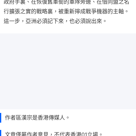
政府手裏、在恢復舊軍銜的軍隊旁邊、在借同盟之名
行擴張之實的戰略裏，被重新擰成戰爭機器的主軸。
這一步，亞洲必須記下來，也必須說出來。
作者區漢宗是香港傳媒人。
文章僅屬作者意見，不代表香港01立場。