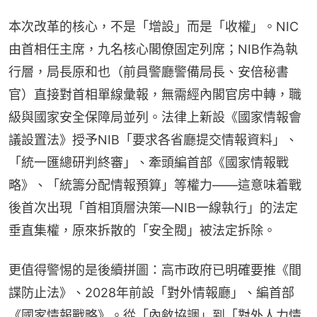
本次改革的核心，不是「增設」而是「收權」。NIC
由首相任主席，九名核心閣僚固定列席；NIB作為執
行層，局長原和也（前員警廳警備局長、安倍秘書
官）直接對首相單線彙報，無需經內閣官房中轉，職
級與國家安全保障局並列。法律上新設《國家情報會
議設置法》授予NIB「要求各省廳提交情報資料」、
「統一匯總研判終審」、牽頭編首部《國家情報戰
略》、「統籌分配情報預算」等權力——這意味着戰
後首次出現「首相頂層決策—NIB一線執行」的法定
垂直集權，原來拆散的「安全閥」被法定拆除。
更值得警惕的是後續拼圖：高市政府已明確要推《間
諜防止法》、2028年前設「對外情報廳」、編首部
《國家情報戰略》。從「內斂協調」到「對外人力情