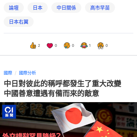
論壇
日本
中日關係
高市早苗
日本右翼
2
0
0
1
0
國際
國際分析
中日對彼此的稱呼都發生了重大改變
中國善意遭遇有備而來的敵意