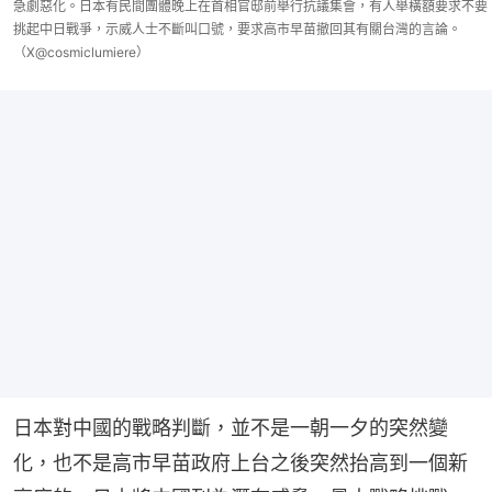
急劇惡化。日本有民間團體晚上在首相官邸前舉行抗議集會，有人舉橫額要求不要
挑起中日戰爭，示威人士不斷叫口號，要求高市早苗撤回其有關台灣的言論。
（X@cosmiclumiere）
日本對中國的戰略判斷，並不是一朝一夕的突然變
化，也不是高市早苗政府上台之後突然抬高到一個新