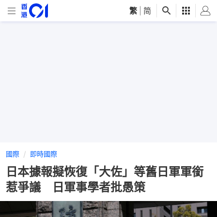
繁
|
简
國際
即時國際
日本據報擬恢復「大佐」等舊日軍軍銜
惹爭議 日軍事學者批愚策