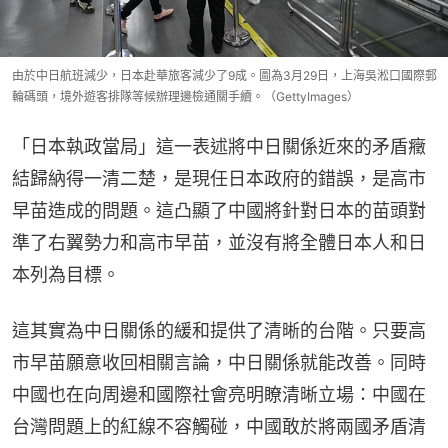
由於中日航班減少，日本赴華旅客減少了9成。圖為3月29日，上海吳淞口國際郵
輪碼頭，境外遊客排隊等候辦理邊檢通關手續。（GettyImages）
「日本執政當局」這一表述將中日關係近來的矛盾癥
結歸納得一清二楚，是現任日本政府的錯誤，是高市
早苗造成的問題。這凸顯了中國將針對日本的苗頭對
準了右翼勢力和高市早苗，並沒有將全體日本人和日
本列為目標。
這其實為中日關係的緩和提供了清晰的台階。只要高
市早苗願意收回相關言論，中日關係就能改善。同時
中國也在向周邊和國際社會亮明瞭清晰立場：中國在
台灣問題上的紅線不容觸碰，中國敢於將兩國矛盾清