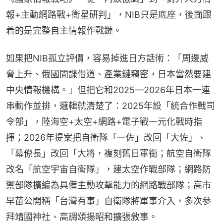
報+主動網路戰+衛星研判」，NIB只是底座，後面跟
着的是完整自主情報作戰鏈。
如果把NIB孤立評價，容易掉進日方話術：「周邊威
脅上升、俄國間諜借道、產業鏈竊密，日本當然要建
中央情報機構。」但把它和2025—2026年日本一連
串動作並排，邏輯就清楚了：2025年設「統合作戰司
令部」，陸海空+太空+網路+電子戰一元化戰時指
揮；2026年提案把自衛隊「一佐」改回「大佐」、
「幕僚長」改回「大將，複刻舊日軍銜；航空自衛隊
改名「航空宇宙自衛隊」，建太空作戰部隊；網路防
禦部隊擴編為具備主動攻擊能力的網路戰部隊；高市
早苗公開稱「台灣有事」自衛隊將軍事介入，多次參
拜靖國神社、高調頌揚昭和擴張敘事。