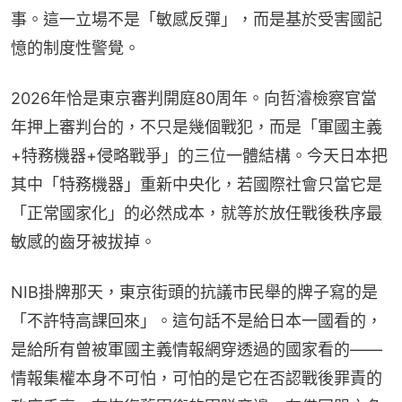
事。這一立場不是「敏感反彈」，而是基於受害國記
憶的制度性警覺。
2026年恰是東京審判開庭80周年。向哲濬檢察官當
年押上審判台的，不只是幾個戰犯，而是「軍國主義
+特務機器+侵略戰爭」的三位一體結構。今天日本把
其中「特務機器」重新中央化，若國際社會只當它是
「正常國家化」的必然成本，就等於放任戰後秩序最
敏感的齒牙被拔掉。
NIB掛牌那天，東京街頭的抗議市民舉的牌子寫的是
「不許特高課回來」。這句話不是給日本一國看的，
是給所有曾被軍國主義情報網穿透過的國家看的——
情報集權本身不可怕，可怕的是它在否認戰後罪責的