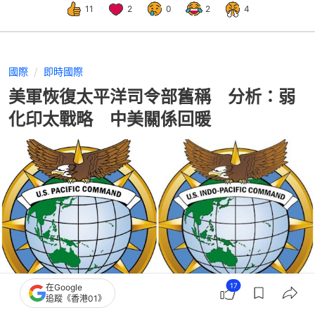
11
2
0
2
4
國際
即時國際
美軍恢復太平洋司令部舊稱 分析：弱
化印太戰略 中美關係回暖
17
在Google
追蹤《香港01》