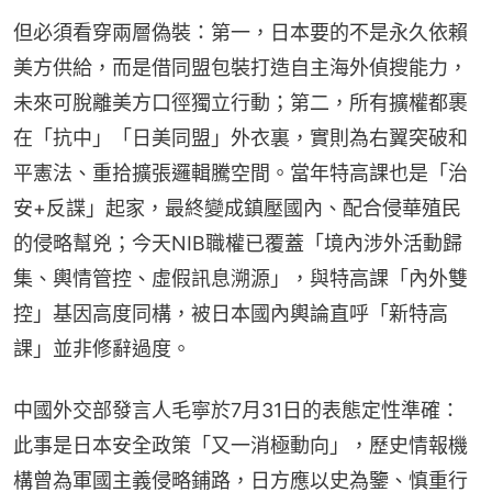
但必須看穿兩層偽裝：第一，日本要的不是永久依賴
美方供給，而是借同盟包裝打造自主海外偵搜能力，
未來可脫離美方口徑獨立行動；第二，所有擴權都裹
在「抗中」「日美同盟」外衣裏，實則為右翼突破和
平憲法、重拾擴張邏輯騰空間。當年特高課也是「治
安+反諜」起家，最終變成鎮壓國內、配合侵華殖民
的侵略幫兇；今天NIB職權已覆蓋「境內涉外活動歸
集、輿情管控、虛假訊息溯源」，與特高課「內外雙
控」基因高度同構，被日本國內輿論直呼「新特高
課」並非修辭過度。
中國外交部發言人毛寧於7月31日的表態定性準確：
此事是日本安全政策「又一消極動向」，歷史情報機
構曾為軍國主義侵略鋪路，日方應以史為鑒、慎重行