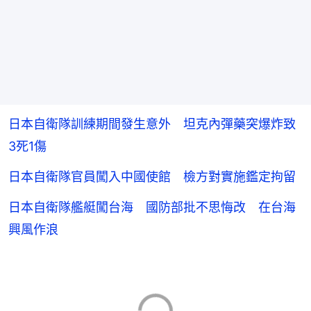
日本自衛隊訓練期間發生意外 坦克內彈藥突爆炸致
3死1傷
日本自衛隊官員闖入中國使館 檢方對實施鑑定拘留
日本自衛隊艦艇闖台海 國防部批不思悔改 在台海
興風作浪