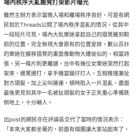
場內秩序大亂搬凳打架影片曝光
雖然主辦方表示當晚入場和離場秩序良好，可是有網
民就於Threads公開了場內秩序混亂的情況。從其中
一段短片可見，場內大批樂迷拿起自己的摺凳搬到較
前的位置，完全無視大會原有的位置安排，數以百計
的樂迷在搬移摺凳的畫面像動物大遷徙似的，相當誇
張。另一條片則更離譜，台中有幾位女樂迷突然打起
架來，邊罵邊打，拿手機當鎚仔打人，互相推撞兼扯
對方頭髮，加上尖叫連連，頓時陷入一片混亂，盡面
最後更見到其中一名被扯頭髮的女子正失重心準備跌
倒地上，十分嚇人。
出post的網民亦在評論區交代了當時的情況表示：
「本來大家都坐著的，前面有個團讓大家站起來了，