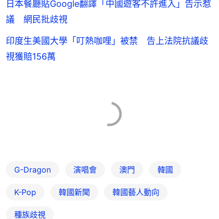
日本餐廳貼Google翻譯「中國遊客不許進入」告示惹
議 網民批歧視
印度生美國大學「叮熱咖哩」被禁 告上法院抗議歧
視獲賠156萬
G-Dragon
演唱會
澳門
韓國
K-Pop
韓國新聞
韓國藝人動向
種族歧視