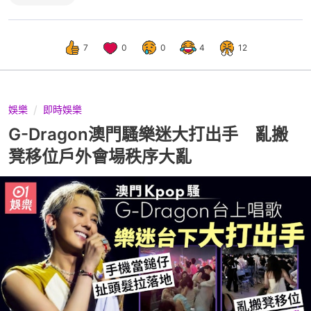
7
0
0
4
12
娛樂
即時娛樂
G-Dragon澳門騷樂迷大打出手 亂搬
凳移位戶外會場秩序大亂