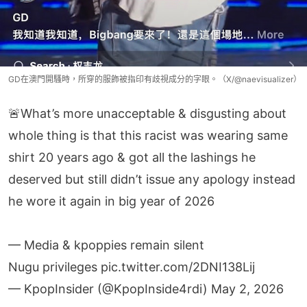
GD在澳門開騷時，所穿的服飾被指印有歧視成分的字眼。（X/@naevisualizer）
🚨What’s more unacceptable & disgusting about
whole thing is that this racist was wearing same
shirt 20 years ago & got all the lashings he
deserved but still didn’t issue any apology instead
he wore it again in big year of 2026
— Media & kpoppies remain silent
Nugu privileges
pic.twitter.com/2DNI138Lij
— KpopInsider (@KpopInside4rdi)
May 2, 2026