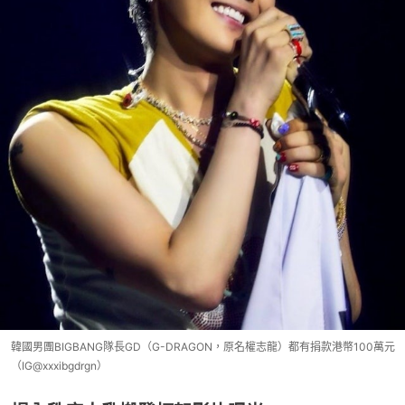
韓國男團BIGBANG隊長GD（G-DRAGON，原名權志龍）都有捐款港幣100萬元
（IG@xxxibgdrgn）