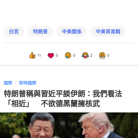
白宮
特朗普
中美關係
中美貿易戰
11
0
0
2
0
國際
即時國際
特朗普稱與習近平談伊朗：我們看法
「相近」 不欲德黑蘭擁核武