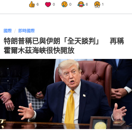
6
0
0
6
1
國際
即時國際
特朗普稱已與伊朗「全天談判」 再稱
霍爾木茲海峽很快開放