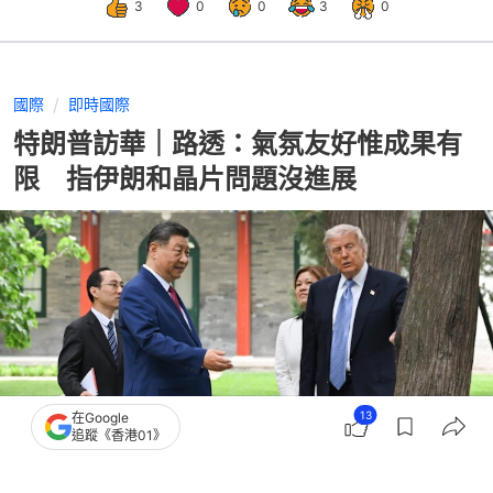
3
0
0
3
0
國際
即時國際
特朗普訪華｜路透：氣氛友好惟成果有
限 指伊朗和晶片問題沒進展
13
在Google
追蹤《香港01》