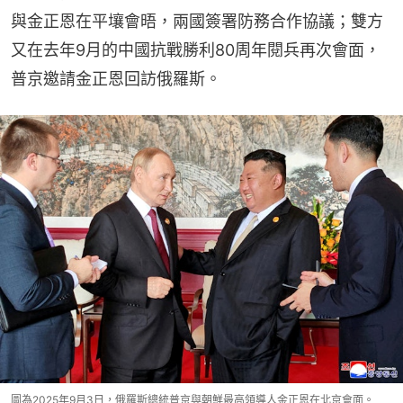
與金正恩在平壤會晤，兩國簽署防務合作協議；雙方
又在去年9月的中國抗戰勝利80周年閱兵再次會面，
普京邀請金正恩回訪俄羅斯。
圖為2025年9月3日，俄羅斯總統普京與朝鮮最高領導人金正恩在北京會面。