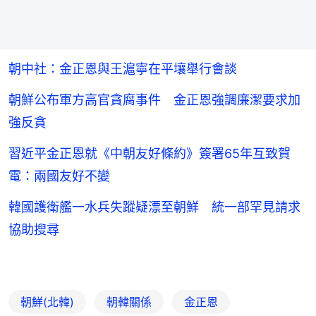
朝中社：金正恩與王滬寧在平壤舉行會談
朝鮮公布軍方高官貪腐事件 金正恩強調廉潔要求加
強反貪
習近平金正恩就《中朝友好條約》簽署65年互致賀
電：兩國友好不變
韓國護衛艦一水兵失蹤疑漂至朝鮮 統一部罕見請求
協助搜尋
朝鮮(北韓)
朝韓關係
金正恩