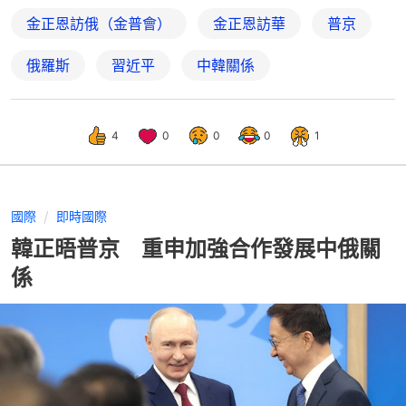
金正恩訪俄（金普會）
金正恩訪華
普京
俄羅斯
習近平
中韓關係
4
0
0
0
1
國際
即時國際
韓正晤普京 重申加強合作發展中俄關
係