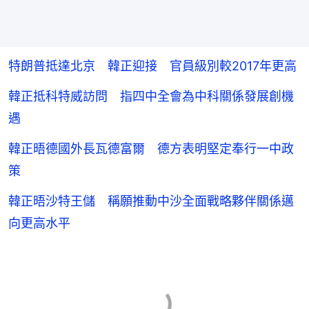
特朗普抵達北京 韓正迎接 官員級別較2017年更高
韓正抵科特威訪問 指四中全會為中科關係發展創機
遇
韓正晤德國外長瓦德富爾 德方表明堅定奉行一中政
策
韓正晤沙特王儲 稱願推動中沙全面戰略夥伴關係邁
向更高水平