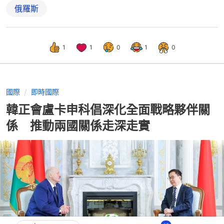
俄羅斯
1
1
0
1
0
國際
即時國際
韓正會盧卡申科倡深化全面戰略夥伴關
係 推動兩國關係走深走實