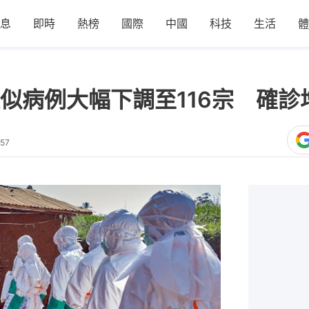
息
即時
熱榜
國際
中國
科技
生活
體
似病例大幅下調至116宗 確診增
:57