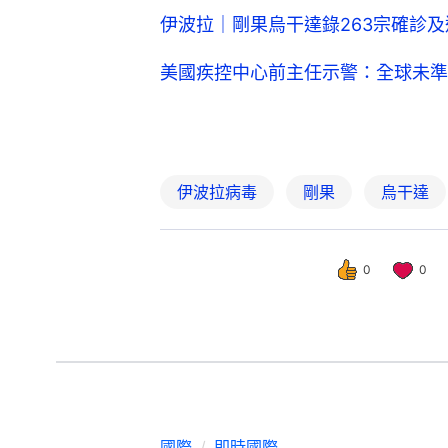
伊波拉｜剛果烏干達錄263宗確診
美國疾控中心前主任示警：全球未準
伊波拉病毒
剛果
烏干達
0
0
國際
即時國際