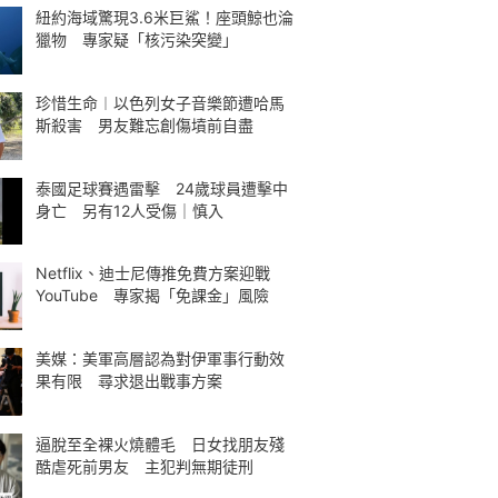
紐約海域驚現3.6米巨鯊！座頭鯨也淪
獵物 專家疑「核污染突變」
珍惜生命︱以色列女子音樂節遭哈馬
斯殺害 男友難忘創傷墳前自盡
泰國足球賽遇雷擊 24歲球員遭擊中
身亡 另有12人受傷｜慎入
Netflix、迪士尼傳推免費方案迎戰
YouTube 專家揭「免課金」風險
美媒：美軍高層認為對伊軍事行動效
果有限 尋求退出戰事方案
逼脫至全裸火燒體毛 日女找朋友殘
酷虐死前男友 主犯判無期徒刑