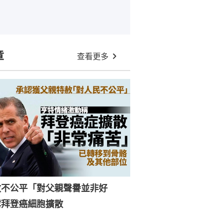
章
查看更多
赦不公平「對父親聲譽並非好
露拜登癌細胞擴散