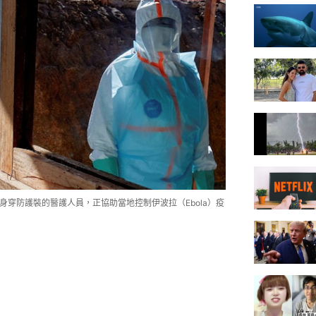
），身穿防護裝的醫護人員，正協助當地控制伊波拉（Ebola）疫