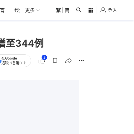
育
經濟
更多
01深圳
繁
觀點
|
简
健康
好食玩飛
登入
女
至344例
2
在Google
追蹤《香港01》