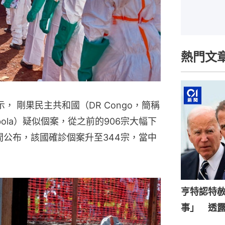
熱門文
， 剛果民主共和國（DR Congo，簡稱
ola）疑似個案，從之前的906宗大幅下
間公布，該國確診個案升至344宗，當中
亨特認特
事」 透