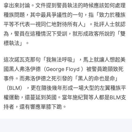
拿出來討論。文件提到警員執法的時候應該如何處理
種族問題，其中最具爭議性的一句，指「致力於種族
平等不代表一視同仁地對待所有人」。批評人士就認
為，警員在這種情況下受訓，就形成政客所說的「雙
標執法」。
這次諾瓦克那句「我無法呼吸」，馬上就讓人想起美
國黑人弗洛伊德（George Floyd ）被警員跪頸致死
事件。而弗洛伊德之死引發的「黑人的命也是命」
（BLM），更在隨後幾年形成一場大型的左翼種族平
權運動，還蔓延到英國。當年施紀賢等人都是BLM支
持者，還有響應單膝下跪。