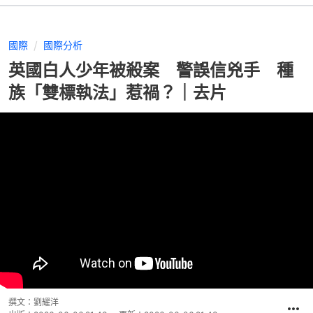
國際
國際分析
英國白人少年被殺案 警誤信兇手 種
族「雙標執法」惹禍？｜去片
撰文：
劉耀洋