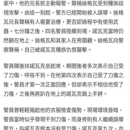
家中，他的兄長就主動報警，聲稱迪格瓦受到種族歧
視攻擊。由這一刻起，警方已經開始被人誤導。迪格
瓦兄長聲稱有人需要治療，更否認過程中有使用武
器。七分鐘之後，四名警員陸續到場，諾瓦克當時仍
然躺在地上，迪格瓦和其家人在旁圍觀。迪格瓦向警
察聲稱，自己被諾瓦克種族仇恨襲擊。
警員隨後扶諾瓦克坐起來，期間後者多次表示自己受
了刀傷、呼吸不到。在他第四次表示自己受了刀傷之
後，警員才第一次正面回應，但卻表示不相信他受了
刀傷，之後再將趴在地上的諾瓦克鎖上手銬。
警員曾輕輕揭起他的衣服檢查傷勢，現場環境昏暗，
警員當時似乎發現不到刀傷，而身旁則有人繼續誤導
警方，指諾瓦克根本沒有受刀傷。諾瓦克第九次、亦