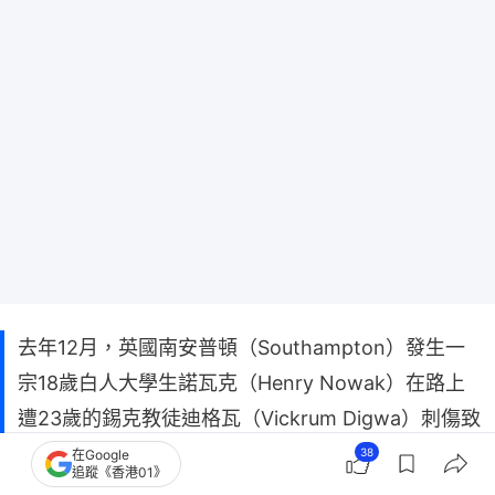
去年12月，英國南安普頓（Southampton）發生一
宗18歲白人大學生諾瓦克（Henry Nowak）在路上
遭23歲的錫克教徒迪格瓦（Vickrum Digwa）刺傷致
死事件，但事件中警方居然誤信兇嫌謊言，將垂死的
38
在Google
追蹤《香港01》
受害人戴上手銬。隨着警方隨身攝錄畫面曝光，死者