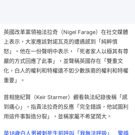
英國改革黨領袖法拉奇（Nigel Farage）在社交媒體
上表示，大家應該對諾瓦克的遭遇感到「純粹憤
怒」。他在一份聲明中表示，「死者家人以極其有尊
嚴的方式回應了此事」，並聲稱英國存在「雙重文
化，白人的權利和特權遠不如少數族裔的權利和特權
重要」。
首相施紀賢（Keir Starmer）觀看執法紀錄後稱「感
到痛心」，指責法拉奇的反應「完全錯誤，他試圖利
用這件事製造分裂」，並稱家屬不希望鬧大。
英18歲白人男被刺死生前呼叫「我無法呼吸」 警誤