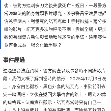
後，被對方連刺多刀之後失救死亡。近日，一段警方
當晚執法的隨身鏡頭影片曝光，涉事警員當晚居然誤
信兇手謊言，對垂死的諾瓦克鎖上手銬拘捕。兩分多
鐘的影片，諾瓦克多次說呼吸不到，震撼全網，更加
掀起有關警方執法與當地種族矛盾的爭議。這宗案件
為何會成為一場文化戰爭呢？
事件經過
透過整合法庭資料、警方調查以及事發時不同錄影片
段，我們大概了解到當時的情形。2025年12月3日晚
上，身穿白色襯衫、黑色外套的諾瓦克，事發前剛去
完一暗酒吧，之後在返回大學宿舍的路上，遇到23歲
的迪格瓦。法庭資料顯示，諾瓦克當時只有自己一
人，身上沒有武器，也沒有喝醉酒；而迪格瓦就因為