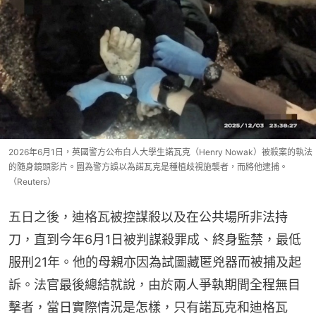
2026年6月1日，英國警方公布白人大學生諾瓦克（Henry Nowak）被殺案的執法
的隨身鏡頭影片。圖為警方誤以為諾瓦克是種植歧視施襲者，而將他逮捕。
（Reuters）
五日之後，迪格瓦被控謀殺以及在公共場所非法持
刀，直到今年6月1日被判謀殺罪成、終身監禁，最低
服刑21年。他的母親亦因為試圖藏匿兇器而被捕及起
訴。法官最後總結就說，由於兩人爭執期間全程無目
擊者，當日實際情況是怎樣，只有諾瓦克和迪格瓦