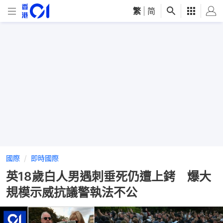
繁
|
简
國際
即時國際
英18歲白人男遇刺垂死仍遭上銬 爆大
規模示威抗議警執法不公