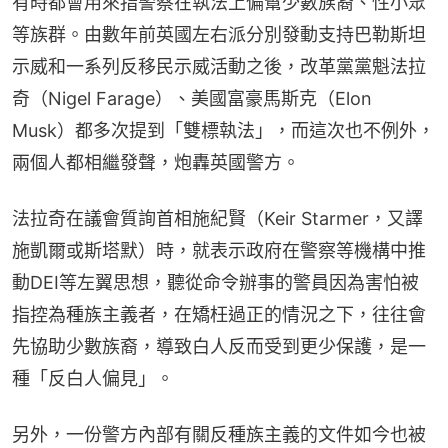
有時都會用來指警察在執法上偏幫少數族裔、性小眾
等族群。由數年前英國左右派分別發動支持巴勒斯坦
示威和一系列反移民示威活動之後，改革黨黨魁法拉
奇（Nigel Farage）、美國富豪馬斯克（Elon 
Musk）都多次提到「雙標執法」，而這次也不例外，
兩個人都相繼發聲，炮轟英國警方。
法拉奇在議會質詢首相施紀賢（Keir Starmer，又譯
施凱爾或斯塔默）時，就表示政府在警察等機構中推
動DEI等左翼思想，聽從命令辦事的警員因為害怕被
指控為種族主義者，在矯枉過正的情況之下，往往會
先協助少數族裔，導致白人反而受到更少保護，是一
種「反白人偏見」。
另外，一份警方內部有關反種族主義的文件如今也被