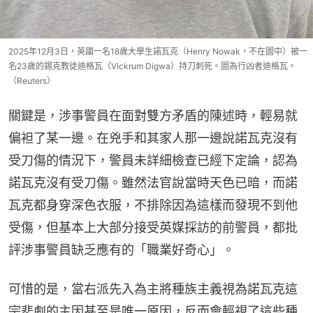
2025年12月3日，英國一名18歲大學生諾瓦克（Henry Nowak，不在圖中）被一
名23歲的錫克教徒迪格瓦（Vickrum Digwa）持刀刺死。圖為行凶者迪格瓦。
（Reuters）
關鍵是，涉事警員在面對雙方矛盾的陳述時，輕易就
偏袒了某一邊。在兇手和其家人那一邊說諾瓦克沒有
受刀傷的情況下，警員未詳細檢查已經下定論，認為
諾瓦克沒有受刀傷。雖然法官說當時天色已暗，而諾
瓦克都身穿深色衣服，不排除因為這樣而發現不到他
受傷，但基本上大部分接受英媒採訪的前警員，都批
評涉事警員缺乏應有的「職業好奇心」。
可惜的是，當右派先入為主將種族主義視為諾瓦克這
宗悲劇的主因甚至是唯一原因，反而會輕視了這些種