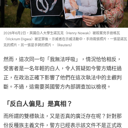
2026年6月2日，英國白人大學生諾瓦克（Henry Nowak）被殺案兇手迪格瓦
（Vickrum Digwa）被定罪後，示威者在示威活動中，手持兩張照片，一張是諾瓦
克的照片，另一張是手銬的照片。（Reuters）
然而，這次同一句「我無法呼吸」，情況恰恰相反，
受害者是一名年輕的白人，令人質疑如今警方矯枉過
正，在政治正確下影響了他們在這次執法中的主觀判
斷。不過，這需要英國警方內部調查加以檢視。
「反白人偏見」是真相？
而所謂的雙標執法，又是否真的廣泛存在呢？針對那
份反種族主義文件，警方已經表示該文件不是正式政