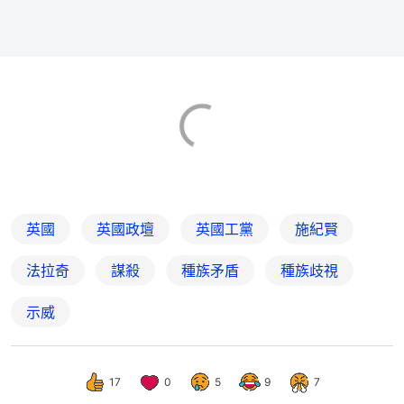
英國
英國政壇
英國工黨
施紀賢
法拉奇
謀殺
種族矛盾
種族歧視
示威
17
0
5
9
7