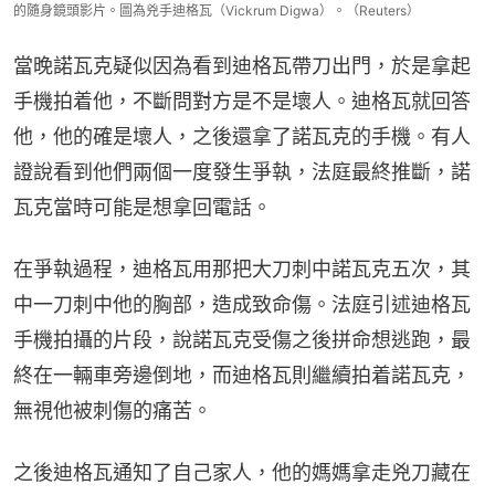
的隨身鏡頭影片。圖為兇手迪格瓦（Vickrum Digwa）。（Reuters）
當晚諾瓦克疑似因為看到迪格瓦帶刀出門，於是拿起
手機拍着他，不斷問對方是不是壞人。迪格瓦就回答
他，他的確是壞人，之後還拿了諾瓦克的手機。有人
證說看到他們兩個一度發生爭執，法庭最終推斷，諾
瓦克當時可能是想拿回電話。
在爭執過程，迪格瓦用那把大刀刺中諾瓦克五次，其
中一刀刺中他的胸部，造成致命傷。法庭引述迪格瓦
手機拍攝的片段，說諾瓦克受傷之後拼命想逃跑，最
終在一輛車旁邊倒地，而迪格瓦則繼續拍着諾瓦克，
無視他被刺傷的痛苦。
之後迪格瓦通知了自己家人，他的媽媽拿走兇刀藏在