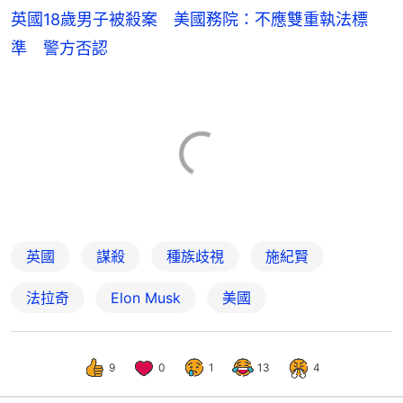
英國18歲男子被殺案 美國務院：不應雙重執法標
準 警方否認
英國
謀殺
種族歧視
施紀賢
法拉奇
Elon Musk
美國
9
0
1
13
4