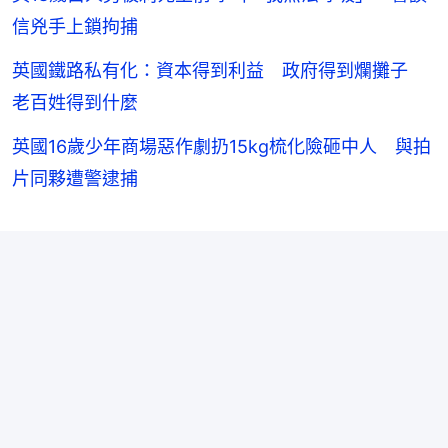
信兇手上鎖拘捕
英國鐵路私有化：資本得到利益 政府得到爛攤子
老百姓得到什麼
英國16歲少年商場惡作劇扔15kg梳化險砸中人 與拍
片同夥遭警逮捕