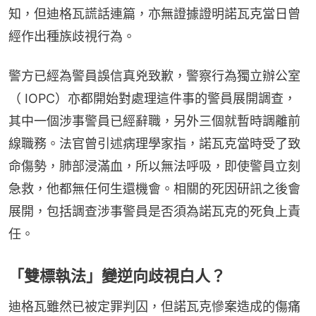
知，但迪格瓦謊話連篇，亦無證據證明諾瓦克當日曾
經作出種族歧視行為。
警方已經為警員誤信真兇致歉，警察行為獨立辦公室
（ IOPC）亦都開始對處理這件事的警員展開調查，
其中一個涉事警員已經辭職，另外三個就暫時調離前
線職務。法官曾引述病理學家指，諾瓦克當時受了致
命傷勢，肺部浸滿血，所以無法呼吸，即使警員立刻
急救，他都無任何生還機會。相關的死因研訊之後會
展開，包括調查涉事警員是否須為諾瓦克的死負上責
任。
「雙標執法」變逆向歧視白人？
迪格瓦雖然已被定罪判囚，但諾瓦克慘案造成的傷痛