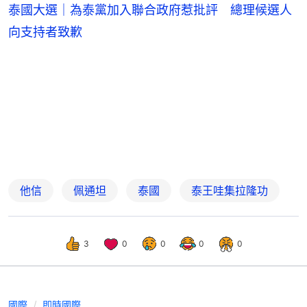
泰國大選｜為泰黨加入聯合政府惹批評 總理候選人
向支持者致歉
他信
佩通坦
泰國
泰王哇集拉隆功
3
0
0
0
0
國際
即時國際