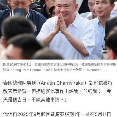
圖為2026年5月11日，泰國前總理他信獲批假釋申請寢，離開曼谷空隆普雷姆中央
監獄（Klong Prem Central Prison）時向支持者合十致意。（Reuters）
泰國總理阿努廷（Anutin Charnvirakul）對他信獲特
赦表示恭賀，但拒絕就此事作出評論，並強調：「今
天是個吉日，不談其他事情。」
他信自2025年9月起因貪腐案服刑1年，並在5月11日