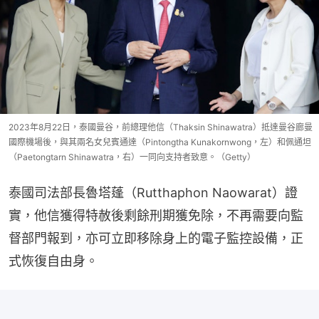
2023年8月22日，泰國曼谷，前總理他信（Thaksin Shinawatra）抵達曼谷廊曼
國際機場後，與其兩名女兒賓通達（Pintongtha Kunakornwong，左）和佩通坦
（Paetongtarn Shinawatra，右）一同向支持者致意。（Getty）
泰國司法部長魯塔蓬（Rutthaphon Naowarat）證
實，他信獲得特赦後剩餘刑期獲免除，不再需要向監
督部門報到，亦可立即移除身上的電子監控設備，正
式恢復自由身。