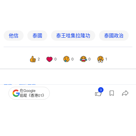
他信
泰國
泰王哇集拉隆功
泰國政治
2
0
0
0
1
國際
即時國際
3
在Google
他信獲泰王特赦 彭博：獲釋後將返回
追蹤《香港01》
杜拜