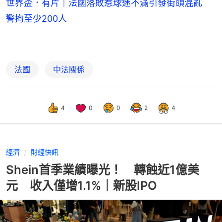
世界盃．有片｜法國落敗惹球迷不滿引發街頭混亂
警拘至少200人
法國
中法關係
4
0
0
2
4
經濟
財經快訊
Shein首季業績曝光！ 轉蝕近1億美
元 收入僅增1.1%｜新股IPO