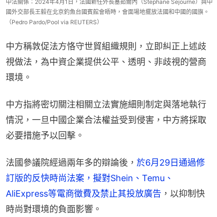
中法關係：2024年4月1日，法國新任外長塞茹爾內（Stephane Sejourne）與中
國外交部長王毅在北京釣魚台國賓館會晤時，會面場地擺放法國和中國的國旗。
（Pedro Pardo/Pool via REUTERS）
中方稱敦促法方恪守世貿組織規則，立即糾正上述歧
視做法，為中資企業提供公平、透明、非歧視的營商
環境。
中方指將密切關注相關立法實施細則制定與落地執行
情況，一旦中國企業合法權益受到侵害，中方將採取
必要措施予以回擊。
法國參議院經過兩年多的辯論後，
於6月29日通過修
訂版的反快時尚法案，擬對Shein、Temu、
AliExpress等電商徵費及禁止其投放廣告
，以抑制快
時尚對環境的負面影響。