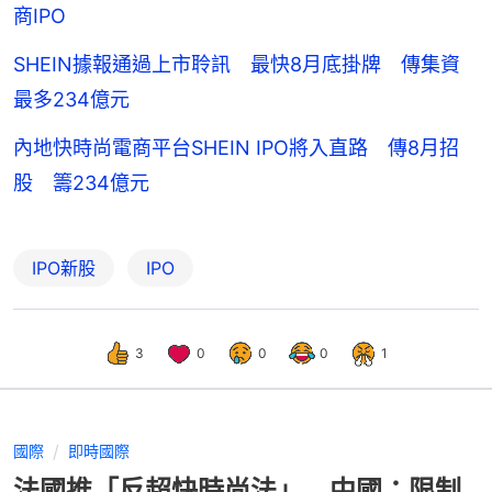
商IPO
SHEIN據報通過上市聆訊 最快8月底掛牌 傳集資
最多234億元
內地快時尚電商平台SHEIN IPO將入直路 傳8月招
股 籌234億元
IPO新股
IPO
3
0
0
0
1
國際
即時國際
法國推「反超快時尚法」 中國：限制