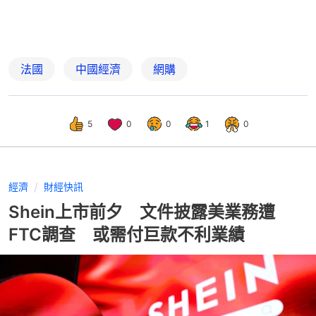
法國
中國經濟
網購
5
0
0
1
0
經濟
財經快訊
Shein上市前夕 文件披露美業務遭
FTC調查 或需付巨款不利業績