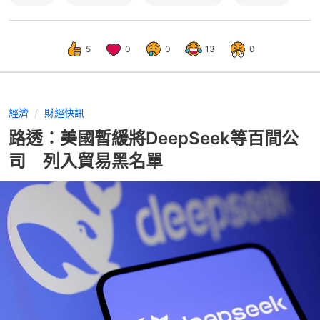
5
0
0
13
0
經濟
財經快訊
路透︰美國暫緩將DeepSeek等百間公
司 列入貿易黑名單