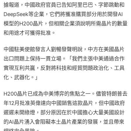
據報道，中國政府官員已告知阿里巴巴、字節跳動和
DeepSeek等企業，它們將獲准購買部分用於開發AI
模型的H200晶片，但相關企業須說明所需晶片的數量
和用途才可獲得批准。
中國駐美使館發言人劉暢發聲明說，中方在美國晶片
出口問題上保持一貫立場。「我們主張中美通過合作
實現互利共贏，反對將科技和經貿問題政治化、工具
化、武器化。」
H200晶片已成為中美博弈的焦點之一。儘管特朗普去
年12月批准英偉達向中國銷售這款晶片，但中國政府
遲遲未開綠燈，部分原因在於中國擔心大量美國設計
的AI晶片湧入會阻礙本土晶片產業的發展，並且帶來