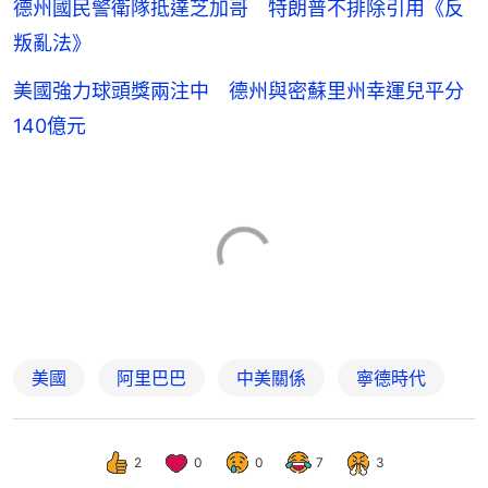
德州國民警衛隊抵達芝加哥 特朗普不排除引用《反
叛亂法》
美國強力球頭獎兩注中 德州與密蘇里州幸運兒平分
140億元
美國
阿里巴巴
中美關係
寧德時代
2
0
0
7
3