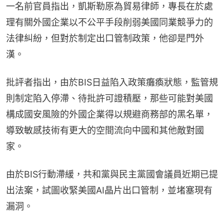
一名前官員指出，凱斯勒原為貿易律師，專長在於處
理有關外國企業以不公平手段削弱美國同業競爭力的
法律糾紛，但對於制定出口管制政策，他卻是門外
漢。
批評者指出，由於BIS日益陷入政策癱瘓狀態，監管規
則制定陷入停滯、待批許可證積壓，那些可能對美國
構成國安風險的外國企業得以規避商務部的黑名單，
導致敏感技術有更大的空間流向中國和其他敵對國
家。
由於BIS行動滯緩，共和黨與民主黨國會議員近期已提
出法案，試圖收緊美國AI晶片出口管制，並堵塞現有
漏洞。