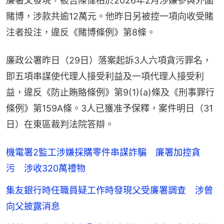
廉署又發現，被告陳偉柏於2026年2月涉嫌參與外圍
賭博，涉款共逾12萬元。他昨日另被控一項向收受賭
注者投注，違反《賭博條例》第8條。
廉政公署昨日（29日）落案起訴3人六項貪污罪名，
即五項串謀使代理人接受利益及一項代理人接受利
益，違反《防止賄賂條例》第9(1)(a)條及《刑事罪行
條例》第159A條。3人已獲准予保釋，案件明日（31
日）在東區裁判法院答辯。
機電署2監工涉嫌採購零件串謀詐騙 廉署加控貪
污 涉收320萬禮物
集友銀行時任職員疑工作時發現父受廉署調查 涉曾
向父披露消息