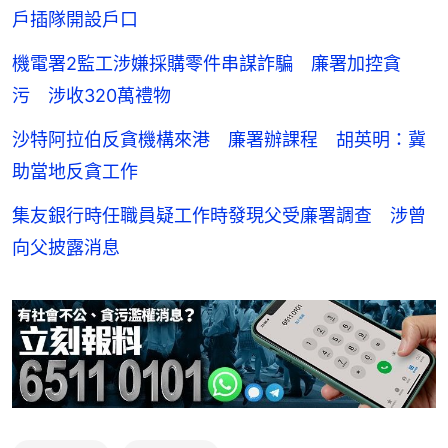
戶插隊開設戶口
機電署2監工涉嫌採購零件串謀詐騙 廉署加控貪
污 涉收320萬禮物
沙特阿拉伯反貪機構來港 廉署辦課程 胡英明：冀
助當地反貪工作
集友銀行時任職員疑工作時發現父受廉署調查 涉曾
向父披露消息