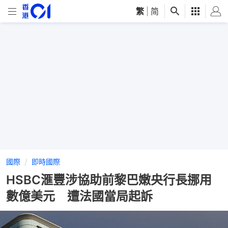
繁
|
简
國際
即時國際
HSBC滙豐涉協助前黎巴嫩央行長挪用
數億美元 遭法國當局起訴