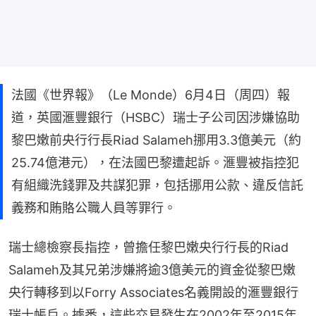
法國《世界報》（Le Monde）6月4日（周四）報
道，英國滙豐銀行（HSBC）瑞士子公司因涉嫌協助
黎巴嫩前央行行長Riad Salameh挪用3.3億美元（約
25.74億港元），在法國巴黎遭起訴。滙豐被指控犯
有組織洗錢罪及共謀犯罪，包括挪用公款、違反信託
義務和賄賂公職人員等罪行。
瑞士總檢察長指控，曾擔任黎巴嫩央行行長的Riad 
Salameh及其兄弟涉嫌將逾3億美元的資金從黎巴嫩
央行轉移到以Forry Associates名義開設的滙豐銀行
瑞士帳戶。據悉，這些交易發生在2002年至2015年