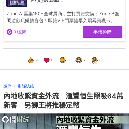
9
0
0
2
0
經濟
財經快訊
內地收緊資金外流 滙豐恒生照吸64萬
新客 另獅王將推穩定幣