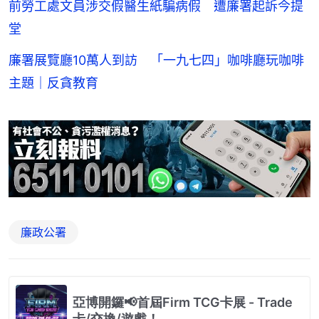
前勞工處文員涉交假醫生紙騙病假 遭廉署起訴今提
堂
廉署展覽廳10萬人到訪 「一九七四」咖啡廳玩咖啡
主題｜反貪教育
廉政公署