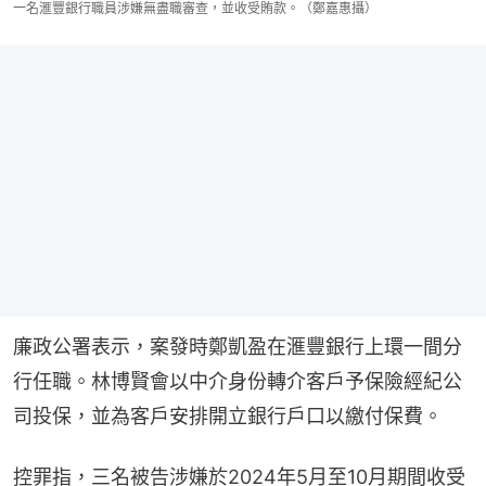
一名滙豐銀行職員涉嫌無盡職審查，並收受賄款。（鄭嘉惠攝）
廉政公署表示，案發時鄭凱盈在滙豐銀行上環一間分
行任職。林博賢會以中介身份轉介客戶予保險經紀公
司投保，並為客戶安排開立銀行戶口以繳付保費。
控罪指，三名被告涉嫌於2024年5月至10月期間收受