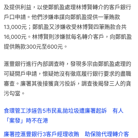
及提供利益，以使鄭凱盈處理林博賢轉介的客戶銀行
戶口申請。他們涉嫌串謀向鄭凱盈提供一筆賄款
13,000元；鄭凱盈又涉嫌收受林博賢四筆賄款合共
16,000元。林博賢則涉嫌就每名轉介客戶，向鄭凱盈
提供賄款300元至600元。
滙豐銀行進行內部調查時，發現多宗由鄭凱盈處理的
可疑開戶申請，懷疑她沒有徹底履行銀行要求的盡職
審查。廉署其後接獲貪污投訴，調查後揭發三人的貪
污勾當。
食環管工涉誣告5市民亂拋垃圾遭廉署起訴 有人
「案發」時不在港
廉署控滙豐銀行3客戶經理收賄 助保險代理轉介客