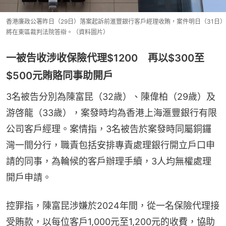
香港廉政公署昨日（29日）落案起訴前滙豐銀行客戶經理收賄，案件明日（31日）
將在東區裁判法院答辯。（資料圖片）
一被告收涉收保險代理$1200 再以$300至
$500元賄賂同事助開戶
3名被告分別為陳富昆（32歲）、陳偉柏（29歲）及
游啓龍（33歲），案發時均為香港上海滙豐銀行有限
公司客戶經理。案情指，3名被告於案發時同屬銅鑼
灣一間分行，職責包括安排專責處理銀行開立戶口申
請的同事，為輪候的客戶辦理手續，3人均無權處理
開戶申請。
控罪指，陳富昆涉嫌於2024年間，從一名保險代理接
受賄款，以每位客戶1,000元至1,200元的收費，協助