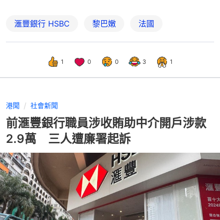
滙豐銀行 HSBC
黎巴嫩
法國
1
0
0
3
1
港聞
社會新聞
前滙豐銀行職員涉收賄助中介開戶涉款
2.9萬 三人遭廉署起訴