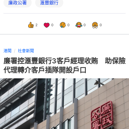
廉政公署
滙豐銀行
2
0
0
0
0
港聞
社會新聞
廉署控滙豐銀行3客戶經理收賄 助保險
代理轉介客戶插隊開設戶口