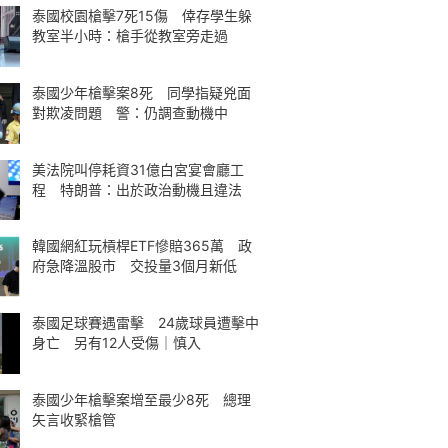
泰國校園槍擊7死15傷 倖存學生躲
教室半小時：槍手從教室旁走過
泰國少年槍擊案8死 同學指疑兇面
對欺凌問題 警：仍調查動機中
美法院叫停耗資31億白宮宴會廳工
程 特朗普：出於政治動機且違法
韓國網紅玩槓桿ETF慘賠365萬 政
府急降溫股市 交投量3個月新低
泰國足球賽遇雷擊 24歲球員遭擊中
身亡 另有12人受傷｜慎入
泰國少年槍擊案增至最少8死 總理
矢言收緊槍管