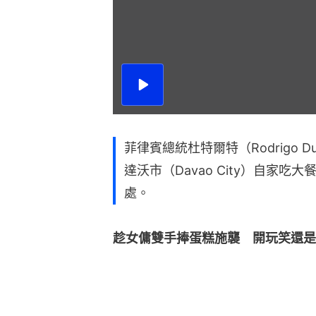
播
放
影
片
菲律賓總統杜特爾特（Rodrigo D
達沃市（Davao City）自家
處。
趁女傭雙手捧蛋糕施襲　開玩笑還