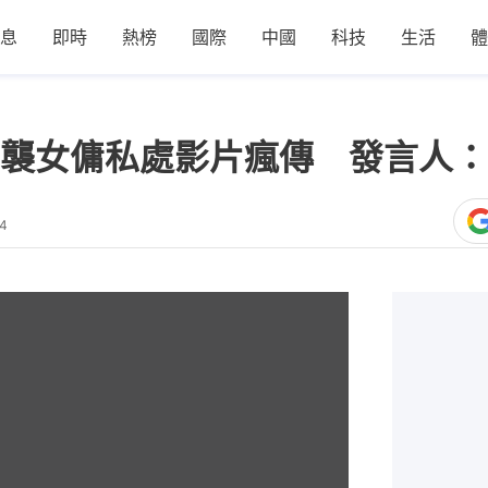
息
即時
熱榜
國際
中國
科技
生活
體
襲女傭私處影片瘋傳 發言人：
34