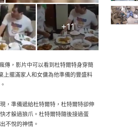
+
11
e上瘋傳，影片中可以看到杜特爾特身穿簡
桌上擺滿家人和女傭為他準備的豐盛料
。
現，準備遞給杜特爾特，杜特爾特卻伸
快才躲過狼爪。杜特爾特隨後接過蛋
出不悅的神情。