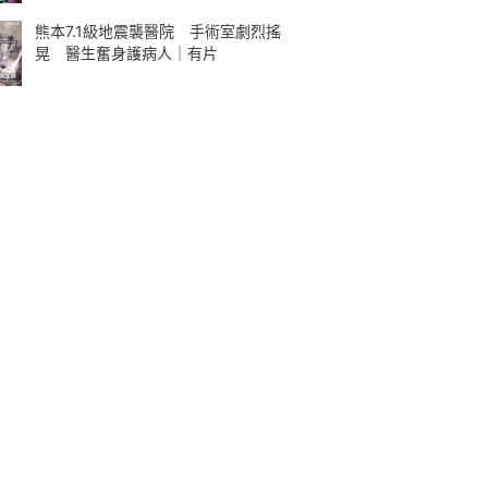
熊本7.1級地震襲醫院 手術室劇烈搖
晃 醫生奮身護病人｜有片