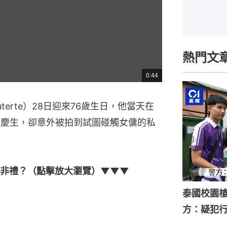
熱門文
0:44
總
共
時
間
uterte）28日迎來76歲生日，他當天在
吃大餐慶生，卻意外被拍到試圖碰觸女傭的私
是非禮？（點擊放大瀏覽）▼▼▼
泰國校園槍
方：疑犯