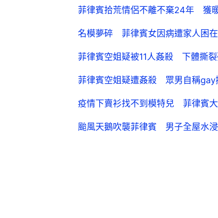
菲律賓拾荒情侶不離不棄24年 獲
名模夢碎 菲律賓女因病遭家人困在
菲律賓空姐疑被11人姦殺 下體撕
菲律賓空姐疑遭姦殺 眾男自稱ga
疫情下賣衫找不到模特兒 菲律賓大
颱風天鵝吹襲菲律賓 男子全屋水浸