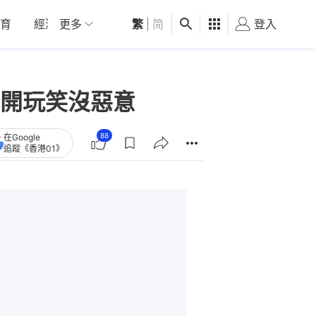
育
經濟
更多
01深圳
繁
觀點
|
简
健康
好食玩飛
登入
女
開玩笑沒惡意
88
在Google
追蹤《香港01》