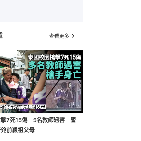
章
查看更多
擊7死15傷 5名教師遇害 警
行兇前殺祖父母