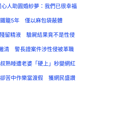
暖心人助圓婚紗夢：我們已很幸福
鐵籠5年 僅以麻包袋蔽體
裂殘留精液 驗屍結果竟不是性侵
y撇清 警長證案件涉性侵被革職
叔熟睡遭老婆「硬上」秒變網紅
卻苦中作樂當渡假 獲網民盛讚