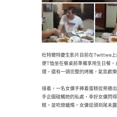
杜特爾特慶生影片目前在Twittw
便T恤坐在餐桌前準備享用生日餐，
理，還有一頭完整的烤豬，氣氛歡樂
接着，一名女傭手捧着蛋糕從旁邊出
手企圖碰觸她的私處，幸好女傭閃得
糕，並吹熄蠟燭。女傭從頭到尾未露