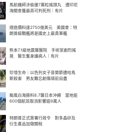
馬航機師涉偷運7萬粒搖頭丸 遭印尼
海關查獲最高可判死刑｜有片
:20
總造價料達2750億美元 美國會：特
朗普級戰艦將是國史上最貴軍艦
熊本7.1級地震襲醫院 手術室劇烈搖
晃 醫生奮身護病人｜有片
珍惜生命︱以色列女子音樂節遭哈馬
斯殺害 男友難忘創傷墳前自盡
颱風白海豚料8.7襲日本沖繩 當地逾
600個航班取消影響逾9萬人
特朗普正式簽署行政令 對多晶矽及
衍生產品加徵關稅