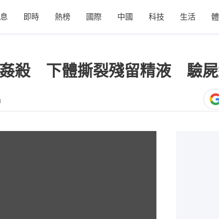
息
即時
熱榜
國際
中國
科技
生活
體
人姦殺 下體撕裂殘留精液 驗
8