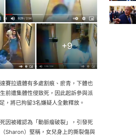
+
9
達賽拉遺體有多處割痕、瘀青，下體也
生前遭集體性侵致死，因此起訴參與派
不足，將已拘留3名嫌疑人全數釋放。
死因被確認為「動脈瘤破裂」，引發死
Sharon）堅稱，女兒身上的撕裂傷與