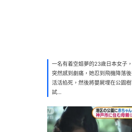
一名有着空姐夢的23歲日本女子
突然感到劇痛，她忍到飛機降落後
活活掐死，然後將嬰屍埋在公園樹
試…