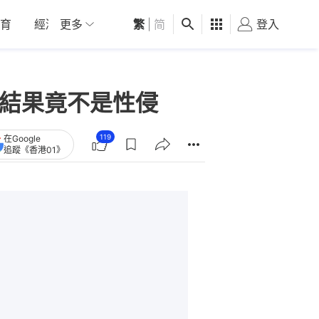
育
經濟
更多
01深圳
繁
觀點
|
简
健康
好食玩飛
登入
女
屍結果竟不是性侵
119
在Google
追蹤《香港01》