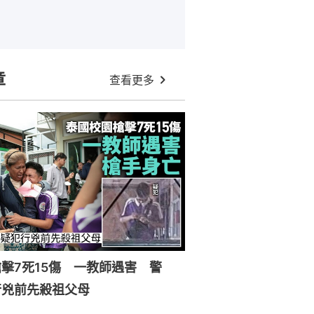
章
查看更多
擊7死15傷 一教師遇害 警
行兇前先殺祖父母