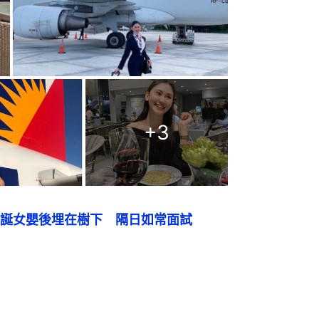
+
3
誕女嬰後埋在樹下　隔日如常面試