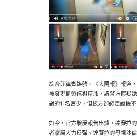
綜合菲律賓媒體、《太陽報》報道，
被發現撕裂傷與精液，讓警方懷疑她
對的11名富少，但檢方卻認定證據
如今，官方驗屍報告出爐，達賽拉的
者家屬大力反彈。達賽拉的母親沙倫（