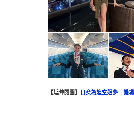
【延伸閱圖】
日女為追空姐夢　機場