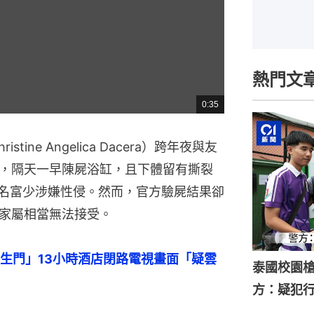
熱門文
0:35
總
共
時
間
ine Angelica Dacera）跨年夜與友
，隔天一早陳屍浴缸，且下體留有撕裂
1名富少涉嫌性侵。然而，官方驗屍結果卻
家屬相當無法接受。
生門」13小時酒店閉路電視畫面「疑雲
泰國校園槍
方：疑犯