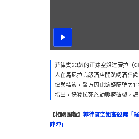
播
放
影
片
菲律賓23歲的正妹空姐達賽拉（Christ
人在馬尼拉高級酒店開趴喝酒狂歡
傷與精液，警方因此懷疑隔壁房1
指出，達賽拉死於動脈瘤破裂，讓
【相關圖輯】
菲律賓空姐姦殺案「羅
陣陣」