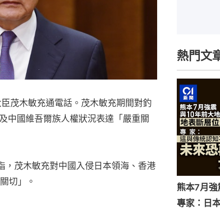
熱門文
大臣茂木敏充通電話。茂木敏充期間對釣
及中國維吾爾族人權狀況表達「嚴重關
指，茂木敏充對中國入侵日本領海、香港
關切」。
熊本7月
專家：日