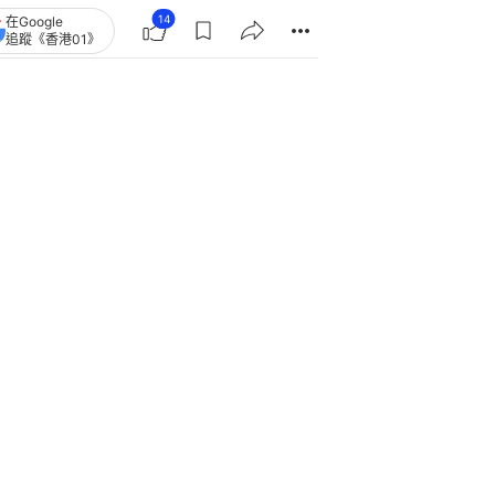
強震斷層位置與10年前完全相同
本恐再爆大地震
日本長野縣暴雨釀山泥傾瀉 唯一道
路被沖斷 近400名遊客受困
逼脫至全裸火燒體毛 日女找朋友殘
酷虐死前男友 主犯判無期徒刑
伊朗向美國提出多項重開霍爾木茲條
件 包括全額賠償和解凍資產
非洲巨大河馬暴衝「追殺觀光船」驚