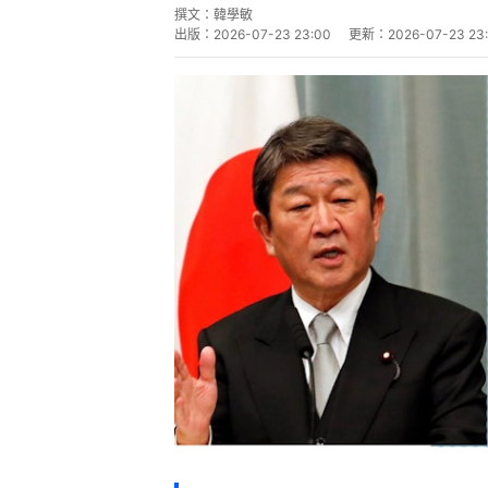
日本外相茂木敏充7月23日在出訪
王毅在馬尼拉會場短暫接觸，雙方
日本首相高市早苗的涉台言論導致
直接互動。
共同社報道，茂木與王毅均赴馬尼拉
日在出席日本與東協會議前，與剛結
行了交談。