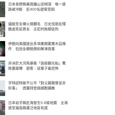
日本長野縣暴雨釀山泥傾瀉 唯一道
路被沖斷 近400名遊客受困
逼脫至全裸火燒體毛 日女找朋友殘
酷虐死前男友 主犯判無期徒刑
伊朗向美國提出多項重開霍爾木茲條
件 包括全額賠償和解凍資產
非洲巨大河馬暴衝「追殺觀光船」驚
險畫面曝 遊客：這輩子最恐怖
亨特認特赦不公平「對父親聲譽並非
好事」 透露拜登癌細胞擴散
日本岩手縣近海發生5.6級地震 北海
道至福島縣廣泛地區有感