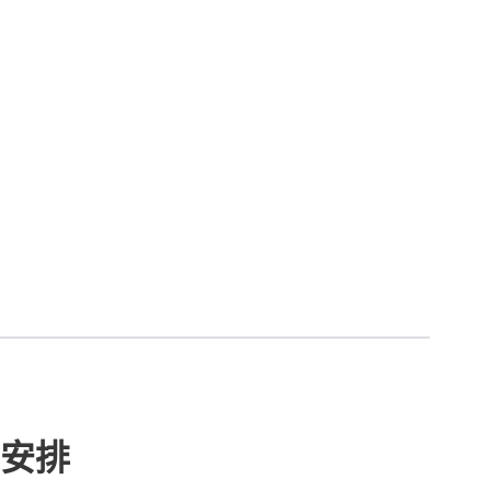
安排
14
在Google
追蹤《香港01》
章
查看更多