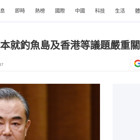
息
即時
熱榜
國際
中國
科技
生活
體
本就釣魚島及香港等議題嚴重關
37