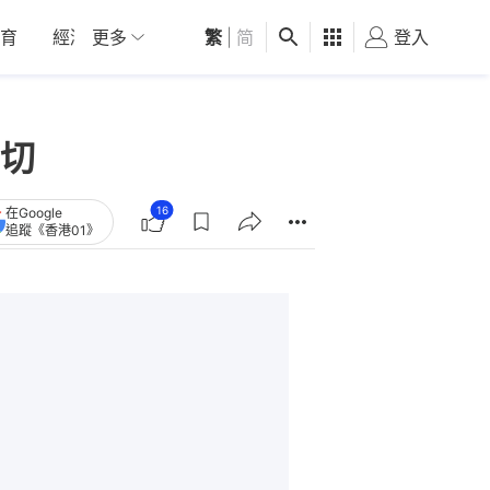
育
經濟
更多
01深圳
繁
觀點
|
简
健康
好食玩飛
登入
女
切
16
在Google
追蹤《香港01》