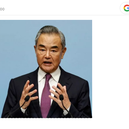
熊本7月
專家：日
菲律賓時向媒體透露，22日與中國外長
就雙邊關係交換了意見。這是自去年11月
中日關係急劇惡化以來，兩國外長首次
參加東協相關外長會議。茂木表示，22
束東協會議的王毅在同一會場相遇並進