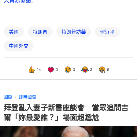
大貿易協議」
美國
特朗普
特朗普訪華
習近平
中國外交
24
0
0
3
5
國際
即時國際
拜登亂入妻子新書座談會 當眾追問吉
爾「妳最愛誰？」場面超尷尬