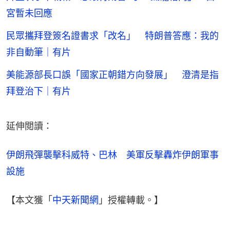
宮暫未回應
民眾攜拜登簽名證書求「改名」 特朗普答應：我的
非自動筆｜有片
美能源部長口誤「國家正朝錯方向發展」 澄清是指
拜登治下｜有片
延伸閲讀：
伊朗飛彈襲擊科威特、巴林　美軍反擊轟炸伊朗軍事
設施
【本文獲「
中天新聞網
」授權轉載。】