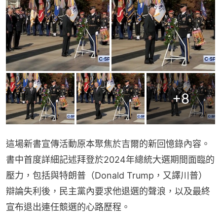
+
8
這場新書宣傳活動原本聚焦於吉爾的新回憶錄內容。
書中首度詳細記述拜登於2024年總統大選期間面臨的
壓力，包括與特朗普（Donald Trump，又譯川普） 
辯論失利後，民主黨內要求他退選的聲浪，以及最終
宣布退出連任競選的心路歷程。