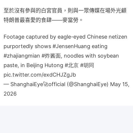
至於沒有參與的白宮官員，則與一眾傳媒在場外光顧
特朗普最喜愛的食肆——麥當勞。
Footage captured by eagle-eyed Chinese netizen
purportedly shows
#JensenHuang
eating
#zhajiangmian
#炸酱面
, noodles with soybean
paste, in Beijing Hutong
#北京
#胡同
pic.twitter.com/exdCHJZgJb
— ShanghaiEye🚀official (@ShanghaiEye)
May 15,
2026