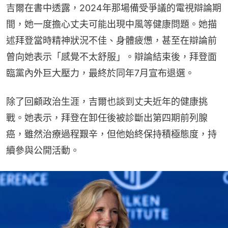
吉爾在書中透露，2024年那場備受爭議的電視辯論期
間，她一度擔心丈夫可能出現中風等健康問題。她描
述拜登當時精神狀況不佳、身體疲憊，甚至在辯論前
曾向她表示「感覺不太舒服」。辯論結束後，拜登面
臨黨內外巨大壓力，最終於同年7月宣布退選。
除了回顧政治生涯，吉爾也談到丈夫近年的健康挑
戰。她表示，拜登在卸任後被診斷出第四期前列腺
癌，雖然治療過程艱辛，但他始終保持積極態度，持
續參與公開活動。