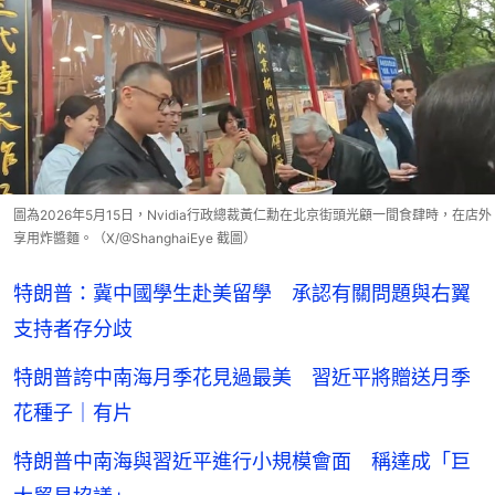
圖為2026年5月15日，Nvidia行政總裁黃仁勳在北京街頭光顧一間食肆時，在店外
享用炸醬麵。（X/@ShanghaiEye 截圖）
特朗普：冀中國學生赴美留學 承認有關問題與右翼
支持者存分歧
特朗普誇中南海月季花見過最美 習近平將贈送月季
花種子｜有片
特朗普中南海與習近平進行小規模會面 稱達成「巨