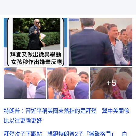
+
5
特朗普：習近平稱美國衰落指的是拜登 冀中美關係
比以往更強更好
拜登次子下戰帖 想跟特朗普2子「鐵籠格鬥」 白