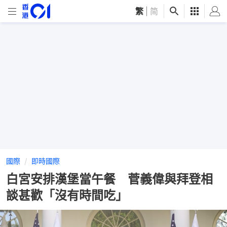
繁
|
简
國際
即時國際
白宮安排漢堡當午餐 菅義偉與拜登相
談甚歡「沒有時間吃」