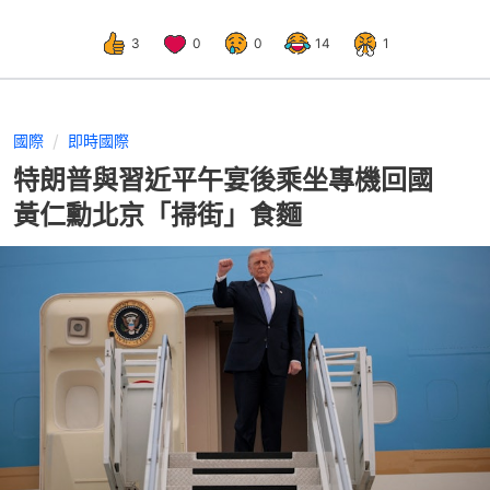
3
0
0
14
1
國際
即時國際
特朗普與習近平午宴後乘坐專機回國
黃仁勳北京「掃街」食麵