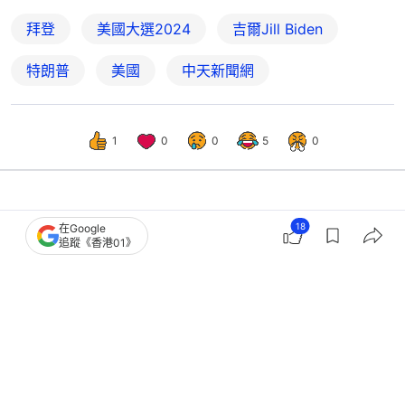
拜登
美國大選2024
吉爾Jill Biden
特朗普
美國
中天新聞網
1
0
0
5
0
國際
即時國際
18
在Google
追蹤《香港01》
日媒：王毅訪問緬甸期間 與昂山素姬
非正式會面