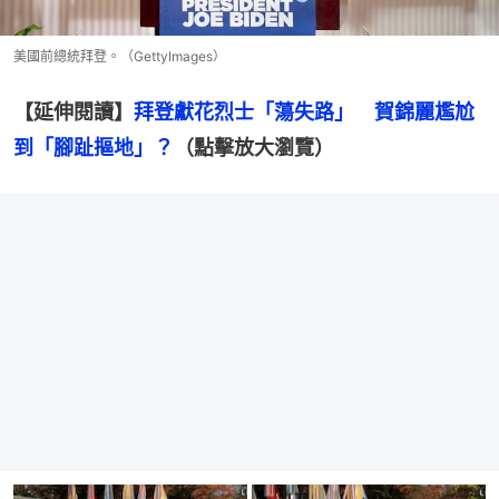
美國前總統拜登。（GettyImages）
【延伸閱讀】
拜登獻花烈士「蕩失路」　賀錦麗尷尬
到「腳趾摳地」？
（點擊放大瀏覽）