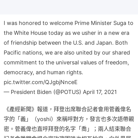
I was honored to welcome Prime Minister Suga to
the White House today as we usher in a new era
of friendship between the U.S. and Japan. Both
Pacific nations, we are also united by our shared
commitment to the universal values of freedom,
democracy, and human rights.
pic.twitter.com/QJgbjNnceE
— President Biden (@POTUS)
April 17, 2021
《產經新聞》報道，拜登出席聯合記者會用菅義偉名
字的「義」（yoshi）來稱呼對方，發言也多次語帶親
密。菅義偉也直呼拜登的名字「喬」；兩人結束聯合