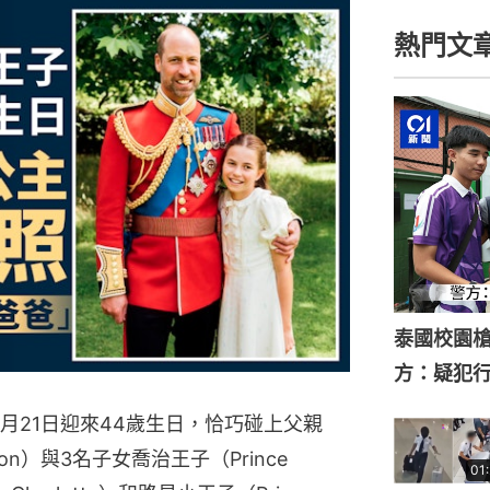
熱門文
泰國校園槍
方：疑犯
am）6月21日迎來44歲生日，恰巧碰上父親
ton）與3名子女喬治王子（Prince
01