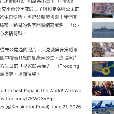
 Charlotte）和路易小王子（Prince
在社交平台分享威廉王子與和夏洛特公主的
爸生日快樂，也祝父親節快樂！我們非
綠蒂、路易的名字開頭縮寫署名：「C、
愛心表情符號。
從未公開過的照片，只見威廉身穿威爾
園中摟着11歲的夏綠蒂公主。這張照片
日的「皇家閱兵儀式」（Trooping 
着鏡頭微笑，場面溫馨。
o the best Papa in the World! We love
.twitter.com/17KWQ3VBIp
les (@KensingtonRoyal)
June 21, 2026