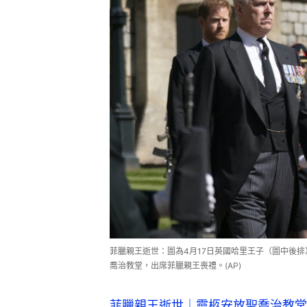
菲臘親王逝世：圖為4月17日英國哈里王子（圖中後
喬治教堂，出席菲臘親王喪禮。(AP)
菲臘親王逝世｜靈柩安放聖喬治教堂