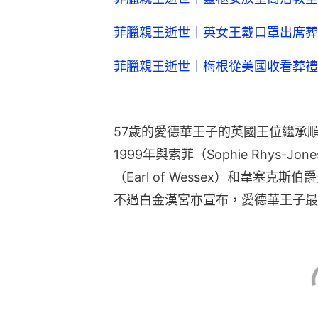
菲臘親王逝世｜英女王戴口罩出席葬
菲臘親王逝世｜梅根從美國收看葬禮
57歲的愛德華王子的英國王位繼承
1999年與索菲（Sophie Rhys-
（Earl of Wessex）和韋塞克斯伯爵
不過白金漢宮亦宣布，愛德華王子最