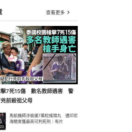
章
查看更多
擊7死15傷 數名教師遇害 警
行兇前殺祖父母
馬航機師涉偷運7萬粒搖頭丸 遭印尼
海關查獲最高可判死刑｜有片
:20