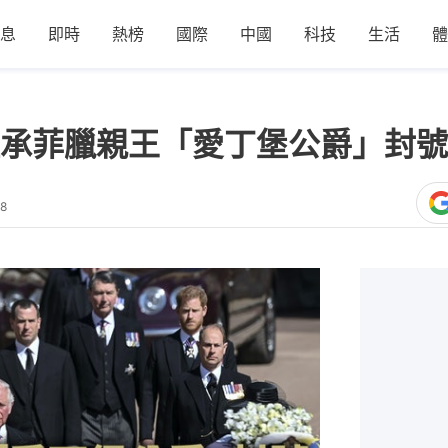
息
即時
熱榜
國際
中國
科技
生活
體
承菲臘親王「愛丁堡公爵」封號
48