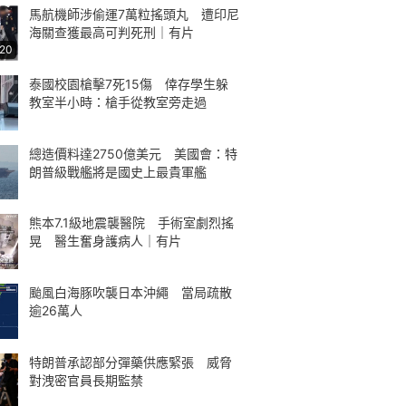
馬航機師涉偷運7萬粒搖頭丸 遭印尼
海關查獲最高可判死刑｜有片
:20
泰國校園槍擊7死15傷 倖存學生躲
教室半小時：槍手從教室旁走過
總造價料達2750億美元 美國會：特
朗普級戰艦將是國史上最貴軍艦
熊本7.1級地震襲醫院 手術室劇烈搖
晃 醫生奮身護病人｜有片
颱風白海豚吹襲日本沖繩 當局疏散
逾26萬人
特朗普承認部分彈藥供應緊張 威脅
對洩密官員長期監禁