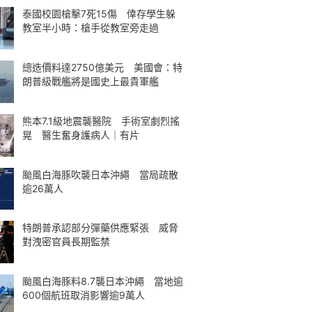
泰國校園槍擊7死15傷 倖存學生躲
教室半小時：槍手從教室旁走過
總造價料達2750億美元 美國會：特
朗普級戰艦將是國史上最貴軍艦
熊本7.1級地震襲醫院 手術室劇烈搖
晃 醫生奮身護病人｜有片
颱風白海豚吹襲日本沖繩 當局疏散
逾26萬人
特朗普承認部分彈藥供應緊張 威脅
對洩密官員長期監禁
颱風白海豚料8.7襲日本沖繩 當地逾
600個航班取消影響逾9萬人