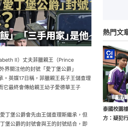
熱門文
beth II）丈夫菲臘親王（Prince
9歲。外界關注他的封號「愛丁堡公爵」
由誰人繼承。英媒17日稱，菲臘親王長子王儲查理
先繼承，而它最終會傳給親王幼子愛德華王子
泰國校園槍
，愛丁堡公爵會先由王儲查理斯繼承，但
方：疑犯
丁堡公爵的封號會與王的封號結合，即