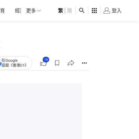
育
經濟
更多
01深圳
繁
觀點
|
简
健康
好食玩飛
登入
女
19
在Google
追蹤《香港01》