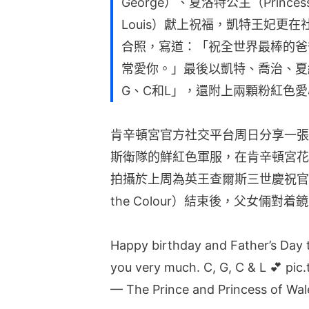
George）、夏洛特公主（Princess
Louis）獻上祝福，凱特王妃更
合照，寫道：「祝全世界最棒的爸
常愛你。」最後以凱特、喬治、夏
G、C和L」，還附上兩顆粉紅色
肯辛頓宮官方社交平台周日分享一張
斯衛隊的鮮紅色軍服，在肯辛頓宮花
拍攝於上周為英王查爾斯三世慶祝官方生
the Colour）結束後，父女倆對
Happy birthday and Father’s Day t
you very much. C, G, C & L 💕
pic
— The Prince and Princess of Wa