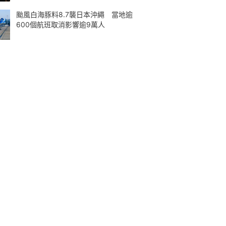
颱風白海豚料8.7襲日本沖繩 當地逾
600個航班取消影響逾9萬人