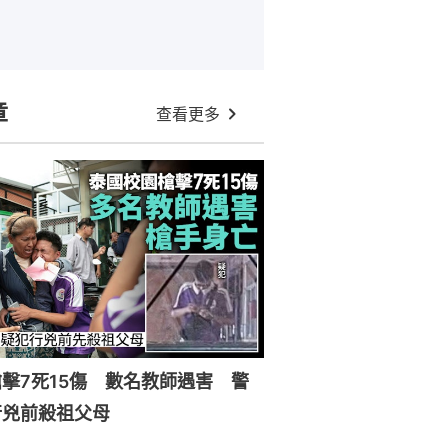
章
查看更多
擊7死15傷 數名教師遇害 警
行兇前殺祖父母