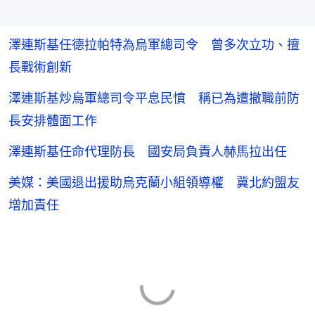
澤連斯基任德拉帕特為烏軍總司令 曾多次立功、擅
長戰術創新
澤連斯基炒烏軍總司令平息民憤 稱已為遭撤職前防
長安排體面工作
澤連斯基任命代理防長 國安局負責人赫馬拉出任
美媒：美國退出援助烏克蘭小組領導權 冀北約盟友
增加責任