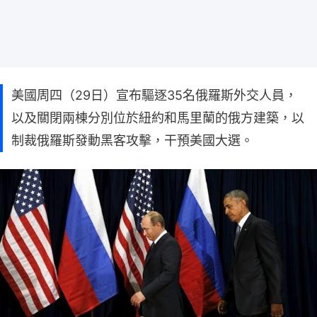
美國周四（29日）宣布驅逐35名俄羅斯外交人員，
以及關閉兩棟分別位於紐約和馬里蘭的俄方建築，以
制裁俄羅斯發動黑客攻擊，干預美國大選。