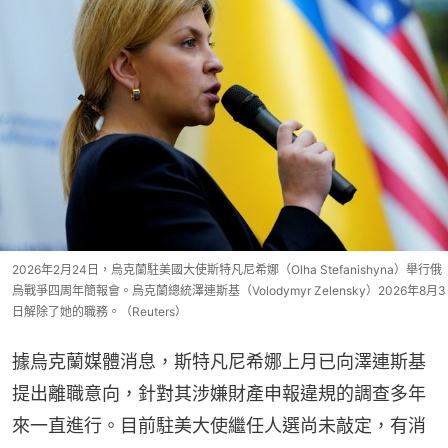
2026年2月24日，烏克蘭駐美國大使斯特凡尼希娜（Olha Stefanishyna）舉行俄
烏戰爭四周年簡報會。烏克蘭總統澤連斯基（Volodymyr Zelensky）2026年8月3
日解除了她的職務。（Reuters）
據烏克蘭媒體消息，斯特凡尼希娜上月已向澤連斯基
提出離職意向，針對其涉嫌財產申報違規的調查多年
來一直進行。目前駐美大使繼任人選尚未敲定，有消