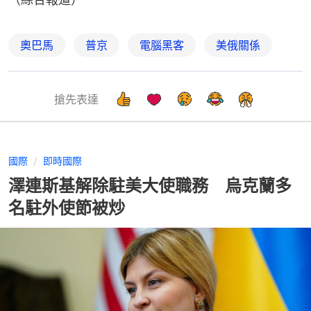
奧巴馬
普京
電腦黑客
美俄關係
搶先表達
國際
即時國際
澤連斯基解除駐美大使職務 烏克蘭多
名駐外使節被炒