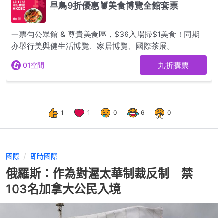
1
1
0
6
0
國際
即時國際
俄羅斯：作為對渥太華制裁反制 禁
103名加拿大公民入境