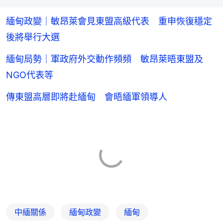
緬甸政變｜敏昂萊會見東盟高級代表 重申恢復穩定
後將舉行大選
緬甸局勢｜軍政府外交動作頻頻 敏昂萊晤東盟及
NGO代表等
傳東盟高層即將赴緬甸 會晤緬軍領導人
中緬關係
緬甸政變
緬甸