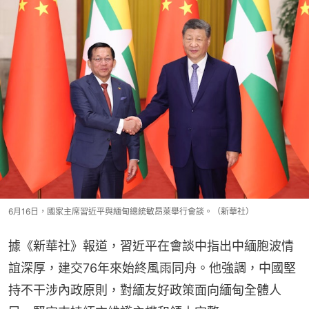
6月16日，國家主席習近平與緬甸總統敏昂萊舉行會談。（新華社）
據《新華社》報道，習近平在會談中指出中緬胞波情
誼深厚，建交76年來始終風雨同舟。他強調，中國堅
持不干涉內政原則，對緬友好政策面向緬甸全體人