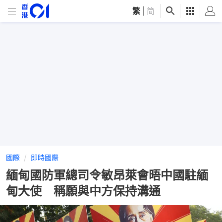
繁
|
简
國際
即時國際
緬甸國防軍總司令敏昂萊會晤中國駐緬
甸大使 稱願與中方保持溝通