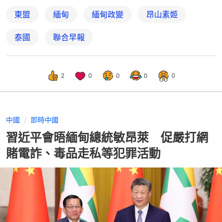
東盟
緬甸
緬甸政變
昂山素姬
泰國
聯合早報
2
0
0
0
0
中國
即時中國
習近平會晤緬甸總統敏昂萊 促嚴打網
賭電詐、毒品走私等犯罪活動