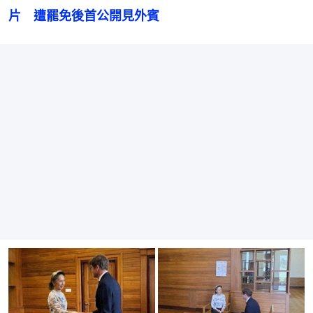
片　遭罷免後首公開見外賓