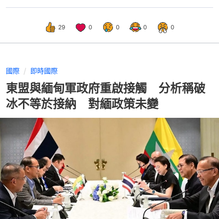
29
0
0
0
0
國際
即時國際
東盟與緬甸軍政府重啟接觸 分析稱破
冰不等於接納 對緬政策未變