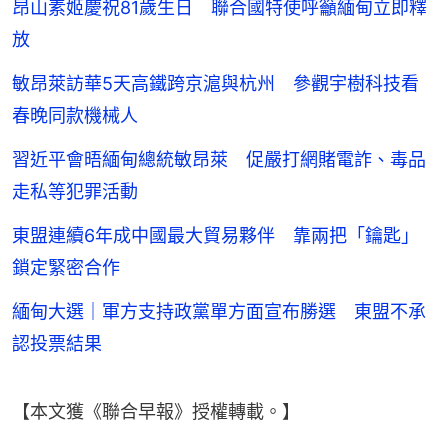
昂山素姬慶祝81歲生日 聯合國特使呼籲緬甸立即釋
放
敏昂萊訪華5天高鐵跨京滬與杭州 參觀宇樹科技看
春晚同款機械人
習近平會晤緬甸總統敏昂萊 促嚴打網賭電詐、毒品
走私等犯罪活動
東盟連續6年成中國最大貿易夥伴 靠兩把「鑰匙」
鎖定緊密合作
緬甸大選｜軍方支持政黨單方面宣布勝選 東盟不承
認投票結果
【本文獲《聯合早報》授權轉載。】