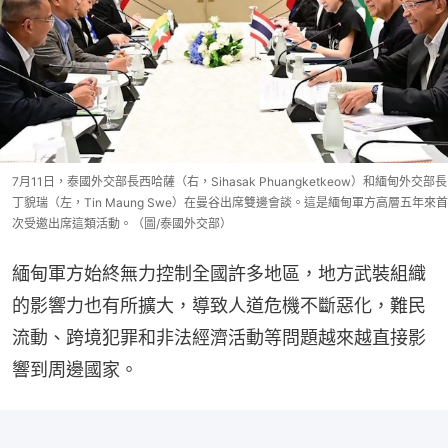
7月11日，泰國外交部長西哈薩（右，Sihasak Phuangketkeow）和緬甸外交部長
丁貌瑞（左，Tin Maung Swe）在曼谷出席雙邊會談。這是緬甸軍方高層五年來首
次受邀出席這類活動。（圖/泰國外交部）
緬甸軍方始終無力控制全國許多地區，地方武裝組織
的影響力也有所擴大，導致人道危機不斷惡化，難民
流動、跨境犯罪和非法經濟活動等問題越來越直接影
響到周邊國家。