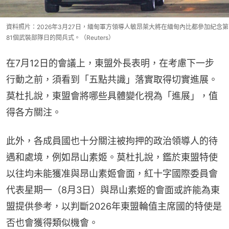
資料照片：2026年3月27日，緬甸軍方領導人敏昂萊大將在緬甸內比都參加紀念第
81個武裝部隊日的閱兵式。（Reuters）
在7月12日的會議上，東盟外長表明，在考慮下一步
行動之前，須看到「五點共識」落實取得切實進展。
莫杜扎說，東盟會將哪些具體變化視為「進展」，值
得各方關注。
此外，各成員國也十分關注被拘押的政治領導人的待
遇和處境，例如昂山素姬。莫杜扎說，鑑於東盟特使
以往均未能獲准與昂山素姬會面，紅十字國際委員會
代表星期一（8月3日）與昂山素姬的會面或許能為東
盟提供參考，以判斷2026年東盟輪值主席國的特使是
否也會獲得類似機會。