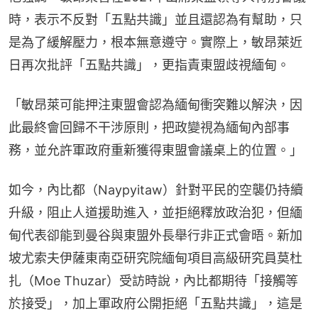
時，表示不反對「五點共識」並且還認為有幫助，只
是為了緩解壓力，根本無意遵守。實際上，敏昂萊近
日再次批評「五點共識」，更指責東盟歧視緬甸。
「敏昂萊可能押注東盟會認為緬甸衝突難以解決，因
此最終會回歸不干涉原則，把政變視為緬甸內部事
務，並允許軍政府重新獲得東盟會議桌上的位置。」
如今，內比都（Naypyitaw）針對平民的空襲仍持續
升級，阻止人道援助進入，並拒絕釋放政治犯，但緬
甸代表卻能到曼谷與東盟外長舉行非正式會晤。新加
坡尤索夫伊薩東南亞研究院緬甸項目高級研究員莫杜
扎（Moe Thuzar）受訪時說，內比都期待「接觸等
於接受」，加上軍政府公開拒絕「五點共識」，這是