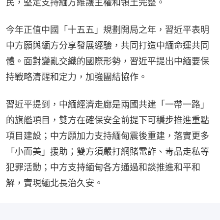
民，堅定支持緬方維護主權和領土完整。
今年正值中國「十五五」規劃開局之年，習近平表明
中方願與緬方分享發展經驗，共同打造中緬命運共同
體。面對變亂交織的國際形勢，習近平提出中緬要保
持戰略清醒和定力，加強團結協作。
習近平提到，中緬經濟走廊是兩國共建「一帶一路」
的旗艦項目，雙方在確保安全前提下可穩步推進重點
項目建設；中方願加力支持緬甸震後重建，落實更多
「小而美」援助；雙方須嚴打網賭電詐、毒品走私等
犯罪活動；中方支持緬甸各方通過和談推進和平和
解，實現緬北長治久安。