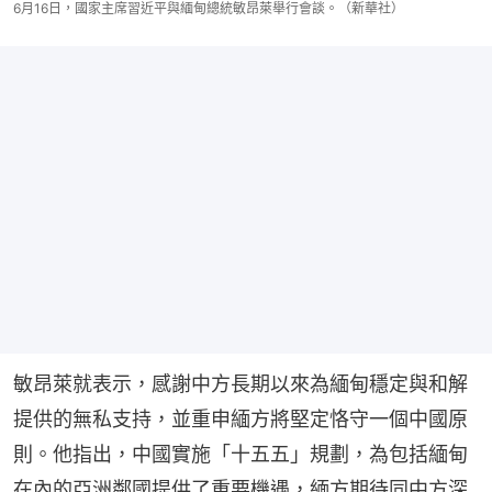
6月16日，國家主席習近平與緬甸總統敏昂萊舉行會談。（新華社）
敏昂萊就表示，感謝中方長期以來為緬甸穩定與和解
提供的無私支持，並重申緬方將堅定恪守一個中國原
則。他指出，中國實施「十五五」規劃，為包括緬甸
在內的亞洲鄰國提供了重要機遇，緬方期待同中方深