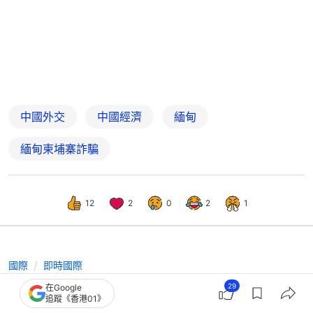
中國外交
中國經濟
緬甸
緬甸柬埔寨詐騙
12
2
0
2
1
國際
即時國際
緬甸總統敏昂萊抵京 上任以來首次訪
29
在Google
追蹤《香港01》
華