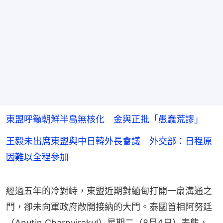
東盟呼籲朝鮮半島無核化 金與正批「愚蠢荒謬」
王毅未出席東盟與中日韓外長會議 外交部：日程原
因難以全程參加
經過五年的冷對峙，東盟近期對緬甸打開一扇溝通之
門，卻未向軍政府敞開接納的大門。泰國首相阿努廷
（Anutin Charnvirakul）星期二（8月4日）表態，