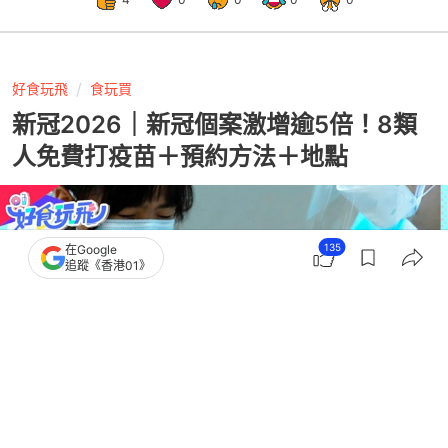
好食玩飛
食玩買
新冠2026｜新冠個案激增逾5倍！8類
人免費打疫苗＋預約方法＋地點
135
在Google
追蹤《香港01》
撰文：
蘇翰林