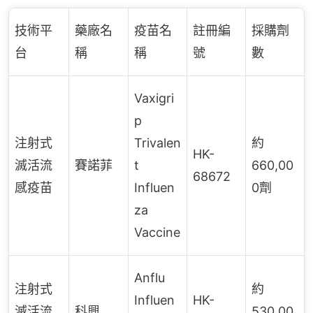
技術平
藥廠名
疫苗名
註冊編
採購劑
台
稱
稱
號
數
Vaxigri
p
注射式
Trivalen
約
HK-
滅活流
賽諾菲
t
660,00
68672
感疫苗
Influen
0劑
za
Vaccine
Anflu
注射式
約
Influen
HK-
滅活流
科興
530,00