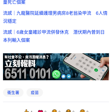
童死亡個案
流感｜九龍醫院延續護理男病房8老翁染甲流 6人情
況穩定
流感｜6歲女童確診甲流併發休克 潛伏期內曾到日
本列輸入個案
衞生署
疫苗
4
0
0
0
0