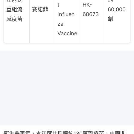
t
HK-
重組流
賽諾菲
60,000
Influen
68673
感疫苗
劑
za
Vaccine
衞生署表示，本年度共採購約130萬劑疫苗，由兩間