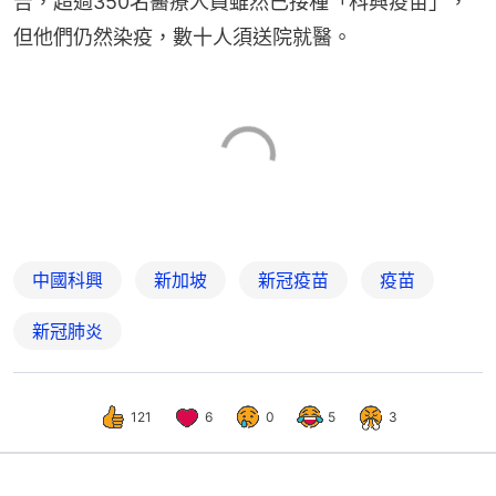
告，超過350名醫療人員雖然已接種「科興疫苗」，
但他們仍然染疫，數十人須送院就醫。
中國科興
新加坡
新冠疫苗
疫苗
新冠肺炎
121
6
0
5
3