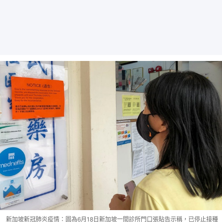
新加坡新冠肺炎疫情：圖為6月18日新加坡一間診所門口張貼告示稱，已停止接種