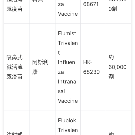
za
68671
感疫苗
0劑
Vaccine
Flumist
Trivalen
t
噴鼻式
約
阿斯利
Influen
HK-
減活流
60,000
康
za
68239
感疫苗
劑
Intrana
sal
Vaccine
Flublok
Trivalen
注射式
約