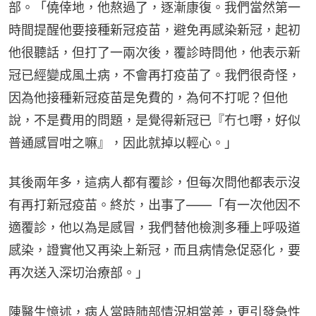
部。「僥倖地，他熬過了，逐漸康復。我們當然第一
時間提醒他要接種新冠疫苗，避免再感染新冠，起初
他很聽話，但打了一兩次後，覆診時問他，他表示新
冠已經變成風土病，不會再打疫苗了。我們很奇怪，
因為他接種新冠疫苗是免費的，為何不打呢？但他
說，不是費用的問題，是覺得新冠已『冇乜嘢，好似
普通感冒咁之嘛』，因此就掉以輕心。」
其後兩年多，這病人都有覆診，但每次問他都表示沒
有再打新冠疫苗。終於，出事了——「有一次他因不
適覆診，他以為是感冒，我們替他檢測多種上呼吸道
感染，證實他又再染上新冠，而且病情急促惡化，要
再次送入深切治療部。」
陳醫生憶述，病人當時肺部情況相當差，更引發急性