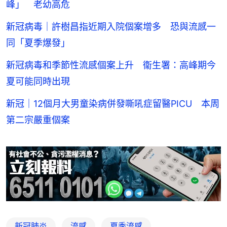
峰」 老幼高危
新冠病毒｜許樹昌指近期入院個案增多 恐與流感一
同「夏季爆發」
新冠病毒和季節性流感個案上升 衞生署：高峰期今
夏可能同時出現
新冠｜12個月大男童染病併發嘶吼症留醫PICU 本周
第二宗嚴重個案
新冠肺炎
流感
夏季流感