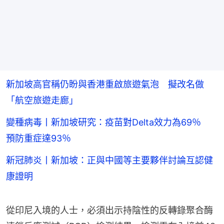
新加坡高官稱仍盼與香港重啟旅遊氣泡 擬改名做
「航空旅遊走廊」
變種病毒丨新加坡研究：疫苗對Delta效力為69％
預防重症達93％
新冠肺炎丨新加坡：正與中國等主要夥伴討論互認健
康證明
從印尼入境的人士，必須出示持陰性的反轉錄聚合酶