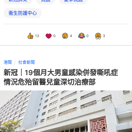
衞生防護中心
13
0
4
0
3
港聞
社會新聞
新冠｜19個月大男童感染併發嘶吼症
情況危殆留醫兒童深切治療部