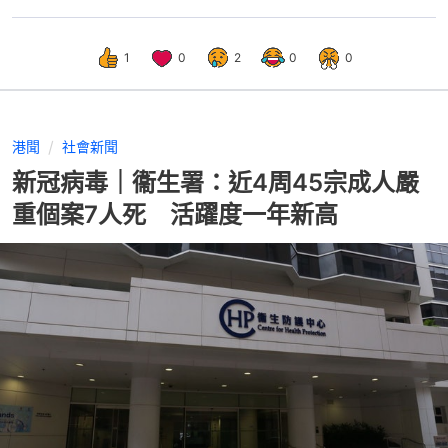
1
0
2
0
0
港聞
社會新聞
新冠病毒｜衞生署：近4周45宗成人嚴
重個案7人死 活躍度一年新高