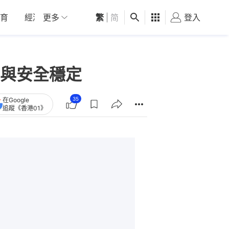
育
經濟
更多
01深圳
繁
觀點
|
简
健康
好食玩飛
登入
女
與安全穩定
35
在Google
追蹤《香港01》