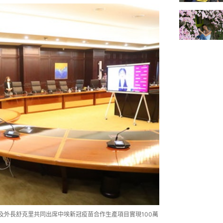
及外長舒克里共同出席中埃新冠疫苗合作生產項目實現100萬