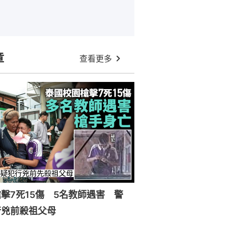
章
查看更多
擊7死15傷 5名教師遇害 警
行兇前殺祖父母