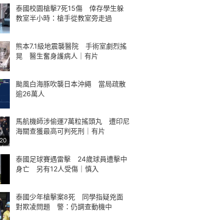
泰國校園槍擊7死15傷 倖存學生躲
教室半小時：槍手從教室旁走過
熊本7.1級地震襲醫院 手術室劇烈搖
晃 醫生奮身護病人｜有片
颱風白海豚吹襲日本沖繩 當局疏散
逾26萬人
馬航機師涉偷運7萬粒搖頭丸 遭印尼
海關查獲最高可判死刑｜有片
:20
泰國足球賽遇雷擊 24歲球員遭擊中
身亡 另有12人受傷｜慎入
泰國少年槍擊案8死 同學指疑兇面
對欺凌問題 警：仍調查動機中