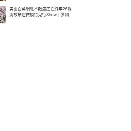
美國百萬網紅不敵癌症亡終年26歲
勇敢帶疤做模特兒行Show｜多圖