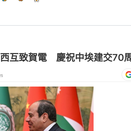
西互致賀電 慶祝中埃建交70
25