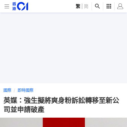
繁
|
简
國際
即時國際
英媒：強生擬將爽身粉訴訟轉移至新公
司並申請破產