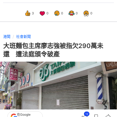
3
0
0
0
0
港聞
社會新聞
大班麵包主席廖志強被指欠290萬未
還 遭法庭頒令破產
12
在Google