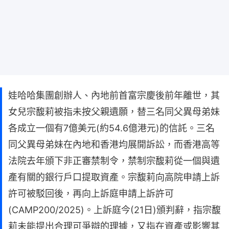
娃哈哈集團創辦人、內地前首富宗慶後前年離世，其
女兒宗馥莉被指未按父親遺願，替三名同父異母弟妹
各成立一個有7億美元(約54.6億港元)的信託。三名
同父異母弟妹在內地和香港均展開訴訟，而香港高等
法院去年頒下非正審禁制令，禁制宗馥莉從一個與遺
產有關的銀行戶口提取資產。宗馥莉向高院申請上訴
許可被駁回後，再向上訴庭申請上訴許可
(CAMP200/2025)。上訴庭今(21日)頒判辭，指宗馥
莉未能提出合理可爭辯的理據，又指在資產或影響其