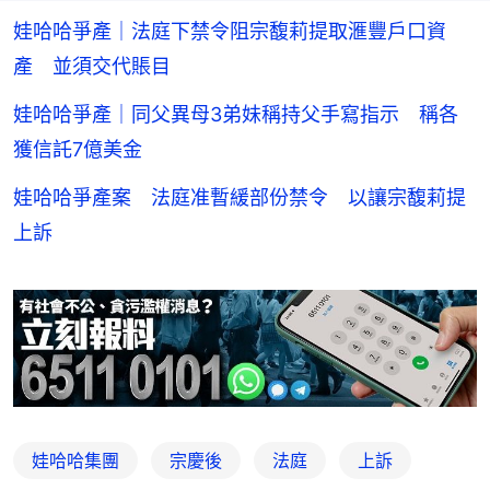
娃哈哈爭產｜法庭下禁令阻宗馥莉提取滙豐戶口資
產 並須交代賬目
娃哈哈爭產｜同父異母3弟妹稱持父手寫指示 稱各
獲信託7億美金
娃哈哈爭產案 法庭准暫緩部份禁令 以讓宗馥莉提
上訴
娃哈哈集團
宗慶後
法庭
上訴