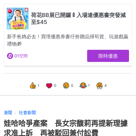
1
0
0
1
4
港聞
社會新聞
娃哈哈爭產案 長女宗馥莉再提新理據
求准上訴 再被駁回兼付訟費