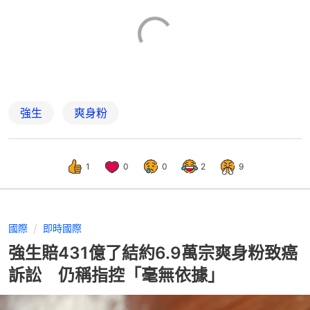
強生
爽身粉
1
0
0
2
9
國際
即時國際
強生賠431億了結約6.9萬宗爽身粉致癌
訴訟 仍稱指控「毫無依據」