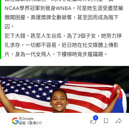
NCAA學界冠軍到晉身WNBA。可是她生涯受盡禁藥
醜聞困擾，奧運獎牌全數褫奪，甚至因而成為階下
囚。
犯下大錯，跌至人生谷底，為了3個子女，她努力掙
扎求存，一切都不容易，近日她在社交媒體上傳影
片，身為一代女飛人，下樓梯時竟步履蹣跚。
6
在Google
追蹤《香港01》