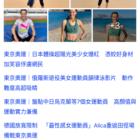
+
3
東京奧運｜日本體操超陽光美少女爆紅 憑姣好身材
加笑容俘虜網民
東京奧運｜俄羅斯退役美女運動員韻律泳影片 動作
難度高超吸睛
東京奧運｜盤點中日烏克蘭等7個女運動員 高顏值與
運動實力兼備
德國放寬限制 「最性感女運動員」Alica重返田徑場
備戰東京奧運