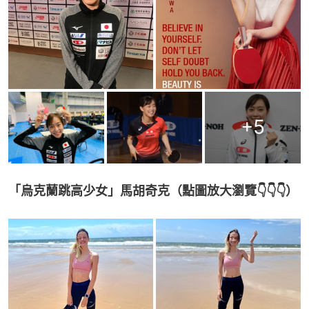
+
5
「烏克蘭跳高少女」馬胡奇克（點圖放大瀏覽👇👇👇）