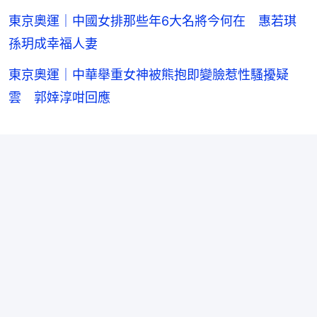
東京奧運｜中國女排那些年6大名將今何在 惠若琪
孫玥成幸福人妻
東京奧運｜中華舉重女神被熊抱即變臉惹性騷擾疑
雲 郭婞淳咁回應