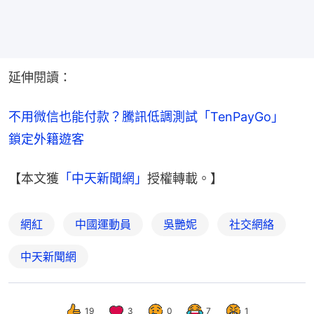
延伸閱讀：
不用微信也能付款？騰訊低調測試「TenPayGo」　
鎖定外籍遊客
【本文獲
「中天新聞網」
授權轉載。】
網紅
中國運動員
吳艷妮
社交網絡
中天新聞網
19
3
0
7
1