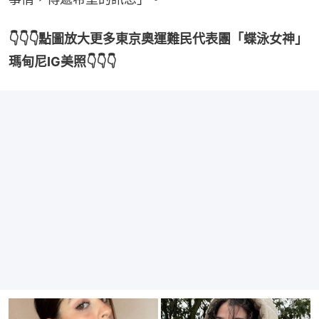
👇👇👇點圖放大更多東京奧運難民代表團「蝶泳女神」
瑪甸尼IG美照👇👇👇