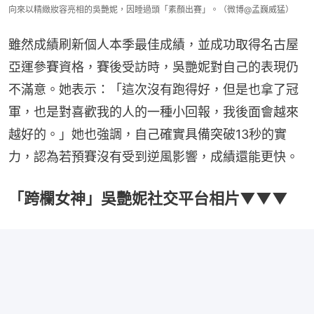
向來以精緻妝容亮相的吳艷妮，因睡過頭「素顏出賽」。（微博@孟巍威猛）
雖然成績刷新個人本季最佳成績，並成功取得名古屋
亞運參賽資格，賽後受訪時，吳艷妮對自己的表現仍
不滿意。她表示：「這次沒有跑得好，但是也拿了冠
軍，也是對喜歡我的人的一種小回報，我後面會越來
越好的。」她也強調，自己確實具備突破13秒的實
力，認為若預賽沒有受到逆風影響，成績還能更快。
「跨欄女神」吳艷妮社交平台相片▼▼▼