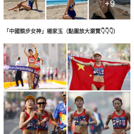
+
9
「中國競步女神」楊家玉（點圖放大瀏覽👇👇👇）