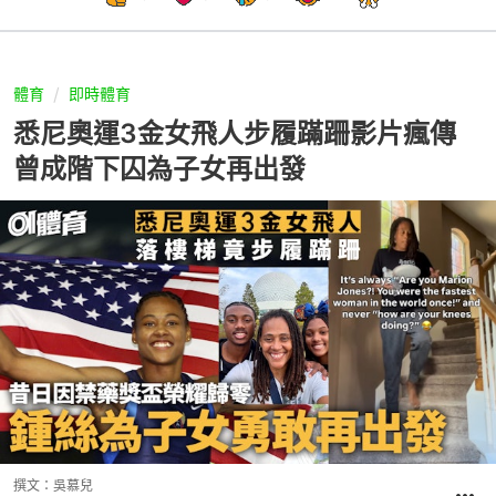
體育
即時體育
悉尼奧運3金女飛人步履蹣跚影片瘋傳
曾成階下囚為子女再出發
撰文：
吳慕兒