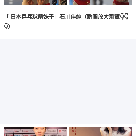
「 日本乒乓球萌妹子」石川佳純（點圖放大瀏覽👇👇
👇）