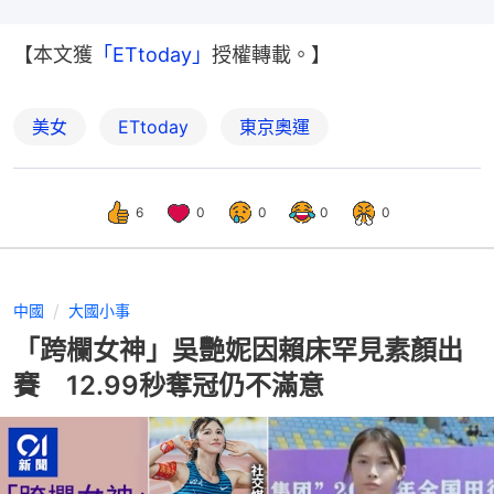
【本文獲
「ETtoday」
授權轉載。】
美女
ETtoday
東京奧運
6
0
0
0
0
中國
大國小事
「跨欄女神」吳艷妮因賴床罕見素顏出
賽 12.99秒奪冠仍不滿意