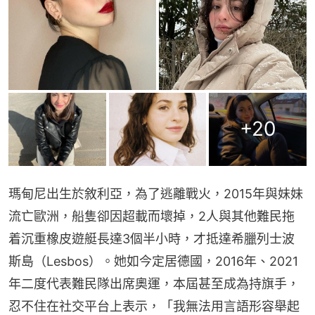
+
20
瑪甸尼出生於敘利亞，為了逃離戰火，2015年與妹妹
流亡歐洲，船隻卻因超載而壞掉，2人與其他難民拖
着沉重橡皮遊艇長達3個半小時，才抵達希臘列士波
斯島（Lesbos）。她如今定居德國，2016年、2021
年二度代表難民隊出席奧運，本屆甚至成為持旗手，
忍不住在社交平台上表示，「我無法用言語形容舉起