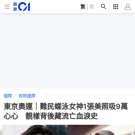
繁
|
简
國際
即時國際
東京奧運｜難民蝶泳女神1張美照吸9萬
心心 靚樣背後藏流亡血淚史