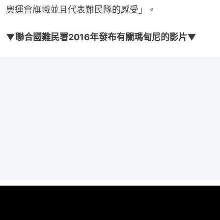
奧運會旗幟並且代表難民隊的感受」。
▼聯合國難民署2016年發布有關瑪甸尼的影片▼