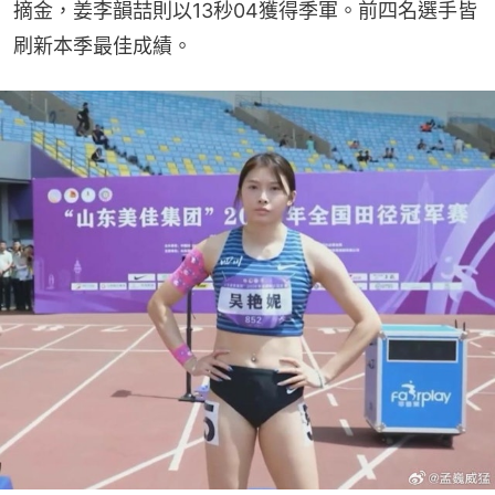
摘金，姜李韻喆則以13秒04獲得季軍。前四名選手皆
刷新本季最佳成績。