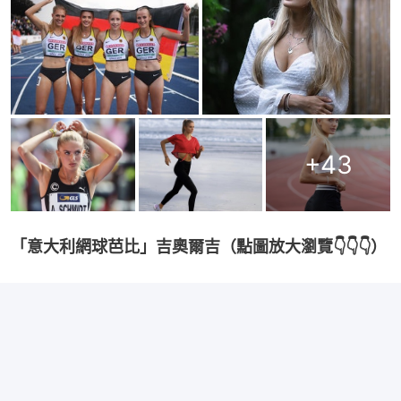
+
43
「意大利網球芭比」吉奧爾吉（點圖放大瀏覽👇👇👇）