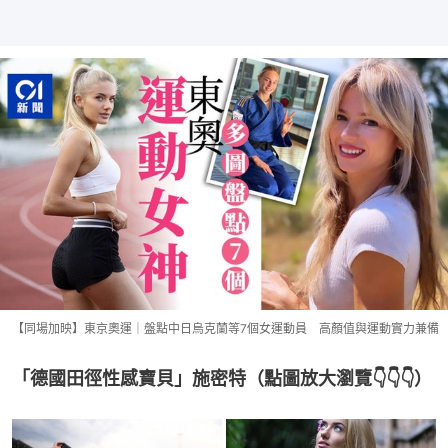
【同場加映】東京奧運｜盤點中日烏克蘭等7個女運動員 高顏值與運動實力兼備
「德國田徑性感寶貝」施密特（點圖放大瀏覽👇👇👇）